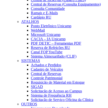
Central de Reservas (Consulta Equipamentos)
Consulta Comunidade
Ramais e E-Mails
Cardápio RU
ATALHOS
Ponto Eletrônico Unicamp
WebMail
Microsoft Unicamp
CACIA – IA Unicamp
PDF DETIC – Ferramentas PDF
Reserva de Refeições RU
Canal FOP YouTube
Sistema Almoxarifado (CLIF)
SISTEMAS
Achados e Perdidos
Cadastro de Veículos
Central de Reservas
Controle Patrimonial
Requisição de Material em Estoque
SIGAD
Solicitação de Acesso ao Campus
Sistema de Frequência RH
Solicitação de Serviço Oficina da Clínica
OUTROS