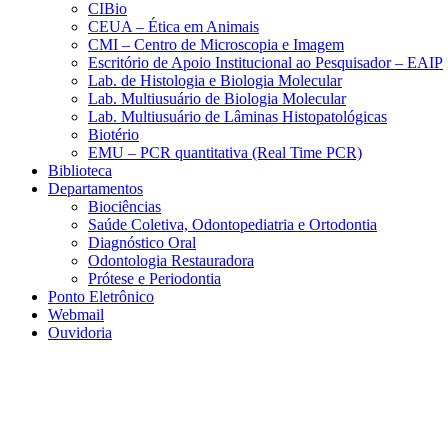
CIBio
CEUA – Ética em Animais
CMI – Centro de Microscopia e Imagem
Escritório de Apoio Institucional ao Pesquisador – EAIP
Lab. de Histologia e Biologia Molecular
Lab. Multiusuário de Biologia Molecular
Lab. Multiusuário de Lâminas Histopatológicas
Biotério
EMU – PCR quantitativa (Real Time PCR)
Biblioteca
Departamentos
Biociências
Saúde Coletiva, Odontopediatria e Ortodontia
Diagnóstico Oral
Odontologia Restauradora
Prótese e Periodontia
Ponto Eletrônico
Webmail
Ouvidoria
Aumentar fonte