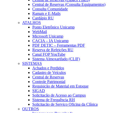
Central de Reservas (Consulta Equipamentos)
Consulta Comunidade
Ramais e E-Mails
Cardápio RU
ATALHOS
Ponto Eletrônico Unicamp
WebMail
Microsoft Unicamp
CACIA – IA Unicamp
PDF DETIC – Ferramentas PDF
Reserva de Refeições RU
Canal FOP YouTube
Sistema Almoxarifado (CLIF)
SISTEMAS
Achados e Perdidos
Cadastro de Veículos
Central de Reservas
Controle Patrimonial
Requisição de Material em Estoque
SIGAD
Solicitação de Acesso ao Campus
Sistema de Frequência RH
Solicitação de Serviço Oficina da Clínica
OUTROS