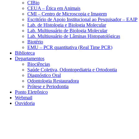
CIBio
CEUA – Ética em Animais
CMI – Centro de Microscopia e Imagem
Escritório de Apoio Institucional ao Pesquisador – EAIP
Lab. de Histologia e Biologia Molecular
Lab. Multiusuário de Biologia Molecular
Lab. Multiusuário de Lâminas Histopatológicas
Biotério
EMU – PCR quantitativa (Real Time PCR)
Biblioteca
Departamentos
Biociências
Saúde Coletiva, Odontopediatria e Ortodontia
Diagnóstico Oral
Odontologia Restauradora
Prótese e Periodontia
Ponto Eletrônico
Webmail
Ouvidoria
Aumentar fonte