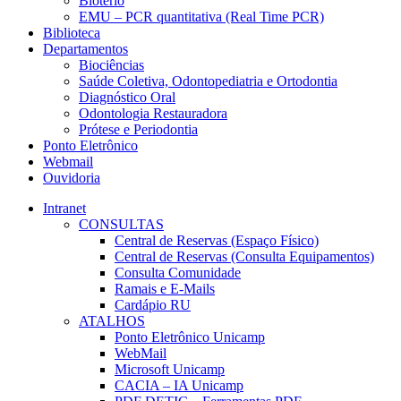
Biotério
EMU – PCR quantitativa (Real Time PCR)
Biblioteca
Departamentos
Biociências
Saúde Coletiva, Odontopediatria e Ortodontia
Diagnóstico Oral
Odontologia Restauradora
Prótese e Periodontia
Ponto Eletrônico
Webmail
Ouvidoria
Intranet
CONSULTAS
Central de Reservas (Espaço Físico)
Central de Reservas (Consulta Equipamentos)
Consulta Comunidade
Ramais e E-Mails
Cardápio RU
ATALHOS
Ponto Eletrônico Unicamp
WebMail
Microsoft Unicamp
CACIA – IA Unicamp