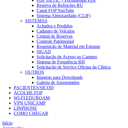
PDF DETIC – Ferramentas PDF
Reserva de Refeições RU
Canal FOP YouTube
Sistema Almoxarifado (CLIF)
SISTEMAS
Achados e Perdidos
Cadastro de Veículos
Central de Reservas
Controle Patrimonial
Requisição de Material em Estoque
SIGAD
Solicitação de Acesso ao Campus
Sistema de Frequência RH
Solicitação de Serviço Oficina da Clínica
OUTROS
Imagens para Downloads
Galeria de Aposentados
PACIENTES/SICOD
ACOLHE FOP
WI-FI EDUROAM
VPN UNICAMP
LINPHONE
COMO CHEGAR
Início