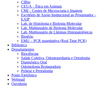
CIBio
CEUA – Ética em Animais
CMI – Centro de Microscopia e Imagem
Escritório de Apoio Institucional ao Pesquisador –
EAIP
Lab. de Histologia e Biologia Molecular
Lab. Multiusuário de Biologia Molecular
Lab. Multiusuário de Lâminas Histopatológicas
Biotério
EMU – PCR quantitativa (Real Time PCR)
Biblioteca
Departamentos
Biociências
Saúde Coletiva, Odontopediatria e Ortodontia
Diagnóstico Oral
Odontologia Restauradora
Prótese e Periodontia
Ponto Eletrônico
Webmail
Ouvidoria
Aumentar fonte