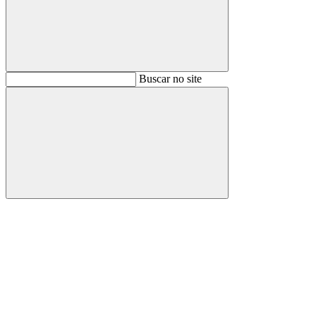
Buscar
Buscar no site
Buscar
Aumentar fonte
Diminuir fonte