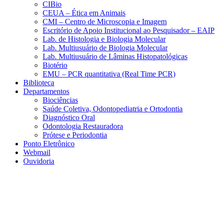
CIBio
CEUA – Ética em Animais
CMI – Centro de Microscopia e Imagem
Escritório de Apoio Institucional ao Pesquisador – EAIP
Lab. de Histologia e Biologia Molecular
Lab. Multiusuário de Biologia Molecular
Lab. Multiusuário de Lâminas Histopatológicas
Biotério
EMU – PCR quantitativa (Real Time PCR)
Biblioteca
Departamentos
Biociências
Saúde Coletiva, Odontopediatria e Ortodontia
Diagnóstico Oral
Odontologia Restauradora
Prótese e Periodontia
Ponto Eletrônico
Webmail
Ouvidoria
Aumentar fonte