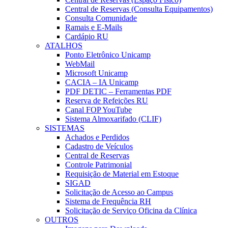
Central de Reservas (Consulta Equipamentos)
Consulta Comunidade
Ramais e E-Mails
Cardápio RU
ATALHOS
Ponto Eletrônico Unicamp
WebMail
Microsoft Unicamp
CACIA – IA Unicamp
PDF DETIC – Ferramentas PDF
Reserva de Refeições RU
Canal FOP YouTube
Sistema Almoxarifado (CLIF)
SISTEMAS
Achados e Perdidos
Cadastro de Veículos
Central de Reservas
Controle Patrimonial
Requisição de Material em Estoque
SIGAD
Solicitação de Acesso ao Campus
Sistema de Frequência RH
Solicitação de Serviço Oficina da Clínica
OUTROS