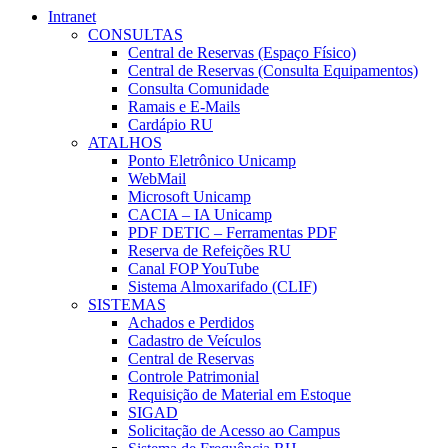
Intranet
CONSULTAS
Central de Reservas (Espaço Físico)
Central de Reservas (Consulta Equipamentos)
Consulta Comunidade
Ramais e E-Mails
Cardápio RU
ATALHOS
Ponto Eletrônico Unicamp
WebMail
Microsoft Unicamp
CACIA – IA Unicamp
PDF DETIC – Ferramentas PDF
Reserva de Refeições RU
Canal FOP YouTube
Sistema Almoxarifado (CLIF)
SISTEMAS
Achados e Perdidos
Cadastro de Veículos
Central de Reservas
Controle Patrimonial
Requisição de Material em Estoque
SIGAD
Solicitação de Acesso ao Campus