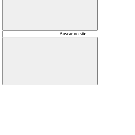
Buscar
Buscar no site
Buscar
Aumentar fonte
Diminuir fonte