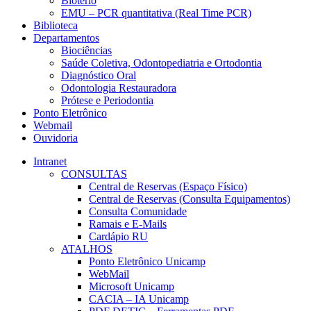
Biotério
EMU – PCR quantitativa (Real Time PCR)
Biblioteca
Departamentos
Biociências
Saúde Coletiva, Odontopediatria e Ortodontia
Diagnóstico Oral
Odontologia Restauradora
Prótese e Periodontia
Ponto Eletrônico
Webmail
Ouvidoria
Intranet
CONSULTAS
Central de Reservas (Espaço Físico)
Central de Reservas (Consulta Equipamentos)
Consulta Comunidade
Ramais e E-Mails
Cardápio RU
ATALHOS
Ponto Eletrônico Unicamp
WebMail
Microsoft Unicamp
CACIA – IA Unicamp