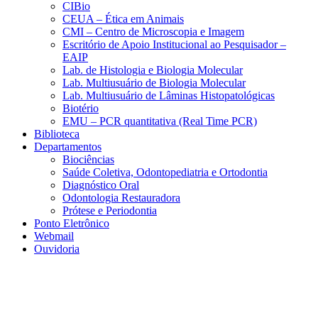
CIBio
CEUA – Ética em Animais
CMI – Centro de Microscopia e Imagem
Escritório de Apoio Institucional ao Pesquisador –
EAIP
Lab. de Histologia e Biologia Molecular
Lab. Multiusuário de Biologia Molecular
Lab. Multiusuário de Lâminas Histopatológicas
Biotério
EMU – PCR quantitativa (Real Time PCR)
Biblioteca
Departamentos
Biociências
Saúde Coletiva, Odontopediatria e Ortodontia
Diagnóstico Oral
Odontologia Restauradora
Prótese e Periodontia
Ponto Eletrônico
Webmail
Ouvidoria
Aumentar fonte