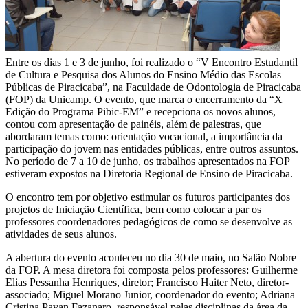
Entre os dias 1 e 3 de junho, foi realizado o “V Encontro Estudantil
de Cultura e Pesquisa dos Alunos do Ensino Médio das Escolas
Públicas de Piracicaba”, na Faculdade de Odontologia de Piracicaba
(FOP) da Unicamp. O evento, que marca o encerramento da “X
Edição do Programa Pibic-EM” e recepciona os novos alunos,
contou com apresentação de painéis, além de palestras, que
abordaram temas como: orientação vocacional, a importância da
participação do jovem nas entidades públicas, entre outros assuntos.
No período de 7 a 10 de junho, os trabalhos apresentados na FOP
estiveram expostos na Diretoria Regional de Ensino de Piracicaba.
O encontro tem por objetivo estimular os futuros participantes dos
projetos de Iniciação Científica, bem como colocar a par os
professores coordenadores pedagógicos de como se desenvolve as
atividades de seus alunos.
A abertura do evento aconteceu no dia 30 de maio, no Salão Nobre
da FOP. A mesa diretora foi composta pelos professores: Guilherme
Elias Pessanha Henriques, diretor; Francisco Haiter Neto, diretor-
associado; Miguel Morano Junior, coordenador do evento; Adriana
Cristina Pavan Fazanaro, responsável pelas disciplinas da área da