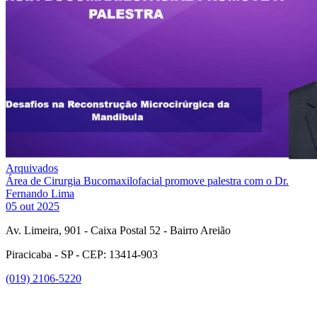
Arquivados
Área de Cirurgia Bucomaxilofacial promove palestra com o Dr.
Fernando Lima
05 out 2025
Av. Limeira, 901 - Caixa Postal 52 - Bairro Areião
Piracicaba - SP - CEP: 13414-903
(019) 2106-5220
Link para o Facebook