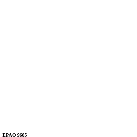
Link para o Instagram
Link para o Youtube
EPAO 9685