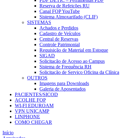
PDF DETIC – Ferramentas PDF
Reserva de Refeições RU
Canal FOP YouTube
Sistema Almoxarifado (CLIF)
SISTEMAS
Achados e Perdidos
Cadastro de Veículos
Central de Reservas
Controle Patrimonial
Requisição de Material em Estoque
SIGAD
Solicitação de Acesso ao Campus
Sistema de Frequência RH
Solicitação de Serviço Oficina da Clínica
OUTROS
Imagens para Downloads
Galeria de Aposentados
PACIENTES/SICOD
ACOLHE FOP
WI-FI EDUROAM
VPN UNICAMP
LINPHONE
COMO CHEGAR
Início