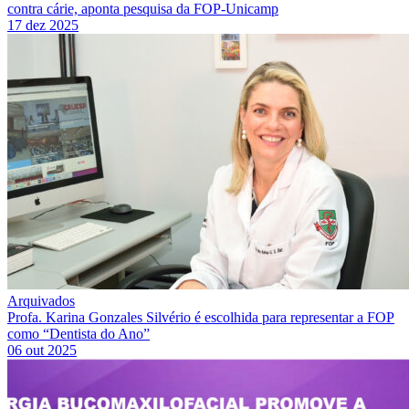
contra cárie, aponta pesquisa da FOP-Unicamp
17 dez 2025
Arquivados
Profa. Karina Gonzales Silvério é escolhida para representar a FOP
como “Dentista do Ano”
06 out 2025