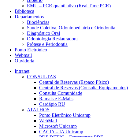
Biotério
EMU – PCR quantitativa (Real Time PCR)
Biblioteca
Departamentos
Biociências
Saúde Coletiva, Odontopediatria e Ortodontia
Diagnóstico Oral
Odontologia Restauradora
Prótese e Periodontia
Ponto Eletrônico
Webmail
Ouvidoria
Intranet
CONSULTAS
Central de Reservas (Espaço Físico)
Central de Reservas (Consulta Equipamentos)
Consulta Comunidade
Ramais e E-Mails
Cardápio RU
ATALHOS
Ponto Eletrônico Unicamp
WebMail
Microsoft Unicamp
CACIA – IA Unicamp