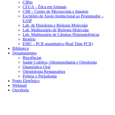
CIBio
CEUA – Ética em Animais
CMI – Centro de Microscopia e Imagem
Escritório de Apoio Institucional ao Pesquisador –
EAIP
Lab. de Histologia e Biologia Molecular
Lab. Multiusuário de Biologia Molecular
Lab. Multiusuário de Lâminas Histopatológicas
Biotério
EMU – PCR quantitativa (Real Time PCR)
Biblioteca
Departamentos
Biociências
Saúde Coletiva, Odontopediatria e Ortodontia
Diagnóstico Oral
Odontologia Restauradora
Prótese e Periodontia
Ponto Eletrônico
Webmail
Ouvidoria
Aumentar fonte