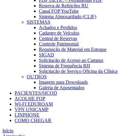
PDF DETIC – Ferramentas PDF
Reserva de Refeições RU
Canal FOP YouTube
Sistema Almoxarifado (CLIF)
SISTEMAS
Achados e Perdidos
Cadastro de Veículos
Central de Reservas
Controle Patrimonial
Requisição de Material em Estoque
SIGAD
Solicitação de Acesso ao Campus
Sistema de Frequência RH
Solicitação de Serviço Oficina da Clínica
OUTROS
Imagens para Downloads
Galeria de Aposentados
PACIENTES/SICOD
ACOLHE FOP
WI-FI EDUROAM
VPN UNICAMP
LINPHONE
COMO CHEGAR
Início