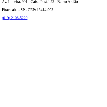
Av. Limeira, 901 - Caixa Postal 52 - Bairro Areião
Piracicaba - SP - CEP: 13414-903
(019) 2106-5220
Link para o Facebook
Link para o Instagram
Link para o Youtube