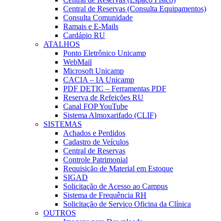
Central de Reservas (Consulta Equipamentos)
Consulta Comunidade
Ramais e E-Mails
Cardápio RU
ATALHOS
Ponto Eletrônico Unicamp
WebMail
Microsoft Unicamp
CACIA – IA Unicamp
PDF DETIC – Ferramentas PDF
Reserva de Refeições RU
Canal FOP YouTube
Sistema Almoxarifado (CLIF)
SISTEMAS
Achados e Perdidos
Cadastro de Veículos
Central de Reservas
Controle Patrimonial
Requisição de Material em Estoque
SIGAD
Solicitação de Acesso ao Campus
Sistema de Frequência RH
Solicitação de Serviço Oficina da Clínica
OUTROS