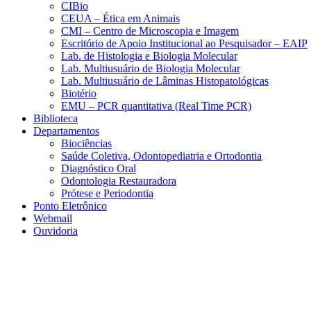
CIBio
CEUA – Ética em Animais
CMI – Centro de Microscopia e Imagem
Escritório de Apoio Institucional ao Pesquisador – EAIP
Lab. de Histologia e Biologia Molecular
Lab. Multiusuário de Biologia Molecular
Lab. Multiusuário de Lâminas Histopatológicas
Biotério
EMU – PCR quantitativa (Real Time PCR)
Biblioteca
Departamentos
Biociências
Saúde Coletiva, Odontopediatria e Ortodontia
Diagnóstico Oral
Odontologia Restauradora
Prótese e Periodontia
Ponto Eletrônico
Webmail
Ouvidoria
Aumentar fonte