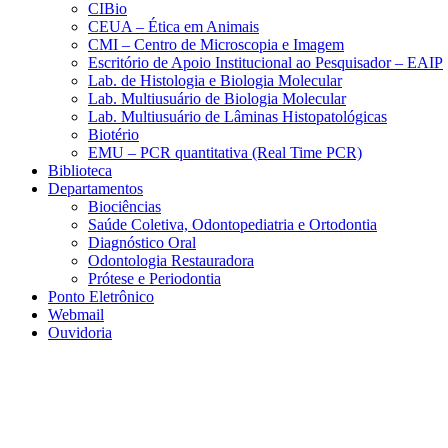
CIBio
CEUA – Ética em Animais
CMI – Centro de Microscopia e Imagem
Escritório de Apoio Institucional ao Pesquisador – EAIP
Lab. de Histologia e Biologia Molecular
Lab. Multiusuário de Biologia Molecular
Lab. Multiusuário de Lâminas Histopatológicas
Biotério
EMU – PCR quantitativa (Real Time PCR)
Biblioteca
Departamentos
Biociências
Saúde Coletiva, Odontopediatria e Ortodontia
Diagnóstico Oral
Odontologia Restauradora
Prótese e Periodontia
Ponto Eletrônico
Webmail
Ouvidoria
Aumentar fonte