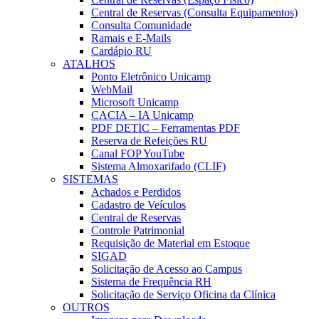
Central de Reservas (Consulta Equipamentos)
Consulta Comunidade
Ramais e E-Mails
Cardápio RU
ATALHOS
Ponto Eletrônico Unicamp
WebMail
Microsoft Unicamp
CACIA – IA Unicamp
PDF DETIC – Ferramentas PDF
Reserva de Refeições RU
Canal FOP YouTube
Sistema Almoxarifado (CLIF)
SISTEMAS
Achados e Perdidos
Cadastro de Veículos
Central de Reservas
Controle Patrimonial
Requisição de Material em Estoque
SIGAD
Solicitação de Acesso ao Campus
Sistema de Frequência RH
Solicitação de Serviço Oficina da Clínica
OUTROS