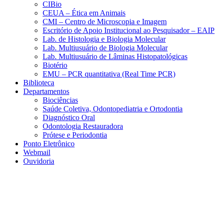
CIBio
CEUA – Ética em Animais
CMI – Centro de Microscopia e Imagem
Escritório de Apoio Institucional ao Pesquisador – EAIP
Lab. de Histologia e Biologia Molecular
Lab. Multiusuário de Biologia Molecular
Lab. Multiusuário de Lâminas Histopatológicas
Biotério
EMU – PCR quantitativa (Real Time PCR)
Biblioteca
Departamentos
Biociências
Saúde Coletiva, Odontopediatria e Ortodontia
Diagnóstico Oral
Odontologia Restauradora
Prótese e Periodontia
Ponto Eletrônico
Webmail
Ouvidoria
Aumentar fonte