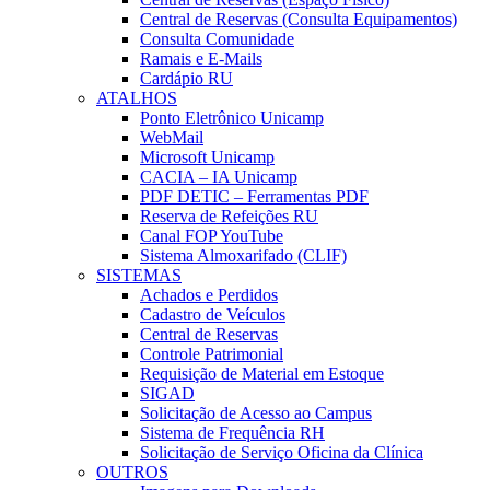
Central de Reservas (Consulta Equipamentos)
Consulta Comunidade
Ramais e E-Mails
Cardápio RU
ATALHOS
Ponto Eletrônico Unicamp
WebMail
Microsoft Unicamp
CACIA – IA Unicamp
PDF DETIC – Ferramentas PDF
Reserva de Refeições RU
Canal FOP YouTube
Sistema Almoxarifado (CLIF)
SISTEMAS
Achados e Perdidos
Cadastro de Veículos
Central de Reservas
Controle Patrimonial
Requisição de Material em Estoque
SIGAD
Solicitação de Acesso ao Campus
Sistema de Frequência RH
Solicitação de Serviço Oficina da Clínica
OUTROS