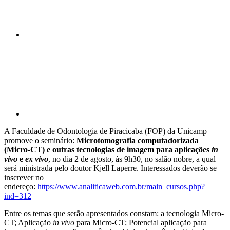
Compartilhar p
A Faculdade de Odontologia de Piracicaba (FOP) da Unicamp
promove o seminário:
Microtomografia computadorizada
(Micro-CT) e outras tecnologias de imagem para aplicações
in
vivo
e
ex vivo
, no dia 2 de agosto, às 9h30, no salão nobre, a qual
será ministrada pelo doutor Kjell Laperre. Interessados deverão se
inscrever no
endereço:
https://www.analiticaweb.com.br/main_cursos.php?
ind=312
Entre os temas que serão apresentados constam: a tecnologia Micro-
CT; Aplicação
in vivo
para Micro-CT; Potencial aplicação para