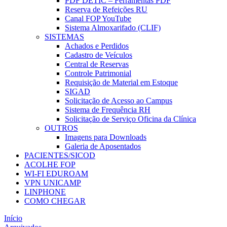
PDF DETIC – Ferramentas PDF
Reserva de Refeições RU
Canal FOP YouTube
Sistema Almoxarifado (CLIF)
SISTEMAS
Achados e Perdidos
Cadastro de Veículos
Central de Reservas
Controle Patrimonial
Requisição de Material em Estoque
SIGAD
Solicitação de Acesso ao Campus
Sistema de Frequência RH
Solicitação de Serviço Oficina da Clínica
OUTROS
Imagens para Downloads
Galeria de Aposentados
PACIENTES/SICOD
ACOLHE FOP
WI-FI EDUROAM
VPN UNICAMP
LINPHONE
COMO CHEGAR
Início