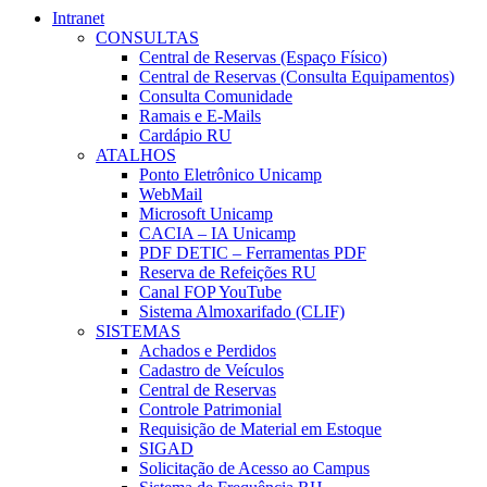
Intranet
CONSULTAS
Central de Reservas (Espaço Físico)
Central de Reservas (Consulta Equipamentos)
Consulta Comunidade
Ramais e E-Mails
Cardápio RU
ATALHOS
Ponto Eletrônico Unicamp
WebMail
Microsoft Unicamp
CACIA – IA Unicamp
PDF DETIC – Ferramentas PDF
Reserva de Refeições RU
Canal FOP YouTube
Sistema Almoxarifado (CLIF)
SISTEMAS
Achados e Perdidos
Cadastro de Veículos
Central de Reservas
Controle Patrimonial
Requisição de Material em Estoque
SIGAD
Solicitação de Acesso ao Campus