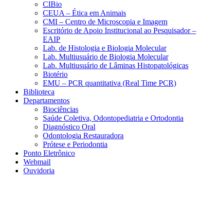
CIBio
CEUA – Ética em Animais
CMI – Centro de Microscopia e Imagem
Escritório de Apoio Institucional ao Pesquisador –
EAIP
Lab. de Histologia e Biologia Molecular
Lab. Multiusuário de Biologia Molecular
Lab. Multiusuário de Lâminas Histopatológicas
Biotério
EMU – PCR quantitativa (Real Time PCR)
Biblioteca
Departamentos
Biociências
Saúde Coletiva, Odontopediatria e Ortodontia
Diagnóstico Oral
Odontologia Restauradora
Prótese e Periodontia
Ponto Eletrônico
Webmail
Ouvidoria
Aumentar fonte