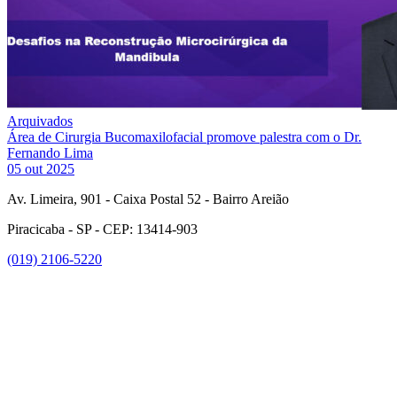
Arquivados
Área de Cirurgia Bucomaxilofacial promove palestra com o Dr.
Fernando Lima
05 out 2025
Av. Limeira, 901 - Caixa Postal 52 - Bairro Areião
Piracicaba - SP - CEP: 13414-903
(019) 2106-5220
Link para o Facebook