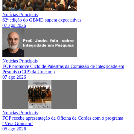
Notícias Principais
62ª edição do GBMD supera expectativas
07 ago 2026
Notícias Principais
FOP promove Ciclo de Palestras da Comissão de Integridade em
Pesquisa (CIP) da Unicamp
07 ago 2026
Notícias Principais
FOP recebe apresentação da Oficina de Cordas com o programa
“Viva Gramani”
05 ago 2026