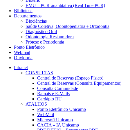
Biotério
EMU – PCR quantitativa (Real Time PCR)
Biblioteca
Departamentos
Biociências
Saúde Coletiva, Odontopediatria e Ortodontia
Diagnóstico Oral
Odontologia Restauradora
Prótese e Periodontia
Ponto Eletrônico
Webmail
Ouvidoria
Intranet
CONSULTAS
Central de Reservas (Espaço Físico)
Central de Reservas (Consulta Equipamentos)
Consulta Comunidade
Ramais e E-Mails
Cardápio RU
ATALHOS
Ponto Eletrônico Unicamp
WebMail
Microsoft Unicamp
CACIA – IA Unicamp