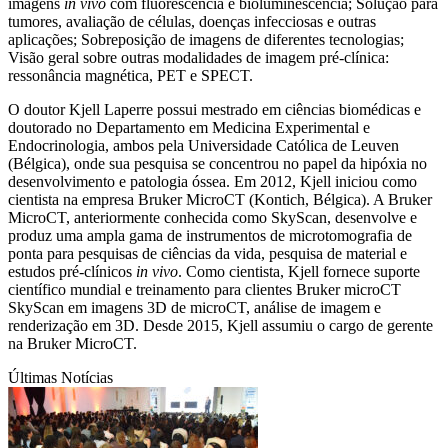
imagens
in vivo
com fluorescência e bioluminescência; Solução para
tumores, avaliação de células, doenças infecciosas e outras
aplicações; Sobreposição de imagens de diferentes tecnologias;
Visão geral sobre outras modalidades de imagem pré-clínica:
ressonância magnética, PET e SPECT.
O doutor Kjell Laperre possui mestrado em ciências biomédicas e
doutorado no Departamento em Medicina Experimental e
Endocrinologia, ambos pela Universidade Católica de Leuven
(Bélgica), onde sua pesquisa se concentrou no papel da hipóxia no
desenvolvimento e patologia óssea. Em 2012, Kjell iniciou como
cientista na empresa Bruker MicroCT (Kontich, Bélgica). A Bruker
MicroCT, anteriormente conhecida como SkyScan, desenvolve e
produz uma ampla gama de instrumentos de microtomografia de
ponta para pesquisas de ciências da vida, pesquisa de material e
estudos pré-clínicos
in vivo
. Como cientista, Kjell fornece suporte
científico mundial e treinamento para clientes Bruker microCT
SkyScan em imagens 3D de microCT, análise de imagem e
renderização em 3D. Desde 2015, Kjell assumiu o cargo de gerente
na Bruker MicroCT.
Últimas Notícias