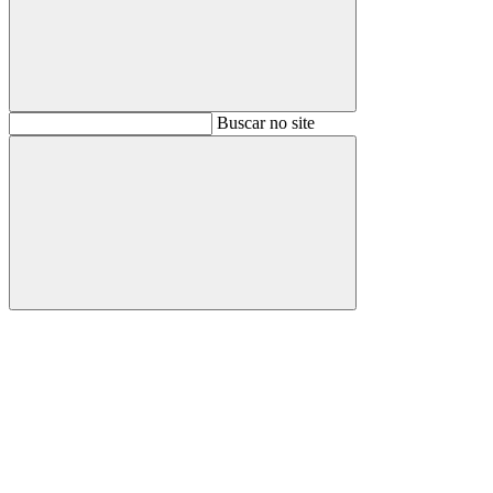
Buscar
Buscar no site
Buscar
Aumentar fonte
Diminuir fonte