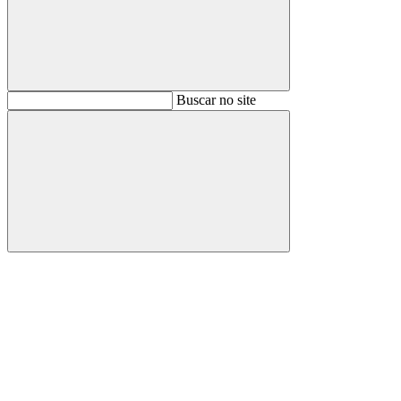
Buscar
Buscar no site
Buscar
Aumentar fonte
Diminuir fonte