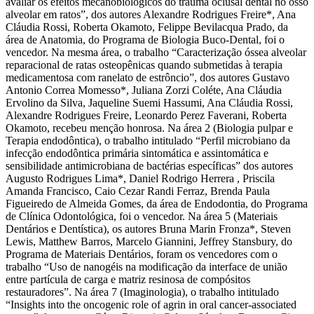
avaliar os efeitos mecanobiológicos do trauma oclusal dental no osso
alveolar em ratos”, dos autores Alexandre Rodrigues Freire*, Ana
Cláudia Rossi, Roberta Okamoto, Felippe Bevilacqua Prado, da
área de Anatomia, do Programa de Biologia Buco-Dental, foi o
vencedor. Na mesma área, o trabalho “Caracterização óssea alveolar
reparacional de ratas osteopênicas quando submetidas à terapia
medicamentosa com ranelato de estrôncio”, dos autores Gustavo
Antonio Correa Momesso*, Juliana Zorzi Coléte, Ana Cláudia
Ervolino da Silva, Jaqueline Suemi Hassumi, Ana Cláudia Rossi,
Alexandre Rodrigues Freire, Leonardo Perez Faverani, Roberta
Okamoto, recebeu menção honrosa. Na área 2 (Biologia pulpar e
Terapia endodôntica), o trabalho intitulado “Perfil microbiano da
infecção endodôntica primária sintomática e assintomática e
sensibilidade antimicrobiana de bactérias específicas” dos autores
Augusto Rodrigues Lima*, Daniel Rodrigo Herrera , Priscila
Amanda Francisco, Caio Cezar Randi Ferraz, Brenda Paula
Figueiredo de Almeida Gomes, da área de Endodontia, do Programa
de Clínica Odontológica, foi o vencedor. Na área 5 (Materiais
Dentários e Dentística), os autores Bruna Marin Fronza*, Steven
Lewis, Matthew Barros, Marcelo Giannini, Jeffrey Stansbury, do
Programa de Materiais Dentários, foram os vencedores com o
trabalho “Uso de nanogéis na modificação da interface de união
entre partícula de carga e matriz resinosa de compósitos
restauradores”. Na área 7 (Imaginologia), o trabalho intitulado
“Insights into the oncogenic role of agrin in oral cancer-associated