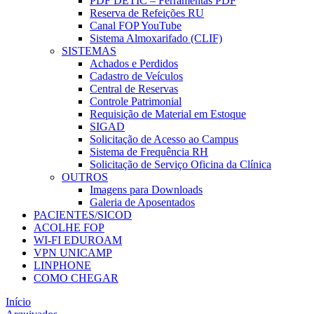
PDF DETIC – Ferramentas PDF
Reserva de Refeições RU
Canal FOP YouTube
Sistema Almoxarifado (CLIF)
SISTEMAS
Achados e Perdidos
Cadastro de Veículos
Central de Reservas
Controle Patrimonial
Requisição de Material em Estoque
SIGAD
Solicitação de Acesso ao Campus
Sistema de Frequência RH
Solicitação de Serviço Oficina da Clínica
OUTROS
Imagens para Downloads
Galeria de Aposentados
PACIENTES/SICOD
ACOLHE FOP
WI-FI EDUROAM
VPN UNICAMP
LINPHONE
COMO CHEGAR
Início