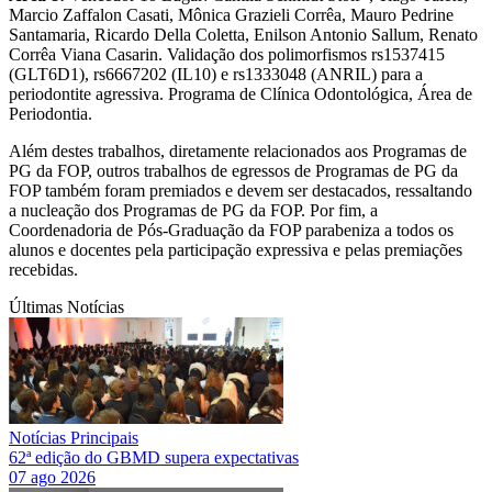
Marcio Zaffalon Casati, Mônica Grazieli Corrêa, Mauro Pedrine
Santamaria, Ricardo Della Coletta, Enilson Antonio Sallum, Renato
Corrêa Viana Casarin. Validação dos polimorfismos rs1537415
(GLT6D1), rs6667202 (IL10) e rs1333048 (ANRIL) para a
periodontite agressiva. Programa de Clínica Odontológica, Área de
Periodontia.
Além destes trabalhos, diretamente relacionados aos Programas de
PG da FOP, outros trabalhos de egressos de Programas de PG da
FOP também foram premiados e devem ser destacados, ressaltando
a nucleação dos Programas de PG da FOP. Por fim, a
Coordenadoria de Pós-Graduação da FOP parabeniza a todos os
alunos e docentes pela participação expressiva e pelas premiações
recebidas.
Últimas Notícias
Notícias Principais
62ª edição do GBMD supera expectativas
07 ago 2026