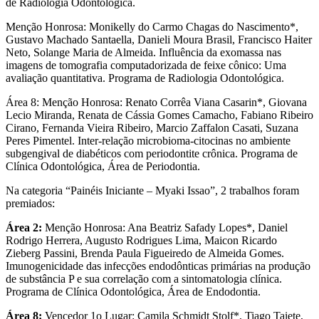
de Radiologia Odontológica.
Menção Honrosa: Monikelly do Carmo Chagas do Nascimento*,
Gustavo Machado Santaella, Danieli Moura Brasil, Francisco Haiter
Neto, Solange Maria de Almeida. Influência da exomassa nas
imagens de tomografia computadorizada de feixe cônico: Uma
avaliação quantitativa. Programa de Radiologia Odontológica.
Área 8: Menção Honrosa: Renato Corrêa Viana Casarin*, Giovana
Lecio Miranda, Renata de Cássia Gomes Camacho, Fabiano Ribeiro
Cirano, Fernanda Vieira Ribeiro, Marcio Zaffalon Casati, Suzana
Peres Pimentel. Inter-relação microbioma-citocinas no ambiente
subgengival de diabéticos com periodontite crônica. Programa de
Clínica Odontológica, Área de Periodontia.
Na categoria “Painéis Iniciante – Myaki Issao”, 2 trabalhos foram
premiados:
Área 2:
Menção Honrosa: Ana Beatriz Safady Lopes*, Daniel
Rodrigo Herrera, Augusto Rodrigues Lima, Maicon Ricardo
Zieberg Passini, Brenda Paula Figueiredo de Almeida Gomes.
Imunogenicidade das infecções endodônticas primárias na produção
de substância P e sua correlação com a sintomatologia clínica.
Programa de Clínica Odontológica, Área de Endodontia.
Área 8:
Vencedor 1o Lugar: Camila Schmidt Stolf*, Tiago Taiete,