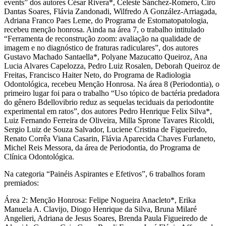
events” dos autores César Rivera*, Celeste Sánchez-Romero, Ciro
Dantas Soares, Flávia Zandonadi, Wilfredo A González-Arriagada,
Adriana Franco Paes Leme, do Programa de Estomatopatologia,
recebeu menção honrosa. Ainda na área 7, o trabalho intitulado
“Ferramenta de reconstrução zoom: avaliação na qualidade de
imagem e no diagnóstico de fraturas radiculares”, dos autores
Gustavo Machado Santaella*, Polyane Mazucatto Queiroz, Ana
Lucia Alvares Capelozza, Pedro Luiz Rosalen, Deborah Queiroz de
Freitas, Francisco Haiter Neto, do Programa de Radiologia
Odontológica, recebeu Menção Honrosa. Na área 8 (Periodontia), o
primeiro lugar foi para o trabalho “Uso tópico de bactéria predadora
do gênero Bdellovibrio reduz as sequelas teciduais da periodontite
experimental em ratos”, dos autores Pedro Henrique Felix Silva*,
Luiz Fernando Ferreira de Oliveira, Milla Sprone Tavares Ricoldi,
Sergio Luiz de Souza Salvador, Luciene Cristina de Figueiredo,
Renato Corrêa Viana Casarin, Flávia Aparecida Chaves Furlaneto,
Michel Reis Messora, da área de Periodontia, do Programa de
Clínica Odontológica.
Na categoria “Painéis Aspirantes e Efetivos”, 6 trabalhos foram
premiados:
Área 2: Menção Honrosa: Felipe Nogueira Anacleto*, Erika
Manuela A. Clavijo, Diogo Henrique da Silva, Bruna Milaré
Angelieri, Adriana de Jesus Soares, Brenda Paula Figueiredo de