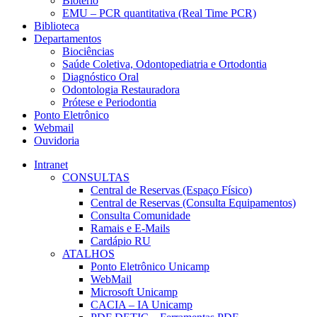
Biotério
EMU – PCR quantitativa (Real Time PCR)
Biblioteca
Departamentos
Biociências
Saúde Coletiva, Odontopediatria e Ortodontia
Diagnóstico Oral
Odontologia Restauradora
Prótese e Periodontia
Ponto Eletrônico
Webmail
Ouvidoria
Intranet
CONSULTAS
Central de Reservas (Espaço Físico)
Central de Reservas (Consulta Equipamentos)
Consulta Comunidade
Ramais e E-Mails
Cardápio RU
ATALHOS
Ponto Eletrônico Unicamp
WebMail
Microsoft Unicamp
CACIA – IA Unicamp