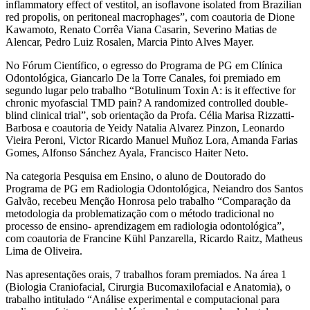
inflammatory effect of vestitol, an isoflavone isolated from Brazilian
red propolis, on peritoneal macrophages”, com coautoria de Dione
Kawamoto, Renato Corrêa Viana Casarin, Severino Matias de
Alencar, Pedro Luiz Rosalen, Marcia Pinto Alves Mayer.
No Fórum Científico, o egresso do Programa de PG em Clínica
Odontológica, Giancarlo De la Torre Canales, foi premiado em
segundo lugar pelo trabalho “Botulinum Toxin A: is it effective for
chronic myofascial TMD pain? A randomized controlled double-
blind clinical trial”, sob orientação da Profa. Célia Marisa Rizzatti-
Barbosa e coautoria de Yeidy Natalia Alvarez Pinzon, Leonardo
Vieira Peroni, Victor Ricardo Manuel Muñoz Lora, Amanda Farias
Gomes, Alfonso Sánchez Ayala, Francisco Haiter Neto.
Na categoria Pesquisa em Ensino, o aluno de Doutorado do
Programa de PG em Radiologia Odontológica, Neiandro dos Santos
Galvão, recebeu Menção Honrosa pelo trabalho “Comparação da
metodologia da problematização com o método tradicional no
processo de ensino- aprendizagem em radiologia odontológica”,
com coautoria de Francine Kühl Panzarella, Ricardo Raitz, Matheus
Lima de Oliveira.
Nas apresentações orais, 7 trabalhos foram premiados. Na área 1
(Biologia Craniofacial, Cirurgia Bucomaxilofacial e Anatomia), o
trabalho intitulado “Análise experimental e computacional para