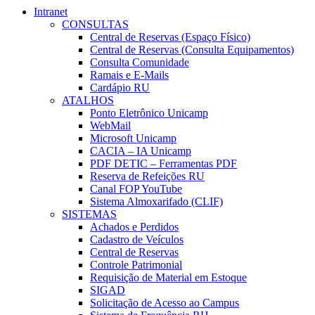
Intranet
CONSULTAS
Central de Reservas (Espaço Físico)
Central de Reservas (Consulta Equipamentos)
Consulta Comunidade
Ramais e E-Mails
Cardápio RU
ATALHOS
Ponto Eletrônico Unicamp
WebMail
Microsoft Unicamp
CACIA – IA Unicamp
PDF DETIC – Ferramentas PDF
Reserva de Refeições RU
Canal FOP YouTube
Sistema Almoxarifado (CLIF)
SISTEMAS
Achados e Perdidos
Cadastro de Veículos
Central de Reservas
Controle Patrimonial
Requisição de Material em Estoque
SIGAD
Solicitação de Acesso ao Campus