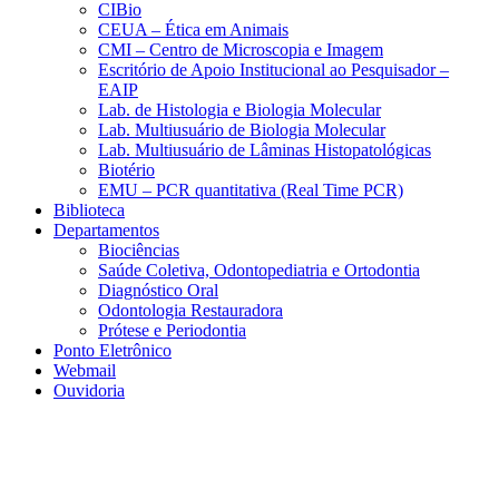
CIBio
CEUA – Ética em Animais
CMI – Centro de Microscopia e Imagem
Escritório de Apoio Institucional ao Pesquisador –
EAIP
Lab. de Histologia e Biologia Molecular
Lab. Multiusuário de Biologia Molecular
Lab. Multiusuário de Lâminas Histopatológicas
Biotério
EMU – PCR quantitativa (Real Time PCR)
Biblioteca
Departamentos
Biociências
Saúde Coletiva, Odontopediatria e Ortodontia
Diagnóstico Oral
Odontologia Restauradora
Prótese e Periodontia
Ponto Eletrônico
Webmail
Ouvidoria
Aumentar fonte