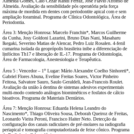
Almeida Gomes, Caio Cezar Randi Ferraz, José Flávio Affonso de
Almeida. Avaliação da sensibilidade pós operatória pela força
máxima de mordida em dentes com periodontite apical com e sem
ampliação foraminal. Programa de Clínica Odontológica, Área de
Periodontia.
Área 3: Menção Honrosa: Marcelo Franchin*, Marcos Guilherme
da Cunha, Josy Goldoni Lazarini, Bruno Dias Nani, Masaharu
Ikegaki, Severino Matias de Alencar, Pedro Luiz Rosalen. 4-fenil
cumarina isolada da geoprópolis brasileira inibe a diferenciação de
linfócitos Th17 e liberação de IL-17. Programa de Odontologia,
Área de Farmacologia, Anestesiologia e Terapêutica.
o
Área 5 : Vencedor – 1
Lugar: Mário Alexandre Coelho Sinhoreti*,
Gabriel Flores Abuna, Eveline Freitas Soares, Victor Pinheiro
Feitosa, Salvatore Sauro, Saulo Geraldeli, Jean-Francois Roulet.
Avaliação da união à dentina de sistemas adesivos experimentais
multi-modo contendo análogos biomiméticos e fosfatos de cálcio
bioativos. Programa de Materiais Dentários.
Área 7: Menção Honrosa: Eduarda Helena Leandro do
Nascimento*, Thiago Oliveira Sousa, Deborah Queiroz de Freitas,
Leonardo Vieira Peroni, Francisco Haiter Neto. Detecção da
configuração dos canais radiculares de pré-molares na radiografia
periapical e tomografia computadorizada de feixe cônico. Programa