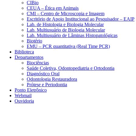
CIBio
CEUA – Ética em Animais
CMI – Centro de Microscopia e Imagem
Escritório de Apoio Institucional ao Pesquisador – EAIP
Lab. de Histologia e Biologia Molecular
Lab. Multiusuário de Biologia Molecular
Lab. Multiusuário de Lâminas Histopatológicas
Biotério
EMU – PCR quantitativa (Real Time PCR)
Biblioteca
Departamentos
Biociências
Saúde Coletiva, Odontopediatria e Ortodontia
Diagnóstico Oral
Odontologia Restauradora
Prótese e Periodontia
Ponto Eletrônico
Webmail
Ouvidoria
Aumentar fonte