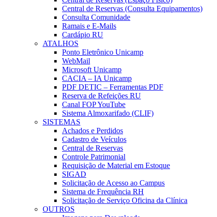
Central de Reservas (Consulta Equipamentos)
Consulta Comunidade
Ramais e E-Mails
Cardápio RU
ATALHOS
Ponto Eletrônico Unicamp
WebMail
Microsoft Unicamp
CACIA – IA Unicamp
PDF DETIC – Ferramentas PDF
Reserva de Refeições RU
Canal FOP YouTube
Sistema Almoxarifado (CLIF)
SISTEMAS
Achados e Perdidos
Cadastro de Veículos
Central de Reservas
Controle Patrimonial
Requisição de Material em Estoque
SIGAD
Solicitação de Acesso ao Campus
Sistema de Frequência RH
Solicitação de Serviço Oficina da Clínica
OUTROS