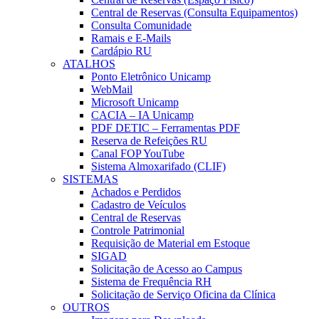
Central de Reservas (Consulta Equipamentos)
Consulta Comunidade
Ramais e E-Mails
Cardápio RU
ATALHOS
Ponto Eletrônico Unicamp
WebMail
Microsoft Unicamp
CACIA – IA Unicamp
PDF DETIC – Ferramentas PDF
Reserva de Refeições RU
Canal FOP YouTube
Sistema Almoxarifado (CLIF)
SISTEMAS
Achados e Perdidos
Cadastro de Veículos
Central de Reservas
Controle Patrimonial
Requisição de Material em Estoque
SIGAD
Solicitação de Acesso ao Campus
Sistema de Frequência RH
Solicitação de Serviço Oficina da Clínica
OUTROS