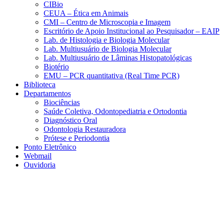
CIBio
CEUA – Ética em Animais
CMI – Centro de Microscopia e Imagem
Escritório de Apoio Institucional ao Pesquisador – EAIP
Lab. de Histologia e Biologia Molecular
Lab. Multiusuário de Biologia Molecular
Lab. Multiusuário de Lâminas Histopatológicas
Biotério
EMU – PCR quantitativa (Real Time PCR)
Biblioteca
Departamentos
Biociências
Saúde Coletiva, Odontopediatria e Ortodontia
Diagnóstico Oral
Odontologia Restauradora
Prótese e Periodontia
Ponto Eletrônico
Webmail
Ouvidoria
Aumentar fonte