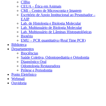
CIBio
CEUA – Ética em Animais
CMI – Centro de Microscopia e Imagem
Escritório de Apoio Institucional ao Pesquisador –
EAIP
Lab. de Histologia e Biologia Molecular
Lab. Multiusuário de Biologia Molecular
Lab. Multiusuário de Lâminas Histopatológicas
Biotério
EMU – PCR quantitativa (Real Time PCR)
Biblioteca
Departamentos
Biociências
Saúde Coletiva, Odontopediatria e Ortodontia
Diagnóstico Oral
Odontologia Restauradora
Prótese e Periodontia
Ponto Eletrônico
Webmail
Ouvidoria
Aumentar fonte