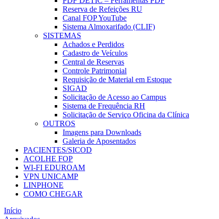
PDF DETIC – Ferramentas PDF
Reserva de Refeições RU
Canal FOP YouTube
Sistema Almoxarifado (CLIF)
SISTEMAS
Achados e Perdidos
Cadastro de Veículos
Central de Reservas
Controle Patrimonial
Requisição de Material em Estoque
SIGAD
Solicitação de Acesso ao Campus
Sistema de Frequência RH
Solicitação de Serviço Oficina da Clínica
OUTROS
Imagens para Downloads
Galeria de Aposentados
PACIENTES/SICOD
ACOLHE FOP
WI-FI EDUROAM
VPN UNICAMP
LINPHONE
COMO CHEGAR
Início