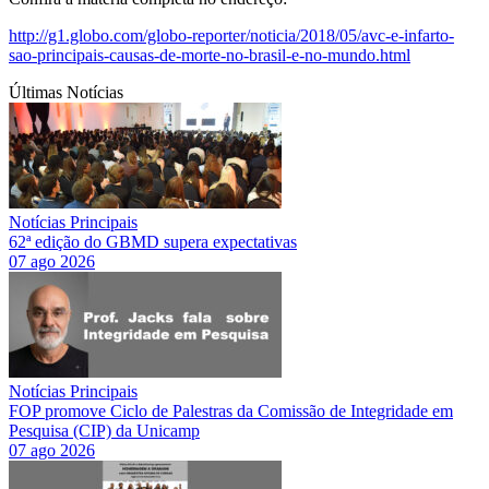
http://g1.globo.com/globo-reporter/noticia/2018/05/avc-e-infarto-
sao-principais-causas-de-morte-no-brasil-e-no-mundo.html
Últimas Notícias
Notícias Principais
62ª edição do GBMD supera expectativas
07 ago 2026
Notícias Principais
FOP promove Ciclo de Palestras da Comissão de Integridade em
Pesquisa (CIP) da Unicamp
07 ago 2026