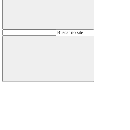
Buscar
Buscar no site
Buscar
Aumentar fonte
Diminuir fonte