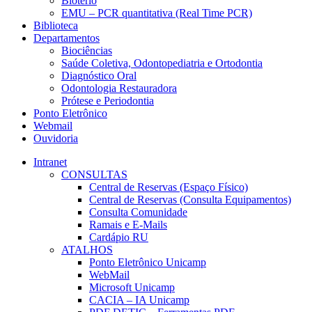
Biotério
EMU – PCR quantitativa (Real Time PCR)
Biblioteca
Departamentos
Biociências
Saúde Coletiva, Odontopediatria e Ortodontia
Diagnóstico Oral
Odontologia Restauradora
Prótese e Periodontia
Ponto Eletrônico
Webmail
Ouvidoria
Intranet
CONSULTAS
Central de Reservas (Espaço Físico)
Central de Reservas (Consulta Equipamentos)
Consulta Comunidade
Ramais e E-Mails
Cardápio RU
ATALHOS
Ponto Eletrônico Unicamp
WebMail
Microsoft Unicamp
CACIA – IA Unicamp