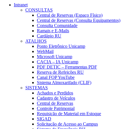
Intranet
CONSULTAS
Central de Reservas (Espaço Físico)
Central de Reservas (Consulta Equipamentos)
Consulta Comunidade
Ramais e E-Mails
Cardápio RU
ATALHOS
Ponto Eletrônico Unicamp
WebMail
Microsoft Unicamp
CACIA – IA Unicamp
PDF DETIC – Ferramentas PDF
Reserva de Refeições RU
Canal FOP YouTube
Sistema Almoxarifado (CLIF)
SISTEMAS
Achados e Perdidos
Cadastro de Veículos
Central de Reservas
Controle Patrimonial
Requisição de Material em Estoque
SIGAD
Solicitação de Acesso ao Campus