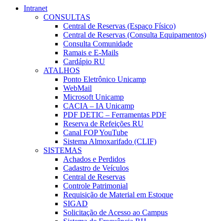
Intranet
CONSULTAS
Central de Reservas (Espaço Físico)
Central de Reservas (Consulta Equipamentos)
Consulta Comunidade
Ramais e E-Mails
Cardápio RU
ATALHOS
Ponto Eletrônico Unicamp
WebMail
Microsoft Unicamp
CACIA – IA Unicamp
PDF DETIC – Ferramentas PDF
Reserva de Refeições RU
Canal FOP YouTube
Sistema Almoxarifado (CLIF)
SISTEMAS
Achados e Perdidos
Cadastro de Veículos
Central de Reservas
Controle Patrimonial
Requisição de Material em Estoque
SIGAD
Solicitação de Acesso ao Campus