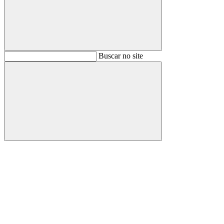
Buscar
Buscar no site
Buscar
Aumentar fonte
Diminuir fonte