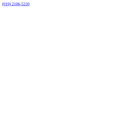
(019) 2106-5220
Link para o Facebook
Link para o Instagram
Link para o Youtube