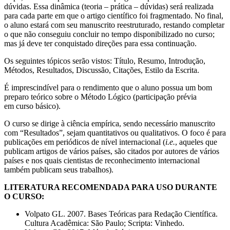
dúvidas. Essa dinâmica (teoria – prática – dúvidas) será realizada
para cada parte em que o artigo científico foi fragmentado. No final,
o aluno estará com seu manuscrito reestruturado, restando completar
o que não conseguiu concluir no tempo disponibilizado no curso;
mas já deve ter conquistado direções para essa continuação.
Os seguintes tópicos serão vistos: Título, Resumo, Introdução,
Métodos, Resultados, Discussão, Citações, Estilo da Escrita.
É imprescindível para o rendimento que o aluno possua um bom
preparo teórico sobre o Método Lógico (participação prévia
em curso básico).
O curso se dirige à ciência empírica, sendo necessário manuscrito
com “Resultados”, sejam quantitativos ou qualitativos. O foco é para
publicações em periódicos de nível internacional (
i.e.
, aqueles que
publicam artigos de vários países, são citados por autores de vários
países e nos quais cientistas de reconhecimento internacional
também publicam seus trabalhos).
LITERATURA RECOMENDADA PARA USO DURANTE
O CURSO:
Volpato GL. 2007. Bases Teóricas para Redação Científica.
Cultura Acadêmica: São Paulo; Scripta: Vinhedo.