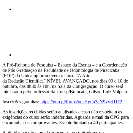
Compartilhar p
A Pró-Reitoria de Pesquisa – Espaço da Escrita – e a Coordenação
de Pós-Graduação da Faculdade de Odontologia de Piracicaba
(FOP) da Unicamp promovem o curso “A Arte
da Redação Científica” NÍVEL AVANÇADO, nos dias 09 e 10 de
outubro, das 8h30 às 18h, na Sala da Congregação. O curso será
ministrado pelo professor da Unesp/Botucatu, Gilson Luiz Volpato.
Inscrições gratuitas:
https://goo.gl/forms/xusYgdn3aN9vyHUF2
As inscrições recebidas serão analisadas e caso não respeitem as
exigências do curso serão indeferidas. Aguarde e-mail da CPG para
encaminhar os comprovantes. Evento limitado a 40 participantes.
A atividade é direcionada adocentes, pesquisadores de