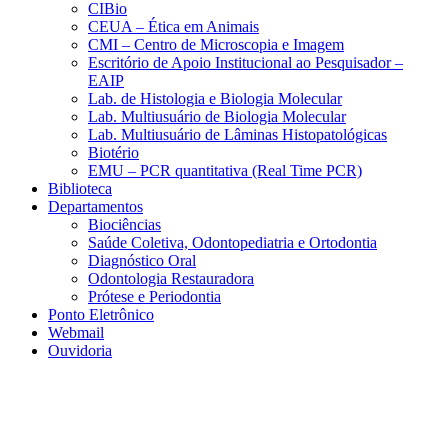
CIBio
CEUA – Ética em Animais
CMI – Centro de Microscopia e Imagem
Escritório de Apoio Institucional ao Pesquisador –
EAIP
Lab. de Histologia e Biologia Molecular
Lab. Multiusuário de Biologia Molecular
Lab. Multiusuário de Lâminas Histopatológicas
Biotério
EMU – PCR quantitativa (Real Time PCR)
Biblioteca
Departamentos
Biociências
Saúde Coletiva, Odontopediatria e Ortodontia
Diagnóstico Oral
Odontologia Restauradora
Prótese e Periodontia
Ponto Eletrônico
Webmail
Ouvidoria
Aumentar fonte