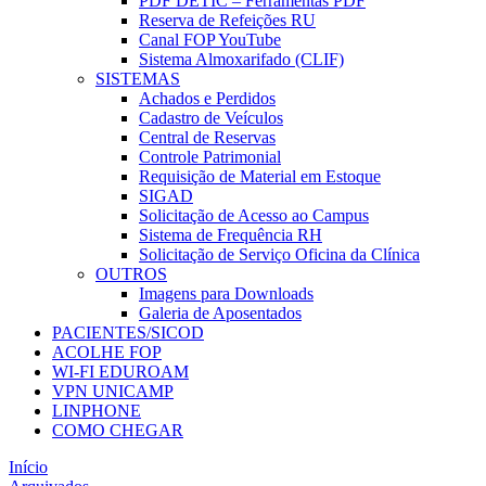
PDF DETIC – Ferramentas PDF
Reserva de Refeições RU
Canal FOP YouTube
Sistema Almoxarifado (CLIF)
SISTEMAS
Achados e Perdidos
Cadastro de Veículos
Central de Reservas
Controle Patrimonial
Requisição de Material em Estoque
SIGAD
Solicitação de Acesso ao Campus
Sistema de Frequência RH
Solicitação de Serviço Oficina da Clínica
OUTROS
Imagens para Downloads
Galeria de Aposentados
PACIENTES/SICOD
ACOLHE FOP
WI-FI EDUROAM
VPN UNICAMP
LINPHONE
COMO CHEGAR
Início