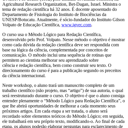
Agricultural Research Organization, Bet-Dagan, Israel. Ministra o
tema de redação científica há 32 anos. É docente aposentado do
Departamento de Fisiologia do Instituto de Biociências da
UNESP/Botucatu. Atualmente, é sócio-fundador do Instituto Gilson
Volpato de Educação Científica,
www.igvec.com
.
O curso usa o Método Lógico para Redação Científica,
desenvolvido pelo Prof. Volpato. Nesse método o objetivo é mostrar
como cada dúvida da redação científica deve ser respondida com
base na lógica da ciência, complementada por conceitos de
comunicação. O método inclui uma sequência de rotinas que
permitem ao cientista melhorar seu aprendizado sobre
ciência e redação científica, bem como construir seu texto. O
direcionamento do curso é para a publicação segundo os preceitos
da ciência internacional.
Neste workshop, o aluno trará um manuscrito completo de um
trabalho científico (não projeto, mas “artigo”) de sua autoria, o qual
será reestruturado durante o curso. O objetivo é que o aluno consiga
entender plenamente o “Método Lógico para Redação Científica”, o
que lhe abrirá oportunidades de melhorar a cada momento seus
próximos artigos. Em cada etapa a ser tratada, o aluno será
recordado sobre elementos teóricos do Método Lógico; em seguida,
ele trabalhará em seu próprio texto, modificando-o. Ao final de cada
etapa, os alunos poderão elaborar perguntas para esclarecimento de