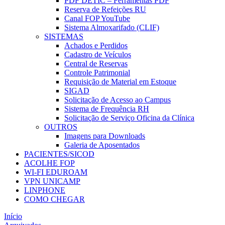
PDF DETIC – Ferramentas PDF
Reserva de Refeições RU
Canal FOP YouTube
Sistema Almoxarifado (CLIF)
SISTEMAS
Achados e Perdidos
Cadastro de Veículos
Central de Reservas
Controle Patrimonial
Requisição de Material em Estoque
SIGAD
Solicitação de Acesso ao Campus
Sistema de Frequência RH
Solicitação de Serviço Oficina da Clínica
OUTROS
Imagens para Downloads
Galeria de Aposentados
PACIENTES/SICOD
ACOLHE FOP
WI-FI EDUROAM
VPN UNICAMP
LINPHONE
COMO CHEGAR
Início