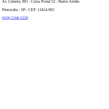
Av. Limeira, 901 - Caixa Postal 52 - Bairro Areião
Piracicaba - SP - CEP: 13414-903
(019) 2106-5220
Link para o Facebook
Link para o Instagram
Link para o Youtube