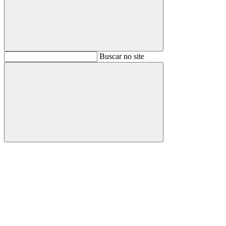
Buscar
Buscar no site
Buscar
Aumentar fonte
Diminuir fonte