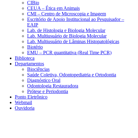
CIBio
CEUA – Ética em Animais
CMI – Centro de Microscopia e Imagem
Escritório de Apoio Institucional ao Pesquisador –
EAIP
Lab. de Histologia e Biologia Molecular
Lab. Multiusuário de Biologia Molecular
Lab. Multiusuário de Lâminas Histopatológicas
Biotério
EMU – PCR quantitativa (Real Time PCR)
Biblioteca
Departamentos
Biociências
Saúde Coletiva, Odontopediatria e Ortodontia
Diagnóstico Oral
Odontologia Restauradora
Prótese e Periodontia
Ponto Eletrônico
Webmail
Ouvidoria
Aumentar fonte