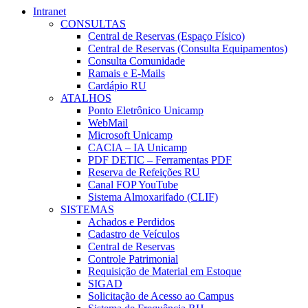
Intranet
CONSULTAS
Central de Reservas (Espaço Físico)
Central de Reservas (Consulta Equipamentos)
Consulta Comunidade
Ramais e E-Mails
Cardápio RU
ATALHOS
Ponto Eletrônico Unicamp
WebMail
Microsoft Unicamp
CACIA – IA Unicamp
PDF DETIC – Ferramentas PDF
Reserva de Refeições RU
Canal FOP YouTube
Sistema Almoxarifado (CLIF)
SISTEMAS
Achados e Perdidos
Cadastro de Veículos
Central de Reservas
Controle Patrimonial
Requisição de Material em Estoque
SIGAD
Solicitação de Acesso ao Campus