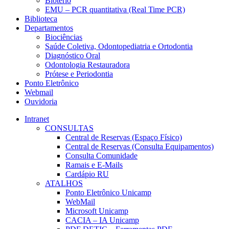
Biotério
EMU – PCR quantitativa (Real Time PCR)
Biblioteca
Departamentos
Biociências
Saúde Coletiva, Odontopediatria e Ortodontia
Diagnóstico Oral
Odontologia Restauradora
Prótese e Periodontia
Ponto Eletrônico
Webmail
Ouvidoria
Intranet
CONSULTAS
Central de Reservas (Espaço Físico)
Central de Reservas (Consulta Equipamentos)
Consulta Comunidade
Ramais e E-Mails
Cardápio RU
ATALHOS
Ponto Eletrônico Unicamp
WebMail
Microsoft Unicamp
CACIA – IA Unicamp