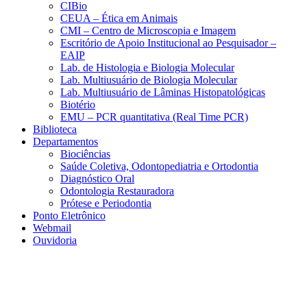
CIBio
CEUA – Ética em Animais
CMI – Centro de Microscopia e Imagem
Escritório de Apoio Institucional ao Pesquisador –
EAIP
Lab. de Histologia e Biologia Molecular
Lab. Multiusuário de Biologia Molecular
Lab. Multiusuário de Lâminas Histopatológicas
Biotério
EMU – PCR quantitativa (Real Time PCR)
Biblioteca
Departamentos
Biociências
Saúde Coletiva, Odontopediatria e Ortodontia
Diagnóstico Oral
Odontologia Restauradora
Prótese e Periodontia
Ponto Eletrônico
Webmail
Ouvidoria
Aumentar fonte