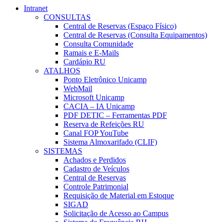
Intranet
CONSULTAS
Central de Reservas (Espaço Físico)
Central de Reservas (Consulta Equipamentos)
Consulta Comunidade
Ramais e E-Mails
Cardápio RU
ATALHOS
Ponto Eletrônico Unicamp
WebMail
Microsoft Unicamp
CACIA – IA Unicamp
PDF DETIC – Ferramentas PDF
Reserva de Refeições RU
Canal FOP YouTube
Sistema Almoxarifado (CLIF)
SISTEMAS
Achados e Perdidos
Cadastro de Veículos
Central de Reservas
Controle Patrimonial
Requisição de Material em Estoque
SIGAD
Solicitação de Acesso ao Campus