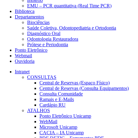
Biotério
EMU – PCR quantitativa (Real Time PCR)
Biblioteca
Departamentos
Biociências
Saúde Coletiva, Odontopediatria e Ortodontia
Diagnóstico Oral
Odontologia Restauradora
Prótese e Periodontia
Ponto Eletrônico
Webmail
Ouvidoria
Intranet
CONSULTAS
Central de Reservas (Espaço Físico)
Central de Reservas (Consulta Equipamentos)
Consulta Comunidade
Ramais e E-Mails
Cardápio RU
ATALHOS
Ponto Eletrônico Unicamp
WebMail
Microsoft Unicamp
CACIA – IA Unicamp