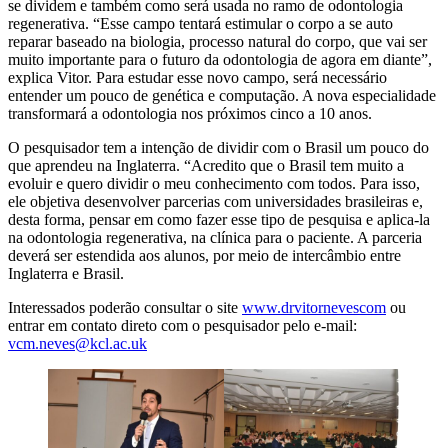
se dividem e também como será usada no ramo de odontologia
regenerativa. “Esse campo tentará estimular o corpo a se auto
reparar baseado na biologia, processo natural do corpo, que vai ser
muito importante para o futuro da odontologia de agora em diante”,
explica Vitor. Para estudar esse novo campo, será necessário
entender um pouco de genética e computação. A nova especialidade
transformará a odontologia nos próximos cinco a 10 anos.
O pesquisador tem a intenção de dividir com o Brasil um pouco do
que aprendeu na Inglaterra. “Acredito que o Brasil tem muito a
evoluir e quero dividir o meu conhecimento com todos. Para isso,
ele objetiva desenvolver parcerias com universidades brasileiras e,
desta forma, pensar em como fazer esse tipo de pesquisa e aplica-la
na odontologia regenerativa, na clínica para o paciente. A parceria
deverá ser estendida aos alunos, por meio de intercâmbio entre
Inglaterra e Brasil.
Interessados poderão consultar o site
www.drvitornevescom
ou
entrar em contato direto com o pesquisador pelo e-mail:
vcm.neves@kcl.ac.uk