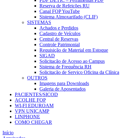
PDF DETIC – Ferramentas PDF
Reserva de Refeições RU
Canal FOP YouTube
Sistema Almoxarifado (CLIF)
SISTEMAS
Achados e Perdidos
Cadastro de Veículos
Central de Reservas
Controle Patrimonial
Requisição de Material em Estoque
SIGAD
Solicitação de Acesso ao Campus
Sistema de Frequência RH
Solicitação de Serviço Oficina da Clínica
OUTROS
Imagens para Downloads
Galeria de Aposentados
PACIENTES/SICOD
ACOLHE FOP
WI-FI EDUROAM
VPN UNICAMP
LINPHONE
COMO CHEGAR
Início