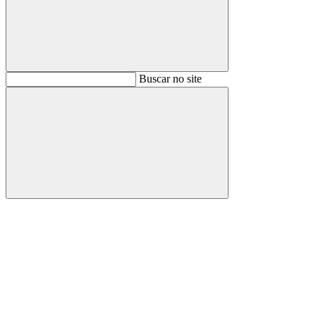
Buscar
Buscar no site
Buscar
Aumentar fonte
Diminuir fonte