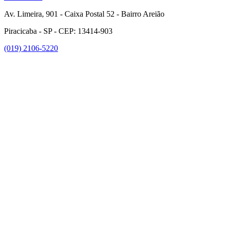
Av. Limeira, 901 - Caixa Postal 52 - Bairro Areião
Piracicaba - SP - CEP: 13414-903
(019) 2106-5220
Link para o Facebook
Link para o Instagram
Link para o Youtube