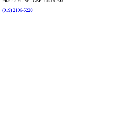
Piracicaba - SP - CEP: 13414-903
(019) 2106-5220
Link para o Facebook
Link para o Instagram
Link para o Youtube