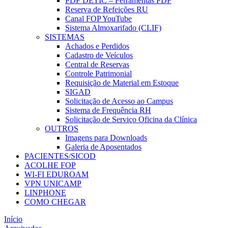
PDF DETIC – Ferramentas PDF
Reserva de Refeições RU
Canal FOP YouTube
Sistema Almoxarifado (CLIF)
SISTEMAS
Achados e Perdidos
Cadastro de Veículos
Central de Reservas
Controle Patrimonial
Requisição de Material em Estoque
SIGAD
Solicitação de Acesso ao Campus
Sistema de Frequência RH
Solicitação de Serviço Oficina da Clínica
OUTROS
Imagens para Downloads
Galeria de Aposentados
PACIENTES/SICOD
ACOLHE FOP
WI-FI EDUROAM
VPN UNICAMP
LINPHONE
COMO CHEGAR
Início