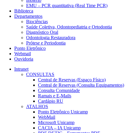
Biotério
EMU – PCR quantitativa (Real Time PCR)
Biblioteca
Departamentos
Biociências
Saúde Coletiva, Odontopediatria e Ortodontia
Diagnóstico Oral
Odontologia Restauradora
Prótese e Periodontia
Ponto Eletrônico
Webmail
Ouvidoria
Intranet
CONSULTAS
Central de Reservas (Espaço Físico)
Central de Reservas (Consulta Equipamentos)
Consulta Comunidade
Ramais e E-Mails
Cardápio RU
ATALHOS
Ponto Eletrônico Unicamp
WebMail
Microsoft Unicamp
CACIA – IA Unicamp