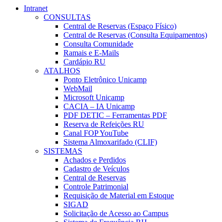
Intranet
CONSULTAS
Central de Reservas (Espaço Físico)
Central de Reservas (Consulta Equipamentos)
Consulta Comunidade
Ramais e E-Mails
Cardápio RU
ATALHOS
Ponto Eletrônico Unicamp
WebMail
Microsoft Unicamp
CACIA – IA Unicamp
PDF DETIC – Ferramentas PDF
Reserva de Refeições RU
Canal FOP YouTube
Sistema Almoxarifado (CLIF)
SISTEMAS
Achados e Perdidos
Cadastro de Veículos
Central de Reservas
Controle Patrimonial
Requisição de Material em Estoque
SIGAD
Solicitação de Acesso ao Campus