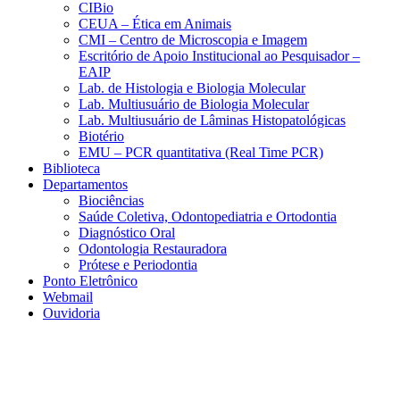
CIBio
CEUA – Ética em Animais
CMI – Centro de Microscopia e Imagem
Escritório de Apoio Institucional ao Pesquisador –
EAIP
Lab. de Histologia e Biologia Molecular
Lab. Multiusuário de Biologia Molecular
Lab. Multiusuário de Lâminas Histopatológicas
Biotério
EMU – PCR quantitativa (Real Time PCR)
Biblioteca
Departamentos
Biociências
Saúde Coletiva, Odontopediatria e Ortodontia
Diagnóstico Oral
Odontologia Restauradora
Prótese e Periodontia
Ponto Eletrônico
Webmail
Ouvidoria
Aumentar fonte