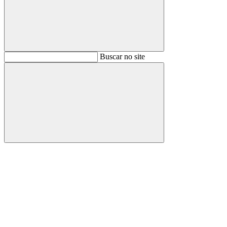
Buscar
Buscar no site
Buscar
Aumentar fonte
Diminuir fonte