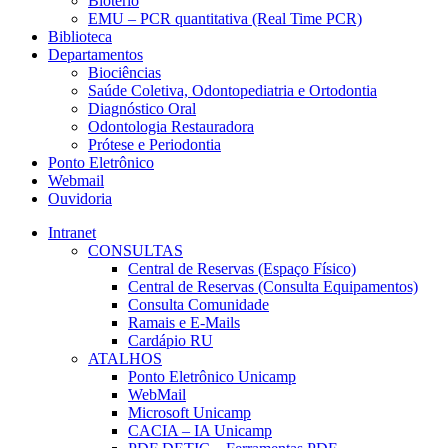
Biotério
EMU – PCR quantitativa (Real Time PCR)
Biblioteca
Departamentos
Biociências
Saúde Coletiva, Odontopediatria e Ortodontia
Diagnóstico Oral
Odontologia Restauradora
Prótese e Periodontia
Ponto Eletrônico
Webmail
Ouvidoria
Intranet
CONSULTAS
Central de Reservas (Espaço Físico)
Central de Reservas (Consulta Equipamentos)
Consulta Comunidade
Ramais e E-Mails
Cardápio RU
ATALHOS
Ponto Eletrônico Unicamp
WebMail
Microsoft Unicamp
CACIA – IA Unicamp