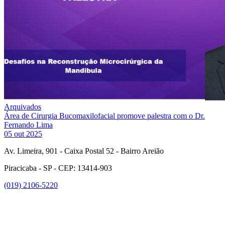
Arquivados
Área de Cirurgia Bucomaxilofacial promove palestra com o Dr.
Fernando Lima
05 out 2025
Av. Limeira, 901 - Caixa Postal 52 - Bairro Areião
Piracicaba - SP - CEP: 13414-903
(019) 2106-5220
Link para o Facebook