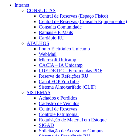
Intranet
CONSULTAS
Central de Reservas (Espaço Físico)
Central de Reservas (Consulta Equipamentos)
Consulta Comunidade
Ramais e E-Mails
Cardápio RU
ATALHOS
Ponto Eletrônico Unicamp
WebMail
Microsoft Unicamp
CACIA – IA Unicamp
PDF DETIC – Ferramentas PDF
Reserva de Refeições RU
Canal FOP YouTube
Sistema Almoxarifado (CLIF)
SISTEMAS
Achados e Perdidos
Cadastro de Veículos
Central de Reservas
Controle Patrimonial
Requisição de Material em Estoque
SIGAD
Solicitação de Acesso ao Campus