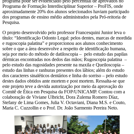
programa pode ser evidenciado pelo percentual de aprovados no
Programa de Formação Interdisciplinar Superior – ProFIS, onde
aproximadamente 20% dos alunos selecionados haviam participado
dos programas de ensino médio administrados pela Pró-reitoria de
Pesquisa.
O projeto desenvolvido pelo professor Francesquini Junior leva o
título: “Identificação Odonto Legal: pelos dentes, marcas de mordida
e rugoscopia palatina” e proporcionou aos alunos conhecimento
sobre o que a área desenvolve a respeito de identificação humana,
seja por meio do método de datiloscopia – pelo estudo das papilas
dérmicas encontradas nos dedos das mãos; Rugoscopia palatina –
pelo estudo das rugosidades presente na maxila e Queiloscopia –
estudo das linhas e ranhuras presentes dos lábios; além do estudo
dos caracteres sinaléticos dentários e linha do sorriso – pelo estudo
destes dados obtidos ante mortem e post mortem. Ressalta-se que
este projeto teve a devida autorização por meio da aprovação do
Comitê de Ética em Pesquisa da FOP/UNICAMP. Contou com a
colaboração de Viviane Ulbricht, Dora Zulema Romero Díaz,
Stefany de Lima Gomes, Julia V. Octaviani, Diana M.S. e Couto,
Maria C. Cuzzollin e o Prof. Dr. João Sarmento Pereira Neto.