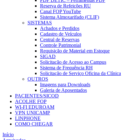
PDF DETIC – Ferramentas PDF
Reserva de Refeições RU
Canal FOP YouTube
Sistema Almoxarifado (CLIF)
SISTEMAS
Achados e Perdidos
Cadastro de Veículos
Central de Reservas
Controle Patrimonial
Requisição de Material em Estoque
SIGAD
Solicitação de Acesso ao Campus
Sistema de Frequência RH
Solicitação de Serviço Oficina da Clínica
OUTROS
Imagens para Downloads
Galeria de Aposentados
PACIENTES/SICOD
ACOLHE FOP
WI-FI EDUROAM
VPN UNICAMP
LINPHONE
COMO CHEGAR
Início