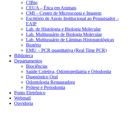
CIBio
CEUA – Ética em Animais
CMI – Centro de Microscopia e Imagem
Escritório de Apoio Institucional ao Pesquisador –
EAIP
Lab. de Histologia e Biologia Molecular
Lab. Multiusuário de Biologia Molecular
Lab. Multiusuário de Lâminas Histopatológicas
Biotério
EMU – PCR quantitativa (Real Time PCR)
Biblioteca
Departamentos
Biociências
Saúde Coletiva, Odontopediatria e Ortodontia
Diagnóstico Oral
Odontologia Restauradora
Prótese e Periodontia
Ponto Eletrônico
Webmail
Ouvidoria
Aumentar fonte