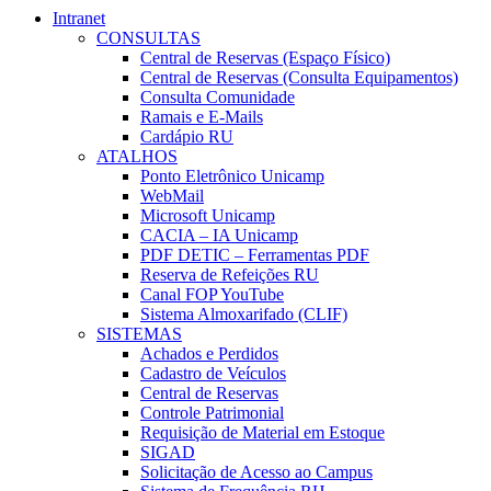
Intranet
CONSULTAS
Central de Reservas (Espaço Físico)
Central de Reservas (Consulta Equipamentos)
Consulta Comunidade
Ramais e E-Mails
Cardápio RU
ATALHOS
Ponto Eletrônico Unicamp
WebMail
Microsoft Unicamp
CACIA – IA Unicamp
PDF DETIC – Ferramentas PDF
Reserva de Refeições RU
Canal FOP YouTube
Sistema Almoxarifado (CLIF)
SISTEMAS
Achados e Perdidos
Cadastro de Veículos
Central de Reservas
Controle Patrimonial
Requisição de Material em Estoque
SIGAD
Solicitação de Acesso ao Campus