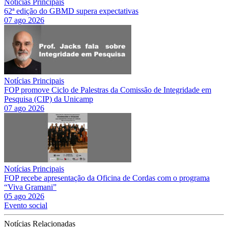
Notícias Principais
62ª edição do GBMD supera expectativas
07 ago 2026
Notícias Principais
FOP promove Ciclo de Palestras da Comissão de Integridade em
Pesquisa (CIP) da Unicamp
07 ago 2026
Notícias Principais
FOP recebe apresentação da Oficina de Cordas com o programa
“Viva Gramani”
05 ago 2026
Evento social
Notícias Relacionadas