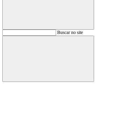
Buscar
Buscar no site
Buscar
Aumentar fonte
Diminuir fonte