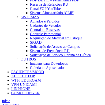
PDF DETIC – Ferramentas PDF
Reserva de Refeições RU
Canal FOP YouTube
Sistema Almoxarifado (CLIF)
SISTEMAS
Achados e Perdidos
Cadastro de Veículos
Central de Reservas
Controle Patrimonial
Requisição de Material em Estoque
SIGAD
Solicitação de Acesso ao Campus
Sistema de Frequência RH
Solicitação de Serviço Oficina da Clínica
OUTROS
Imagens para Downloads
Galeria de Aposentados
PACIENTES/SICOD
ACOLHE FOP
WI-FI EDUROAM
VPN UNICAMP
LINPHONE
COMO CHEGAR
Início