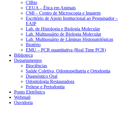
CIBio
CEUA – Ética em Animais
CMI – Centro de Microscopia e Imagem
Escritório de Apoio Institucional ao Pesquisador –
EAIP
Lab. de Histologia e Biologia Molecular
Lab. Multiusuário de Biologia Molecular
Lab. Multiusuário de Lâminas Histopatológicas
Biotério
EMU – PCR quantitativa (Real Time PCR)
Biblioteca
Departamentos
Biociências
Saúde Coletiva, Odontopediatria e Ortodontia
Diagnóstico Oral
Odontologia Restauradora
Prótese e Periodontia
Ponto Eletrônico
Webmail
Ouvidoria
Aumentar fonte