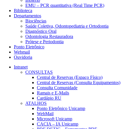
Biotério
EMU – PCR quantitativa (Real Time PCR)
Biblioteca
Departamentos
Biociências
Saúde Coletiva, Odontopediatria e Ortodontia
Diagnóstico Oral
Odontologia Restauradora
Prótese e Periodontia
Ponto Eletrônico
Webmail
Ouvidoria
Intranet
CONSULTAS
Central de Reservas (Espaço Físico)
Central de Reservas (Consulta Equipamentos)
Consulta Comunidade
Ramais e E-Mails
Cardápio RU
ATALHOS
Ponto Eletrônico Unicamp
WebMail
Microsoft Unicamp
CACIA – IA Unicamp