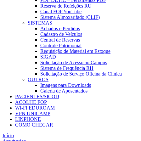
PDF DETIC – Ferramentas PDF
Reserva de Refeições RU
Canal FOP YouTube
Sistema Almoxarifado (CLIF)
SISTEMAS
Achados e Perdidos
Cadastro de Veículos
Central de Reservas
Controle Patrimonial
Requisição de Material em Estoque
SIGAD
Solicitação de Acesso ao Campus
Sistema de Frequência RH
Solicitação de Serviço Oficina da Clínica
OUTROS
Imagens para Downloads
Galeria de Aposentados
PACIENTES/SICOD
ACOLHE FOP
WI-FI EDUROAM
VPN UNICAMP
LINPHONE
COMO CHEGAR
Início