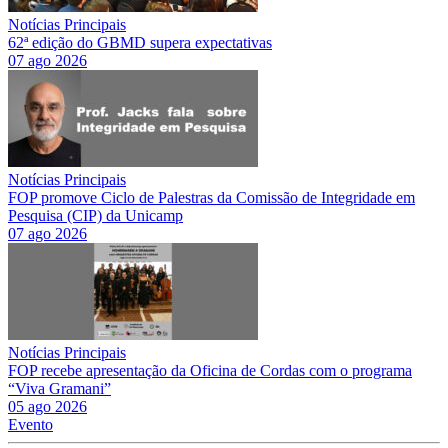
Notícias Principais
62ª edição do GBMD supera expectativas
07 ago 2026
Notícias Principais
FOP promove Ciclo de Palestras da Comissão de Integridade em
Pesquisa (CIP) da Unicamp
07 ago 2026
Notícias Principais
FOP recebe apresentação da Oficina de Cordas com o programa
“Viva Gramani”
05 ago 2026
Evento