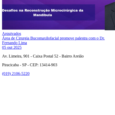
Arquivados
Área de Cirurgia Bucomaxilofacial promove palestra com o Dr.
Fernando Lima
05 out 2025
Av. Limeira, 901 - Caixa Postal 52 - Bairro Areião
Piracicaba - SP - CEP: 13414-903
(019) 2106-5220
Link para o Facebook