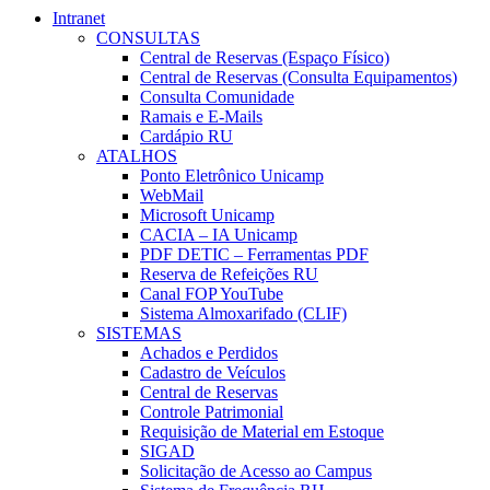
Intranet
CONSULTAS
Central de Reservas (Espaço Físico)
Central de Reservas (Consulta Equipamentos)
Consulta Comunidade
Ramais e E-Mails
Cardápio RU
ATALHOS
Ponto Eletrônico Unicamp
WebMail
Microsoft Unicamp
CACIA – IA Unicamp
PDF DETIC – Ferramentas PDF
Reserva de Refeições RU
Canal FOP YouTube
Sistema Almoxarifado (CLIF)
SISTEMAS
Achados e Perdidos
Cadastro de Veículos
Central de Reservas
Controle Patrimonial
Requisição de Material em Estoque
SIGAD
Solicitação de Acesso ao Campus