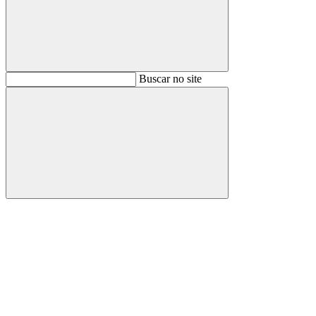
Buscar
Buscar no site
Buscar
Aumentar fonte
Diminuir fonte