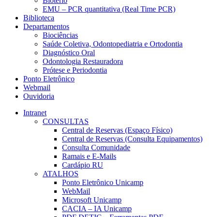
Biotério
EMU – PCR quantitativa (Real Time PCR)
Biblioteca
Departamentos
Biociências
Saúde Coletiva, Odontopediatria e Ortodontia
Diagnóstico Oral
Odontologia Restauradora
Prótese e Periodontia
Ponto Eletrônico
Webmail
Ouvidoria
Intranet
CONSULTAS
Central de Reservas (Espaço Físico)
Central de Reservas (Consulta Equipamentos)
Consulta Comunidade
Ramais e E-Mails
Cardápio RU
ATALHOS
Ponto Eletrônico Unicamp
WebMail
Microsoft Unicamp
CACIA – IA Unicamp