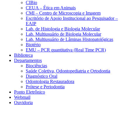
CIBio
CEUA – Ética em Animais
CMI – Centro de Microscopia e Imagem
Escritório de Apoio Institucional ao Pesquisador –
EAIP
Lab. de Histologia e Biologia Molecular
Lab. Multiusuário de Biologia Molecular
Lab. Multiusuário de Lâminas Histopatológicas
Biotério
EMU – PCR quantitativa (Real Time PCR)
Biblioteca
Departamentos
Biociências
Saúde Coletiva, Odontopediatria e Ortodontia
Diagnóstico Oral
Odontologia Restauradora
Prótese e Periodontia
Ponto Eletrônico
Webmail
Ouvidoria
Aumentar fonte