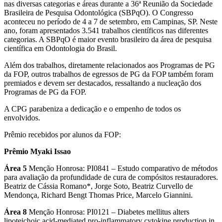
nas diversas categorias e áreas durante a 36ª Reunião da Sociedade
Brasileira de Pesquisa Odontológica (SBPqO). O Congresso
aconteceu no período de 4 a 7 de setembro, em Campinas, SP. Neste
ano, foram apresentados 3.541 trabalhos científicos nas diferentes
categorias. A SBPqO é maior evento brasileiro da área de pesquisa
científica em Odontologia do Brasil.
Além dos trabalhos, diretamente relacionados aos Programas de PG
da FOP, outros trabalhos de egressos de PG da FOP também foram
premiados e devem ser destacados, ressaltando a nucleação dos
Programas de PG da FOP.
A CPG parabeniza a dedicação e o empenho de todos os
envolvidos.
Prêmio recebidos por alunos da FOP:
Prêmio Myaki Issao
Área 5
Menção Honrosa: PI0841 – Estudo comparativo de métodos
para avaliação da profundidade de cura de compósitos restauradores.
Beatriz de Cássia Romano*, Jorge Soto, Beatriz Curvello de
Mendonça, Richard Bengt Thomas Price, Marcelo Giannini.
Área 8
Menção Honrosa: PI0121 – Diabetes mellitus alters
lipoteichoic acid-mediated pro-inflammatory cytokine production in