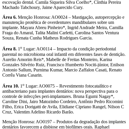
escovação dental. Camila Siqueira Silva Coelho*, Cínthia Pereira
Machado Tabchoury, Jaime Aparecido Cury.
Área 6.
Menção Honrosa: AO0024 – Mastigação, autopercepção e
manutenção protética de overdentures mandibulares sobre um
implante. Mayara Abreu Pinheiro*, Ingrid Andrade Meira, Camilla
Fraga do Amaral, Talita Malini Carletti, Carolina Santos Ventura
Souza, Renata Cunha Matheus Rodrigues Garcia.
o
Área 8.
1
Lugar: AO0114 – Impacto da condição periodontal
parental no microbioma oral infantil em diferentes fases de dentição.
Aurelio Amorim Reis*, Mabelle de Freitas Monteiro, Karina
Gonzales Silvério Ruiz, Francisco Humberto Nociti-júnior, Enilson
Antonio Sallum, Purnima Kumar, Marcio Zaffalon Casati, Renato
Corrêa Viana Casarin.
o
Área 10.
1
Lugar: AO0075 – Revestimento fotocatalítico e
antibacteriano para implantes dentários: nova perspectiva para o
controle de infecções peri-implantares. Bruna Egumi Nagay*,
Caroline Dini, Jairo Matozinho Cordeiro, Antônio Pedro Ricomini
Filho, Erica Dorigatti de Avila, Elidiane Cipriano Rangel, Nilson C
Cruz, Valentim Adelino Ricardo Barão.
Menção Honrosa: AO0197 – Produtos da degradação dos implantes
dentários favorecem a disbiose em biofilmes orais. Raphael