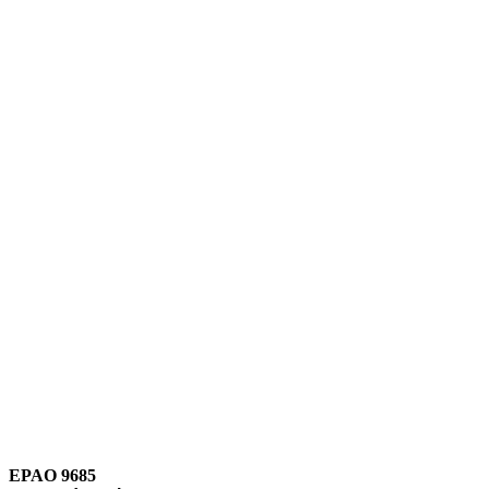
Link para o Instagram
Link para o Youtube
EPAO 9685