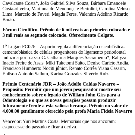
Cavalcante Costa*, João Gabriel Silva Souza, Bárbara Emanoele
Costa-oliveira, Martinna de Mendonça e Bertolini, Carolina Veloso
Lima, Marcelo de Faveri, Magda Feres, Valentim Adelino Ricardo
Barão.
Fórum Científico. Prêmio de 6 mil reais ao primeiro colocado e
3 mil reais ao segundo colocado. Oferecimento Colgate.
o
1
Lugar: FC026 – Asporin regula a diferenciação osteoblástica-
cementoblástica de células progenitoras do ligamento periodontal
induzida por 5-aza-dC. Catharina Marques Sacramento*, Rahyza
Inacio Freire de Assis, Miki Taketomi Saito, Denise Carleto Andia,
Francisco Humberto Nociti-júnior, Renato Corrêa Viana Casarin,
Enilson Antonio Sallum, Karina Gonzales Silvério Ruiz.
Prêmio Centenário JDR – João Adolfo Caldas Navarro –
Propósito: Permitir que um jovem pesquisador mostre seu
conhecimento sobre o legado de William John Gies para a
Odontologia e o que as novas gerações possam produzir
futuramente frente a esta valiosa herança. Prêmio no valor de
4.000,00 gentilmente oferecido pela profa Maria Fidela Navarro
Vencedor: Yuri Martins Costa. Memoriais que nos ancoram:
esquecer-se do passado é ficar à deriva.