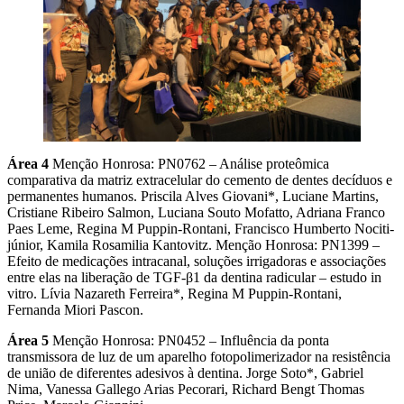
Área 4
Menção Honrosa: PN0762 – Análise proteômica
comparativa da matriz extracelular do cemento de dentes decíduos e
permanentes humanos. Priscila Alves Giovani*, Luciane Martins,
Cristiane Ribeiro Salmon, Luciana Souto Mofatto, Adriana Franco
Paes Leme, Regina M Puppin-Rontani, Francisco Humberto Nociti-
júnior, Kamila Rosamilia Kantovitz. Menção Honrosa: PN1399 –
Efeito de medicações intracanal, soluções irrigadoras e associações
entre elas na liberação de TGF-β1 da dentina radicular – estudo in
vitro. Lívia Nazareth Ferreira*, Regina M Puppin-Rontani,
Fernanda Miori Pascon.
Área 5
Menção Honrosa: PN0452 – Influência da ponta
transmissora de luz de um aparelho fotopolimerizador na resistência
de união de diferentes adesivos à dentina. Jorge Soto*, Gabriel
Nima, Vanessa Gallego Arias Pecorari, Richard Bengt Thomas