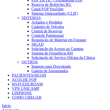
PDF DETIC – Ferramentas PDF
Reserva de Refeições RU
Canal FOP YouTube
Sistema Almoxarifado (CLIF)
SISTEMAS
Achados e Perdidos
Cadastro de Veículos
Central de Reservas
Controle Patrimonial
Requisição de Material em Estoque
SIGAD
Solicitação de Acesso ao Campus
Sistema de Frequência RH
Solicitação de Serviço Oficina da Clínica
OUTROS
Imagens para Downloads
Galeria de Aposentados
PACIENTES/SICOD
ACOLHE FOP
WI-FI EDUROAM
VPN UNICAMP
LINPHONE
COMO CHEGAR
Início