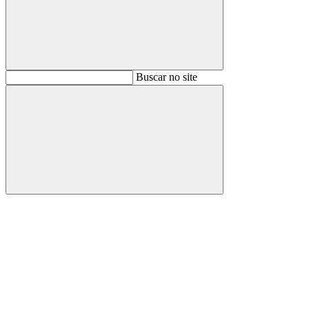
Buscar
Buscar no site
Buscar
Aumentar fonte
Diminuir fonte