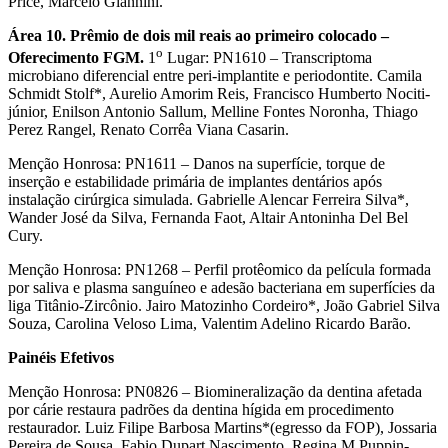
Price, Marcelo Giannini.
Área 10. Prêmio de dois mil reais ao primeiro colocado –
o
Oferecimento FGM.
1
Lugar: PN1610 – Transcriptoma
microbiano diferencial entre peri-implantite e periodontite. Camila
Schmidt Stolf*, Aurelio Amorim Reis, Francisco Humberto Nociti-
júnior, Enilson Antonio Sallum, Melline Fontes Noronha, Thiago
Perez Rangel, Renato Corrêa Viana Casarin.
Menção Honrosa: PN1611 – Danos na superfície, torque de
inserção e estabilidade primária de implantes dentários após
instalação cirúrgica simulada. Gabrielle Alencar Ferreira Silva*,
Wander José da Silva, Fernanda Faot, Altair Antoninha Del Bel
Cury.
Menção Honrosa: PN1268 – Perfil protêomico da película formada
por saliva e plasma sanguíneo e adesão bacteriana em superfícies da
liga Titânio-Zircônio. Jairo Matozinho Cordeiro*, João Gabriel Silva
Souza, Carolina Veloso Lima, Valentim Adelino Ricardo Barão.
Painéis Efetivos
Menção Honrosa: PN0826 – Biomineralização da dentina afetada
por cárie restaura padrões da dentina hígida em procedimento
restaurador. Luiz Filipe Barbosa Martins*(egresso da FOP), Jossaria
Pereira de Sousa, Fabio Dupart Nascimento, Regina M Puppin-