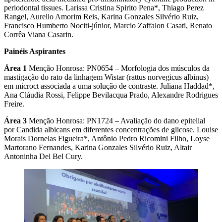
periodontal tissues. Larissa Cristina Spirito Pena*, Thiago Perez
Rangel, Aurelio Amorim Reis, Karina Gonzales Silvério Ruiz,
Francisco Humberto Nociti-júnior, Marcio Zaffalon Casati, Renato
Corrêa Viana Casarin.
Painéis Aspirantes
Área 1
Menção Honrosa: PN0654 – Morfologia dos músculos da
mastigação do rato da linhagem Wistar (rattus norvegicus albinus)
em microct associada a uma solução de contraste. Juliana Haddad*,
Ana Cláudia Rossi, Felippe Bevilacqua Prado, Alexandre Rodrigues
Freire.
Área 3
Menção Honrosa: PN1724 – Avaliação do dano epitelial
por Candida albicans em diferentes concentrações de glicose. Louise
Morais Dornelas Figueira*, Antônio Pedro Ricomini Filho, Loyse
Martorano Fernandes, Karina Gonzales Silvério Ruiz, Altair
Antoninha Del Bel Cury.