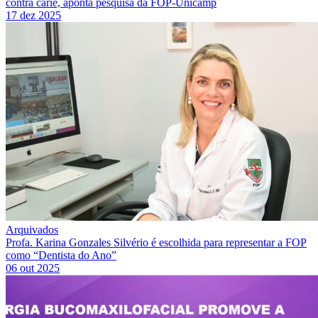
contra cárie, aponta pesquisa da FOP-Unicamp
17 dez 2025
Arquivados
Profa. Karina Gonzales Silvério é escolhida para representar a FOP
como “Dentista do Ano”
06 out 2025