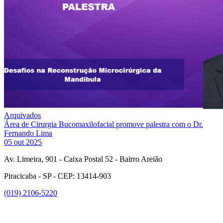
Arquivados
Área de Cirurgia Bucomaxilofacial promove palestra com o Dr.
Fernando Lima
05 out 2025
Av. Limeira, 901 - Caixa Postal 52 - Bairro Areião
Piracicaba - SP - CEP: 13414-903
(019) 2106-5220
Link para o Facebook