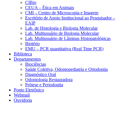
CIBio
CEUA – Ética em Animais
CMI – Centro de Microscopia e Imagem
Escritório de Apoio Institucional ao Pesquisador –
EAIP
Lab. de Histologia e Biologia Molecular
Lab. Multiusuário de Biologia Molecular
Lab. Multiusuário de Lâminas Histopatológicas
Biotério
EMU – PCR quantitativa (Real Time PCR)
Biblioteca
Departamentos
Biociências
Saúde Coletiva, Odontopediatria e Ortodontia
Diagnóstico Oral
Odontologia Restauradora
Prótese e Periodontia
Ponto Eletrônico
Webmail
Ouvidoria
Aumentar fonte