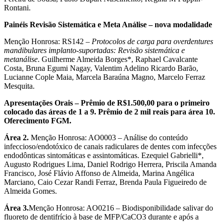
Rontani.
Painéis Revisão Sistemática e Meta Análise – nova modalidade
Menção Honrosa: RS142 –
Protocolos de carga para overdentures
mandibulares implanto-suportadas: Revisão sistemática e
metanálise
. Guilherme Almeida Borges*, Raphael Cavalcante
Costa, Bruna Egumi Nagay, Valentim Adelino Ricardo Barão,
Lucianne Cople Maia, Marcela Baraúna Magno, Marcelo Ferraz
Mesquita.
Apresentações Orais – Prêmio de R$1.500,00 para o primeiro
colocado das áreas de 1 a 9. Prêmio de 2 mil reais para área 10.
Oferecimento FGM.
Área 2.
Menção Honrosa: AO0003 – Análise do conteúdo
infeccioso/endotóxico de canais radiculares de dentes com infecções
endodônticas sintomáticas e assintomáticas. Ezequiel Gabrielli*,
Augusto Rodrigues Lima, Daniel Rodrigo Herrera, Priscila Amanda
Francisco, José Flávio Affonso de Almeida, Marina Angélica
Marciano, Caio Cezar Randi Ferraz, Brenda Paula Figueiredo de
Almeida Gomes.
Área 3.
Menção Honrosa: AO0216 – Biodisponibilidade salivar do
fluoreto de dentifrício à base de MFP/CaCO3 durante e após a