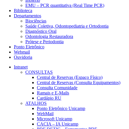
Biotério
EMU – PCR quantitativa (Real Time PCR)
Biblioteca
Departamentos
Biociências
Saúde Coletiva, Odontopediatria e Ortodontia
Diagnóstico Oral
Odontologia Restauradora
Prótese e Periodontia
Ponto Eletrônico
Webmail
Ouvidoria
Intranet
CONSULTAS
Central de Reservas (Espaço Físico)
Central de Reservas (Consulta Equipamentos)
Consulta Comunidade
Ramais e E-Mails
Cardápio RU
ATALHOS
Ponto Eletrônico Unicamp
WebMail
Microsoft Unicamp
CACIA – IA Unicamp