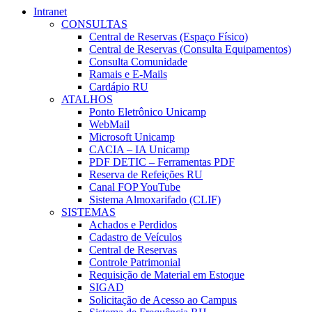
Intranet
CONSULTAS
Central de Reservas (Espaço Físico)
Central de Reservas (Consulta Equipamentos)
Consulta Comunidade
Ramais e E-Mails
Cardápio RU
ATALHOS
Ponto Eletrônico Unicamp
WebMail
Microsoft Unicamp
CACIA – IA Unicamp
PDF DETIC – Ferramentas PDF
Reserva de Refeições RU
Canal FOP YouTube
Sistema Almoxarifado (CLIF)
SISTEMAS
Achados e Perdidos
Cadastro de Veículos
Central de Reservas
Controle Patrimonial
Requisição de Material em Estoque
SIGAD
Solicitação de Acesso ao Campus