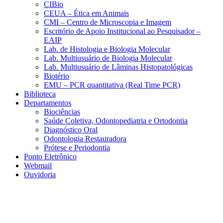
CIBio
CEUA – Ética em Animais
CMI – Centro de Microscopia e Imagem
Escritório de Apoio Institucional ao Pesquisador –
EAIP
Lab. de Histologia e Biologia Molecular
Lab. Multiusuário de Biologia Molecular
Lab. Multiusuário de Lâminas Histopatológicas
Biotério
EMU – PCR quantitativa (Real Time PCR)
Biblioteca
Departamentos
Biociências
Saúde Coletiva, Odontopediatria e Ortodontia
Diagnóstico Oral
Odontologia Restauradora
Prótese e Periodontia
Ponto Eletrônico
Webmail
Ouvidoria
Aumentar fonte