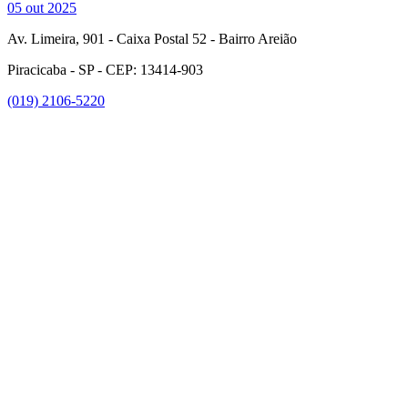
05 out 2025
Av. Limeira, 901 - Caixa Postal 52 - Bairro Areião
Piracicaba - SP - CEP: 13414-903
(019) 2106-5220
Link para o Facebook
Link para o Instagram
Link para o Youtube