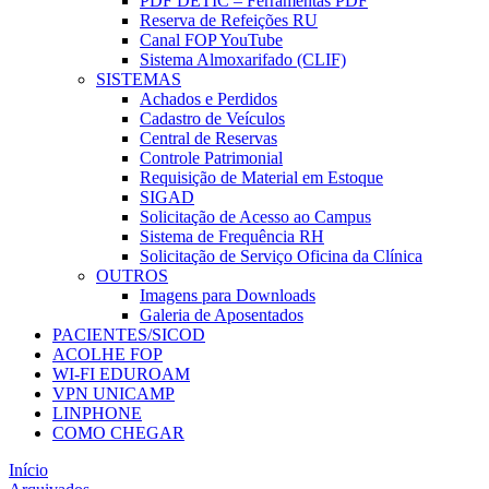
PDF DETIC – Ferramentas PDF
Reserva de Refeições RU
Canal FOP YouTube
Sistema Almoxarifado (CLIF)
SISTEMAS
Achados e Perdidos
Cadastro de Veículos
Central de Reservas
Controle Patrimonial
Requisição de Material em Estoque
SIGAD
Solicitação de Acesso ao Campus
Sistema de Frequência RH
Solicitação de Serviço Oficina da Clínica
OUTROS
Imagens para Downloads
Galeria de Aposentados
PACIENTES/SICOD
ACOLHE FOP
WI-FI EDUROAM
VPN UNICAMP
LINPHONE
COMO CHEGAR
Início