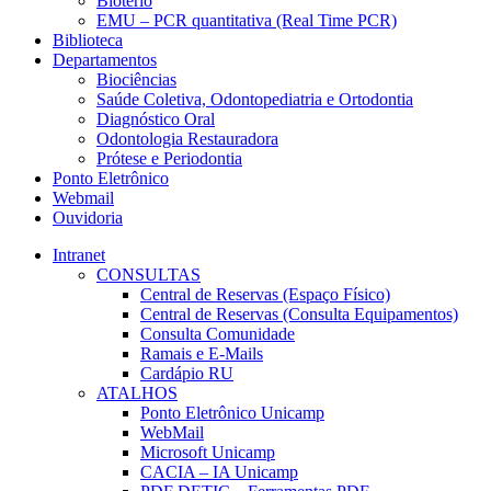
Biotério
EMU – PCR quantitativa (Real Time PCR)
Biblioteca
Departamentos
Biociências
Saúde Coletiva, Odontopediatria e Ortodontia
Diagnóstico Oral
Odontologia Restauradora
Prótese e Periodontia
Ponto Eletrônico
Webmail
Ouvidoria
Intranet
CONSULTAS
Central de Reservas (Espaço Físico)
Central de Reservas (Consulta Equipamentos)
Consulta Comunidade
Ramais e E-Mails
Cardápio RU
ATALHOS
Ponto Eletrônico Unicamp
WebMail
Microsoft Unicamp
CACIA – IA Unicamp