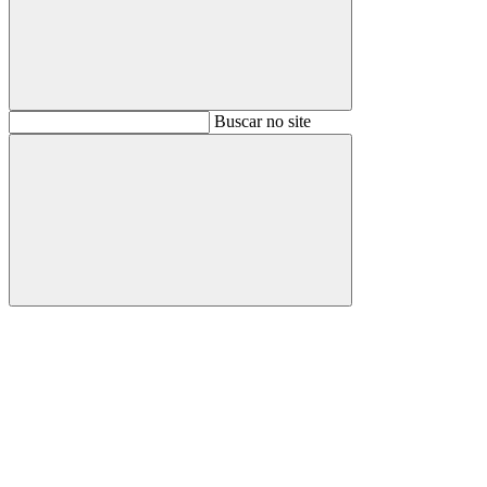
Buscar
Buscar no site
Buscar
Aumentar fonte
Diminuir fonte