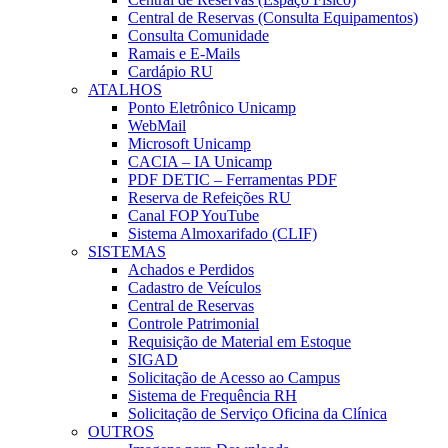
Central de Reservas (Consulta Equipamentos)
Consulta Comunidade
Ramais e E-Mails
Cardápio RU
ATALHOS
Ponto Eletrônico Unicamp
WebMail
Microsoft Unicamp
CACIA – IA Unicamp
PDF DETIC – Ferramentas PDF
Reserva de Refeições RU
Canal FOP YouTube
Sistema Almoxarifado (CLIF)
SISTEMAS
Achados e Perdidos
Cadastro de Veículos
Central de Reservas
Controle Patrimonial
Requisição de Material em Estoque
SIGAD
Solicitação de Acesso ao Campus
Sistema de Frequência RH
Solicitação de Serviço Oficina da Clínica
OUTROS