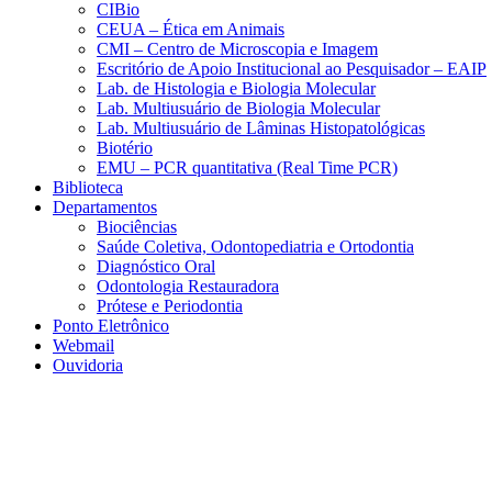
CIBio
CEUA – Ética em Animais
CMI – Centro de Microscopia e Imagem
Escritório de Apoio Institucional ao Pesquisador – EAIP
Lab. de Histologia e Biologia Molecular
Lab. Multiusuário de Biologia Molecular
Lab. Multiusuário de Lâminas Histopatológicas
Biotério
EMU – PCR quantitativa (Real Time PCR)
Biblioteca
Departamentos
Biociências
Saúde Coletiva, Odontopediatria e Ortodontia
Diagnóstico Oral
Odontologia Restauradora
Prótese e Periodontia
Ponto Eletrônico
Webmail
Ouvidoria
Aumentar fonte