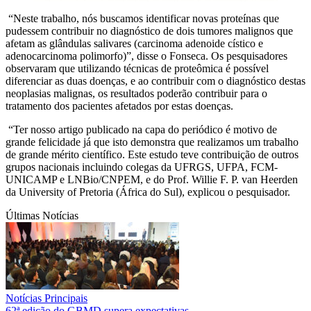
“Neste trabalho, nós buscamos identificar novas proteínas que
pudessem contribuir no diagnóstico de dois tumores malignos que
afetam as glândulas salivares (carcinoma adenoide cístico e
adenocarcinoma polimorfo)”, disse o Fonseca. Os pesquisadores
observaram que utilizando técnicas de proteômica é possível
diferenciar as duas doenças, e ao contribuir com o diagnóstico destas
neoplasias malignas, os resultados poderão contribuir para o
tratamento dos pacientes afetados por estas doenças.
“Ter nosso artigo publicado na capa do periódico é motivo de
grande felicidade já que isto demonstra que realizamos um trabalho
de grande mérito científico. Este estudo teve contribuição de outros
grupos nacionais incluindo colegas da UFRGS, UFPA, FCM-
UNICAMP e LNBio/CNPEM, e do Prof. Willie F. P. van Heerden
da University of Pretoria (África do Sul), explicou o pesquisador.
Últimas Notícias
Notícias Principais
62ª edição do GBMD supera expectativas