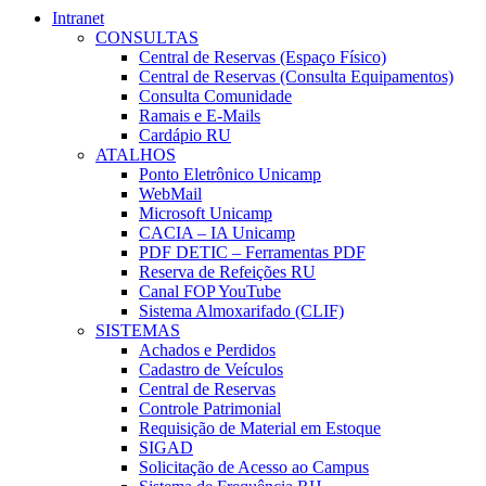
Intranet
CONSULTAS
Central de Reservas (Espaço Físico)
Central de Reservas (Consulta Equipamentos)
Consulta Comunidade
Ramais e E-Mails
Cardápio RU
ATALHOS
Ponto Eletrônico Unicamp
WebMail
Microsoft Unicamp
CACIA – IA Unicamp
PDF DETIC – Ferramentas PDF
Reserva de Refeições RU
Canal FOP YouTube
Sistema Almoxarifado (CLIF)
SISTEMAS
Achados e Perdidos
Cadastro de Veículos
Central de Reservas
Controle Patrimonial
Requisição de Material em Estoque
SIGAD
Solicitação de Acesso ao Campus