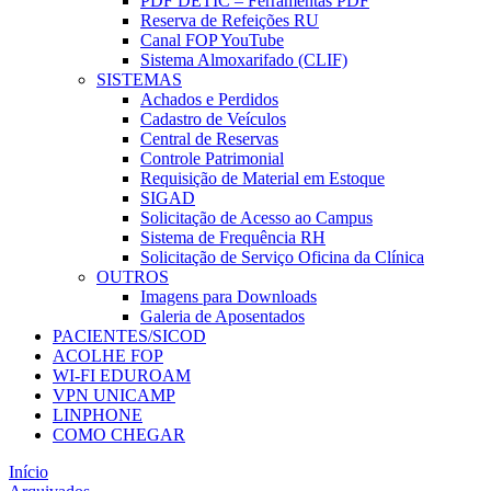
PDF DETIC – Ferramentas PDF
Reserva de Refeições RU
Canal FOP YouTube
Sistema Almoxarifado (CLIF)
SISTEMAS
Achados e Perdidos
Cadastro de Veículos
Central de Reservas
Controle Patrimonial
Requisição de Material em Estoque
SIGAD
Solicitação de Acesso ao Campus
Sistema de Frequência RH
Solicitação de Serviço Oficina da Clínica
OUTROS
Imagens para Downloads
Galeria de Aposentados
PACIENTES/SICOD
ACOLHE FOP
WI-FI EDUROAM
VPN UNICAMP
LINPHONE
COMO CHEGAR
Início