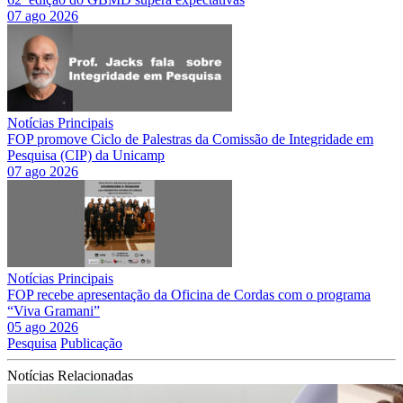
07 ago 2026
Notícias Principais
FOP promove Ciclo de Palestras da Comissão de Integridade em
Pesquisa (CIP) da Unicamp
07 ago 2026
Notícias Principais
FOP recebe apresentação da Oficina de Cordas com o programa
“Viva Gramani”
05 ago 2026
Pesquisa
Publicação
Notícias Relacionadas