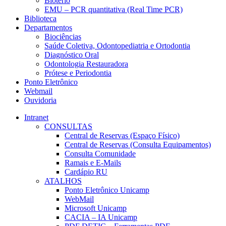
Biotério
EMU – PCR quantitativa (Real Time PCR)
Biblioteca
Departamentos
Biociências
Saúde Coletiva, Odontopediatria e Ortodontia
Diagnóstico Oral
Odontologia Restauradora
Prótese e Periodontia
Ponto Eletrônico
Webmail
Ouvidoria
Intranet
CONSULTAS
Central de Reservas (Espaço Físico)
Central de Reservas (Consulta Equipamentos)
Consulta Comunidade
Ramais e E-Mails
Cardápio RU
ATALHOS
Ponto Eletrônico Unicamp
WebMail
Microsoft Unicamp
CACIA – IA Unicamp