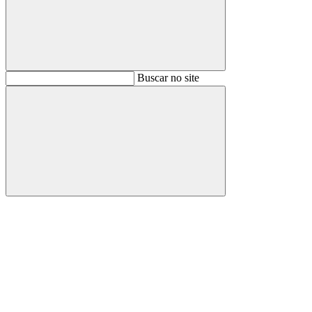
Buscar
Buscar no site
Buscar
Aumentar fonte
Diminuir fonte