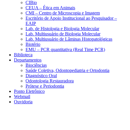
CIBio
CEUA – Ética em Animais
CMI – Centro de Microscopia e Imagem
Escritório de Apoio Institucional ao Pesquisador –
EAIP
Lab. de Histologia e Biologia Molecular
Lab. Multiusuário de Biologia Molecular
Lab. Multiusuário de Lâminas Histopatológicas
Biotério
EMU – PCR quantitativa (Real Time PCR)
Biblioteca
Departamentos
Biociências
Saúde Coletiva, Odontopediatria e Ortodontia
Diagnóstico Oral
Odontologia Restauradora
Prótese e Periodontia
Ponto Eletrônico
Webmail
Ouvidoria
Aumentar fonte