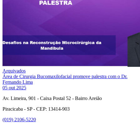
Arquivados
Área de Cirurgia Bucomaxilofacial promove palestra com o Dr.
Fernando Lima
05 out 2025
Av. Limeira, 901 - Caixa Postal 52 - Bairro Areião
Piracicaba - SP - CEP: 13414-903
(019) 2106-5220
Link para o Facebook