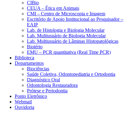
CIBio
CEUA – Ética em Animais
CMI – Centro de Microscopia e Imagem
Escritório de Apoio Institucional ao Pesquisador –
EAIP
Lab. de Histologia e Biologia Molecular
Lab. Multiusuário de Biologia Molecular
Lab. Multiusuário de Lâminas Histopatológicas
Biotério
EMU – PCR quantitativa (Real Time PCR)
Biblioteca
Departamentos
Biociências
Saúde Coletiva, Odontopediatria e Ortodontia
Diagnóstico Oral
Odontologia Restauradora
Prótese e Periodontia
Ponto Eletrônico
Webmail
Ouvidoria
Aumentar fonte