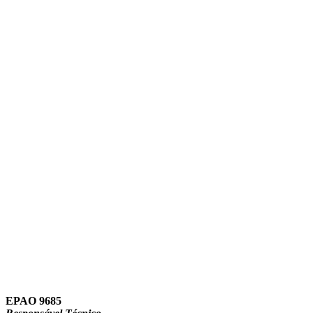
Link para o Instagram
Link para o Youtube
EPAO 9685