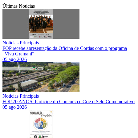
Últimas Notícias
Notícias Principais
FOP recebe apresentação da Oficina de Cordas com o programa
“Viva Gramani”
05 ago 2026
Notícias Principais
FOP 70 ANOS: Participe do Concurso e Crie o Selo Comemorativo
05 ago 2026