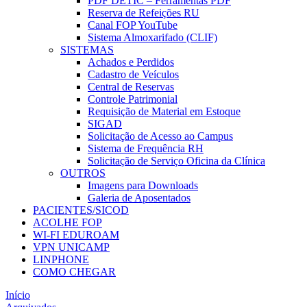
PDF DETIC – Ferramentas PDF
Reserva de Refeições RU
Canal FOP YouTube
Sistema Almoxarifado (CLIF)
SISTEMAS
Achados e Perdidos
Cadastro de Veículos
Central de Reservas
Controle Patrimonial
Requisição de Material em Estoque
SIGAD
Solicitação de Acesso ao Campus
Sistema de Frequência RH
Solicitação de Serviço Oficina da Clínica
OUTROS
Imagens para Downloads
Galeria de Aposentados
PACIENTES/SICOD
ACOLHE FOP
WI-FI EDUROAM
VPN UNICAMP
LINPHONE
COMO CHEGAR
Início