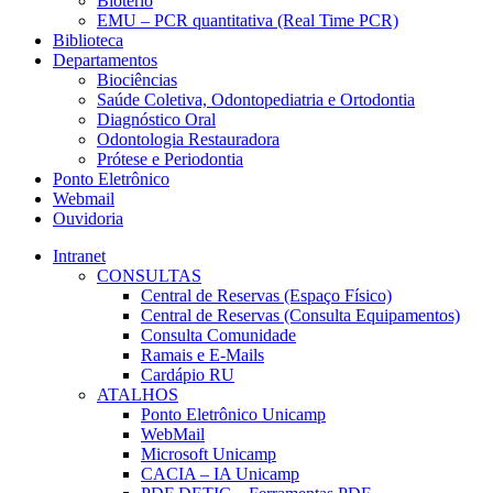
Biotério
EMU – PCR quantitativa (Real Time PCR)
Biblioteca
Departamentos
Biociências
Saúde Coletiva, Odontopediatria e Ortodontia
Diagnóstico Oral
Odontologia Restauradora
Prótese e Periodontia
Ponto Eletrônico
Webmail
Ouvidoria
Intranet
CONSULTAS
Central de Reservas (Espaço Físico)
Central de Reservas (Consulta Equipamentos)
Consulta Comunidade
Ramais e E-Mails
Cardápio RU
ATALHOS
Ponto Eletrônico Unicamp
WebMail
Microsoft Unicamp
CACIA – IA Unicamp