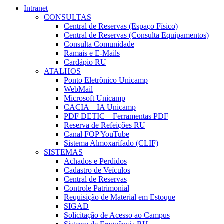
Intranet
CONSULTAS
Central de Reservas (Espaço Físico)
Central de Reservas (Consulta Equipamentos)
Consulta Comunidade
Ramais e E-Mails
Cardápio RU
ATALHOS
Ponto Eletrônico Unicamp
WebMail
Microsoft Unicamp
CACIA – IA Unicamp
PDF DETIC – Ferramentas PDF
Reserva de Refeições RU
Canal FOP YouTube
Sistema Almoxarifado (CLIF)
SISTEMAS
Achados e Perdidos
Cadastro de Veículos
Central de Reservas
Controle Patrimonial
Requisição de Material em Estoque
SIGAD
Solicitação de Acesso ao Campus