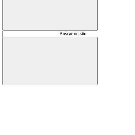
Buscar
Buscar no site
Buscar
Aumentar fonte
Diminuir fonte