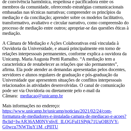
de convivência harmônica, respeitosa e pacificadora entre os
membros da comunidade, oferecendo estratégias comunicacionais
embasadas nas técnicas narrativas; compreender os princípios da
mediação e da conciliação; aprender sobre os modelos facilitativo,
transformativo, avaliativo e circular narrativo, como compreensão do
processo de mediação entre outros; apropriar-se das questões éticas à
mediação.
A Câmara de Mediação e Ações Colaborativas está vinculada à
Ouvidoria da Universidade, e atuará principalmente em torno de
relações interpessoais permanentes, conforme explica a ouvidora da
Unicamp, Maria Augusta Pretti Ramalho. “A mediação tem a
característica de restabelecer as relações que são permanentes”,
afirma. Ela pode atender as demandas apresentadas pelos docentes,
servidores e alunos regulares de graduação e pós-graduação da
Universidade que apresentem situações de conflitos interpessoais
relacionados às atividades desenvolvidas. O canal de comunicação
pode ser via Ouvidoria ou diretamente pelo e-mail da
Câmara:
mediacao@unicamp.br
Mais informações no endereço:
https://www.unicamp.br/unicamp/noticias/2021/02/24/com-
formatura-de-mediadores-e-instalada-camara-de-mediacao-e-acoes?
fbclid=IwAR36AM0NVs6vE_ILOGFuI1SPtjk71UuOI83VY-
G0wcu7NWTiuY1M_cPllTU