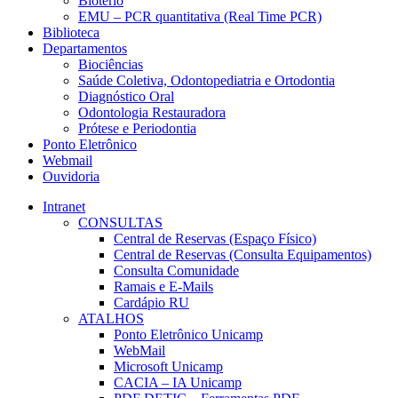
Biotério
EMU – PCR quantitativa (Real Time PCR)
Biblioteca
Departamentos
Biociências
Saúde Coletiva, Odontopediatria e Ortodontia
Diagnóstico Oral
Odontologia Restauradora
Prótese e Periodontia
Ponto Eletrônico
Webmail
Ouvidoria
Intranet
CONSULTAS
Central de Reservas (Espaço Físico)
Central de Reservas (Consulta Equipamentos)
Consulta Comunidade
Ramais e E-Mails
Cardápio RU
ATALHOS
Ponto Eletrônico Unicamp
WebMail
Microsoft Unicamp
CACIA – IA Unicamp