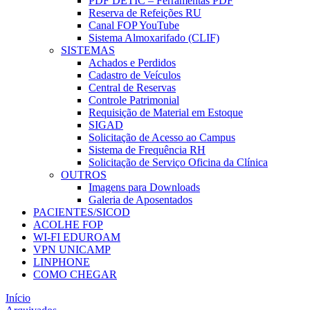
PDF DETIC – Ferramentas PDF
Reserva de Refeições RU
Canal FOP YouTube
Sistema Almoxarifado (CLIF)
SISTEMAS
Achados e Perdidos
Cadastro de Veículos
Central de Reservas
Controle Patrimonial
Requisição de Material em Estoque
SIGAD
Solicitação de Acesso ao Campus
Sistema de Frequência RH
Solicitação de Serviço Oficina da Clínica
OUTROS
Imagens para Downloads
Galeria de Aposentados
PACIENTES/SICOD
ACOLHE FOP
WI-FI EDUROAM
VPN UNICAMP
LINPHONE
COMO CHEGAR
Início