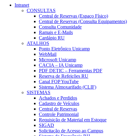
Intranet
CONSULTAS
Central de Reservas (Espaço Físico)
Central de Reservas (Consulta Equipamentos)
Consulta Comunidade
Ramais e E-Mails
Cardápio RU
ATALHOS
Ponto Eletrônico Unicamp
WebMail
Microsoft Unicamp
CACIA – IA Unicamp
PDF DETIC – Ferramentas PDF
Reserva de Refeições RU
Canal FOP YouTube
Sistema Almoxarifado (CLIF)
SISTEMAS
Achados e Perdidos
Cadastro de Veículos
Central de Reservas
Controle Patrimonial
Requisição de Material em Estoque
SIGAD
Solicitação de Acesso ao Campus