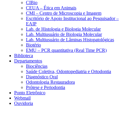
CIBio
CEUA – Ética em Animais
CMI – Centro de Microscopia e Imagem
Escritório de Apoio Institucional ao Pesquisador –
EAIP
Lab. de Histologia e Biologia Molecular
Lab. Multiusuário de Biologia Molecular
Lab. Multiusuário de Lâminas Histopatológicas
Biotério
EMU – PCR quantitativa (Real Time PCR)
Biblioteca
Departamentos
Biociências
Saúde Coletiva, Odontopediatria e Ortodontia
Diagnóstico Oral
Odontologia Restauradora
Prótese e Periodontia
Ponto Eletrônico
Webmail
Ouvidoria
Aumentar fonte