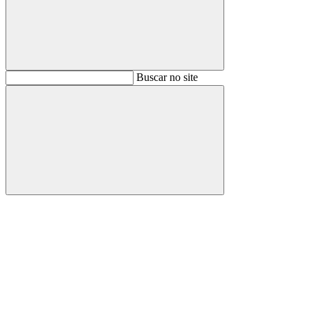
Buscar
Buscar no site
Buscar
Aumentar fonte
Diminuir fonte