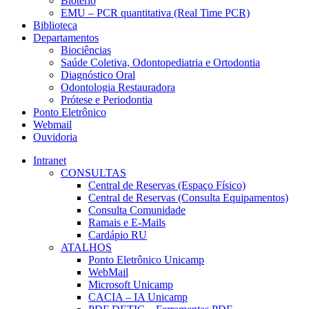
Biotério
EMU – PCR quantitativa (Real Time PCR)
Biblioteca
Departamentos
Biociências
Saúde Coletiva, Odontopediatria e Ortodontia
Diagnóstico Oral
Odontologia Restauradora
Prótese e Periodontia
Ponto Eletrônico
Webmail
Ouvidoria
Intranet
CONSULTAS
Central de Reservas (Espaço Físico)
Central de Reservas (Consulta Equipamentos)
Consulta Comunidade
Ramais e E-Mails
Cardápio RU
ATALHOS
Ponto Eletrônico Unicamp
WebMail
Microsoft Unicamp
CACIA – IA Unicamp