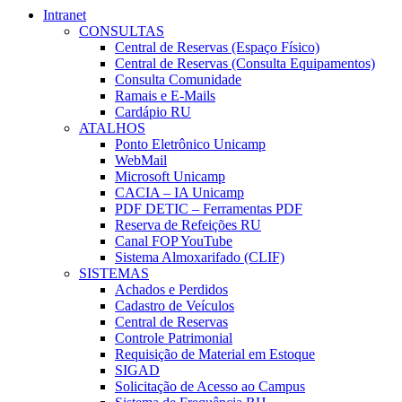
Intranet
CONSULTAS
Central de Reservas (Espaço Físico)
Central de Reservas (Consulta Equipamentos)
Consulta Comunidade
Ramais e E-Mails
Cardápio RU
ATALHOS
Ponto Eletrônico Unicamp
WebMail
Microsoft Unicamp
CACIA – IA Unicamp
PDF DETIC – Ferramentas PDF
Reserva de Refeições RU
Canal FOP YouTube
Sistema Almoxarifado (CLIF)
SISTEMAS
Achados e Perdidos
Cadastro de Veículos
Central de Reservas
Controle Patrimonial
Requisição de Material em Estoque
SIGAD
Solicitação de Acesso ao Campus