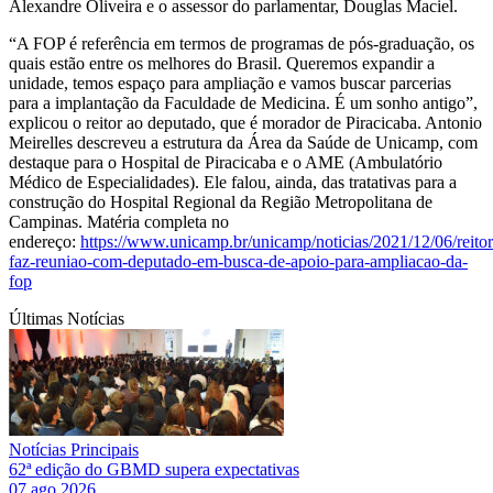
Alexandre Oliveira e o assessor do parlamentar, Douglas Maciel.
“A FOP é referência em termos de programas de pós-graduação, os
quais estão entre os melhores do Brasil. Queremos expandir a
unidade, temos espaço para ampliação e vamos buscar parcerias
para a implantação da Faculdade de Medicina. É um sonho antigo”,
explicou o reitor ao deputado, que é morador de Piracicaba. Antonio
Meirelles descreveu a estrutura da Área da Saúde de Unicamp, com
destaque para o Hospital de Piracicaba e o AME (Ambulatório
Médico de Especialidades). Ele falou, ainda, das tratativas para a
construção do Hospital Regional da Região Metropolitana de
Campinas. Matéria completa no
endereço:
https://www.unicamp.br/unicamp/noticias/2021/12/06/reitor
faz-reuniao-com-deputado-em-busca-de-apoio-para-ampliacao-da-
fop
Últimas Notícias
Notícias Principais
62ª edição do GBMD supera expectativas
07 ago 2026