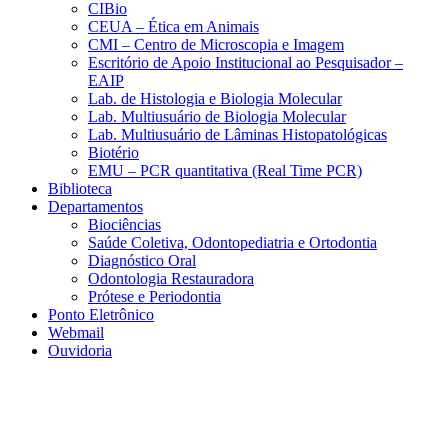
CIBio
CEUA – Ética em Animais
CMI – Centro de Microscopia e Imagem
Escritório de Apoio Institucional ao Pesquisador –
EAIP
Lab. de Histologia e Biologia Molecular
Lab. Multiusuário de Biologia Molecular
Lab. Multiusuário de Lâminas Histopatológicas
Biotério
EMU – PCR quantitativa (Real Time PCR)
Biblioteca
Departamentos
Biociências
Saúde Coletiva, Odontopediatria e Ortodontia
Diagnóstico Oral
Odontologia Restauradora
Prótese e Periodontia
Ponto Eletrônico
Webmail
Ouvidoria
Aumentar fonte