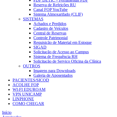
PDF DETIC – Ferramentas PDF
Reserva de Refeições RU
Canal FOP YouTube
Sistema Almoxarifado (CLIF)
SISTEMAS
Achados e Perdidos
Cadastro de Veículos
Central de Reservas
Controle Patrimonial
Requisição de Material em Estoque
SIGAD
Solicitação de Acesso ao Campus
Sistema de Frequência RH
Solicitação de Serviço Oficina da Clínica
OUTROS
Imagens para Downloads
Galeria de Aposentados
PACIENTES/SICOD
ACOLHE FOP
WI-FI EDUROAM
VPN UNICAMP
LINPHONE
COMO CHEGAR
Início