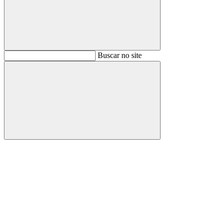
Buscar
Buscar no site
Buscar
Aumentar fonte
Diminuir fonte