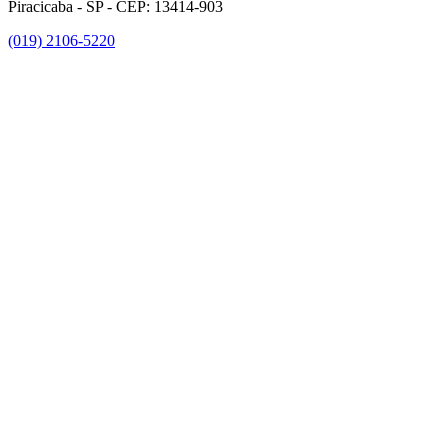
Piracicaba - SP - CEP: 13414-903
(019) 2106-5220
Link para o Facebook
Link para o Instagram
Link para o Youtube