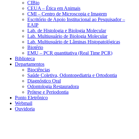
CIBio
CEUA – Ética em Animais
CMI – Centro de Microscopia e Imagem
Escritório de Apoio Institucional ao Pesquisador –
EAIP
Lab. de Histologia e Biologia Molecular
Lab. Multiusuário de Biologia Molecular
Lab. Multiusuário de Lâminas Histopatológicas
Biotério
EMU – PCR quantitativa (Real Time PCR)
Biblioteca
Departamentos
Biociências
Saúde Coletiva, Odontopediatria e Ortodontia
Diagnóstico Oral
Odontologia Restauradora
Prótese e Periodontia
Ponto Eletrônico
Webmail
Ouvidoria
Aumentar fonte