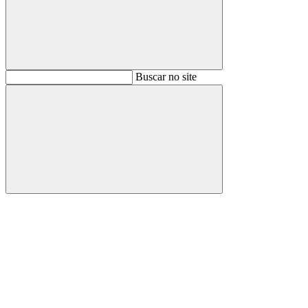
Buscar
Buscar no site
Buscar
Aumentar fonte
Diminuir fonte