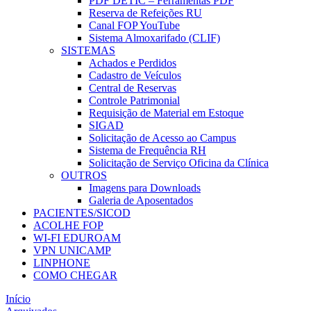
PDF DETIC – Ferramentas PDF
Reserva de Refeições RU
Canal FOP YouTube
Sistema Almoxarifado (CLIF)
SISTEMAS
Achados e Perdidos
Cadastro de Veículos
Central de Reservas
Controle Patrimonial
Requisição de Material em Estoque
SIGAD
Solicitação de Acesso ao Campus
Sistema de Frequência RH
Solicitação de Serviço Oficina da Clínica
OUTROS
Imagens para Downloads
Galeria de Aposentados
PACIENTES/SICOD
ACOLHE FOP
WI-FI EDUROAM
VPN UNICAMP
LINPHONE
COMO CHEGAR
Início