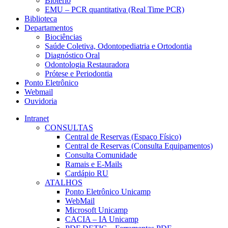
Biotério
EMU – PCR quantitativa (Real Time PCR)
Biblioteca
Departamentos
Biociências
Saúde Coletiva, Odontopediatria e Ortodontia
Diagnóstico Oral
Odontologia Restauradora
Prótese e Periodontia
Ponto Eletrônico
Webmail
Ouvidoria
Intranet
CONSULTAS
Central de Reservas (Espaço Físico)
Central de Reservas (Consulta Equipamentos)
Consulta Comunidade
Ramais e E-Mails
Cardápio RU
ATALHOS
Ponto Eletrônico Unicamp
WebMail
Microsoft Unicamp
CACIA – IA Unicamp