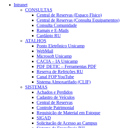
Intranet
CONSULTAS
Central de Reservas (Espaço Físico)
Central de Reservas (Consulta Equipamentos)
Consulta Comunidade
Ramais e E-Mails
Cardápio RU
ATALHOS
Ponto Eletrônico Unicamp
WebMail
Microsoft Unicamp
CACIA – IA Unicamp
PDF DETIC – Ferramentas PDF
Reserva de Refeições RU
Canal FOP YouTube
Sistema Almoxarifado (CLIF)
SISTEMAS
Achados e Perdidos
Cadastro de Veículos
Central de Reservas
Controle Patrimonial
Requisição de Material em Estoque
SIGAD
Solicitação de Acesso ao Campus