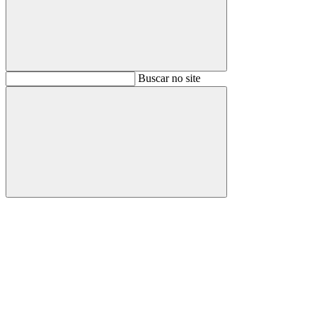
Buscar
Buscar no site
Buscar
Aumentar fonte
Diminuir fonte