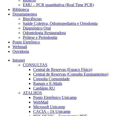
Biotério
EMU – PCR quantitativa (Real Time PCR)
Biblioteca
Departamentos
Biociências
Saúde Coletiva, Odontopediatria e Ortodontia
Diagnóstico Oral
Odontologia Restauradora
Prótese e Periodontia
Ponto Eletrônico
Webmail
Ouvidoria
Intranet
CONSULTAS
Central de Reservas (Espaço Físico)
Central de Reservas (Consulta Equipamentos)
Consulta Comunidade
Ramais e E-Mails
Cardápio RU
ATALHOS
Ponto Eletrônico Unicamp
WebMail
Microsoft Unicamp
CACIA – IA Unicamp