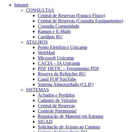
Intranet
CONSULTAS
Central de Reservas (Espaço Físico)
Central de Reservas (Consulta Equipamentos)
Consulta Comunidade
Ramais e E-Mails
Cardápio RU
ATALHOS
Ponto Eletrônico Unicamp
WebMail
Microsoft Unicamp
CACIA – IA Unicamp
PDF DETIC – Ferramentas PDF
Reserva de Refeições RU
Canal FOP YouTube
Sistema Almoxarifado (CLIF)
SISTEMAS
Achados e Perdidos
Cadastro de Veículos
Central de Reservas
Controle Patrimonial
Requisição de Material em Estoque
SIGAD
Solicitação de Acesso ao Campus