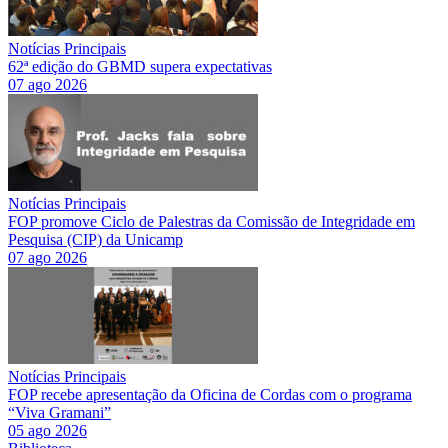
Notícias Principais
62ª edição do GBMD supera expectativas
07 ago 2026
Notícias Principais
FOP promove Ciclo de Palestras da Comissão de Integridade em
Pesquisa (CIP) da Unicamp
07 ago 2026
Notícias Principais
FOP recebe apresentação da Oficina de Cordas com o programa
“Viva Gramani”
05 ago 2026