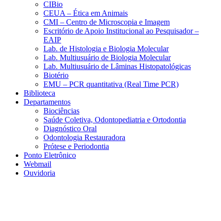
CIBio
CEUA – Ética em Animais
CMI – Centro de Microscopia e Imagem
Escritório de Apoio Institucional ao Pesquisador –
EAIP
Lab. de Histologia e Biologia Molecular
Lab. Multiusuário de Biologia Molecular
Lab. Multiusuário de Lâminas Histopatológicas
Biotério
EMU – PCR quantitativa (Real Time PCR)
Biblioteca
Departamentos
Biociências
Saúde Coletiva, Odontopediatria e Ortodontia
Diagnóstico Oral
Odontologia Restauradora
Prótese e Periodontia
Ponto Eletrônico
Webmail
Ouvidoria
Aumentar fonte