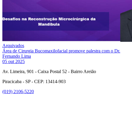
Arquivados
Área de Cirurgia Bucomaxilofacial promove palestra com o Dr.
Fernando Lima
05 out 2025
Av. Limeira, 901 - Caixa Postal 52 - Bairro Areião
Piracicaba - SP - CEP: 13414-903
(019) 2106-5220
Link para o Facebook