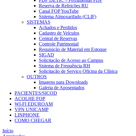
PDF DETIC – Ferramentas PDF
Reserva de Refeições RU
Canal FOP YouTube
Sistema Almoxarifado (CLIF)
SISTEMAS
Achados e Perdidos
Cadastro de Veículos
Central de Reservas
Controle Patrimonial
Requisição de Material em Estoque
SIGAD
Solicitação de Acesso ao Campus
Sistema de Frequência RH
Solicitação de Serviço Oficina da Clínica
OUTROS
Imagens para Downloads
Galeria de Aposentados
PACIENTES/SICOD
ACOLHE FOP
WI-FI EDUROAM
VPN UNICAMP
LINPHONE
COMO CHEGAR
Início