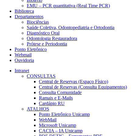
Biotério
EMU – PCR quantitativa (Real Time PCR)
Biblioteca
Departamentos
Biociências
Saúde Coletiva, Odontopediatria e Ortodontia
Diagnóstico Oral
Odontologia Restauradora
Prótese e Periodontia
Ponto Eletrônico
Webmail
Ouvidoria
Intranet
CONSULTAS
Central de Reservas (Espaço Físico)
Central de Reservas (Consulta Equipamentos)
Consulta Comunidade
Ramais e E-Mails
Cardápio RU
ATALHOS
Ponto Eletrônico Unicamp
WebMail
Microsoft Unicamp
CACIA – IA Unicamp