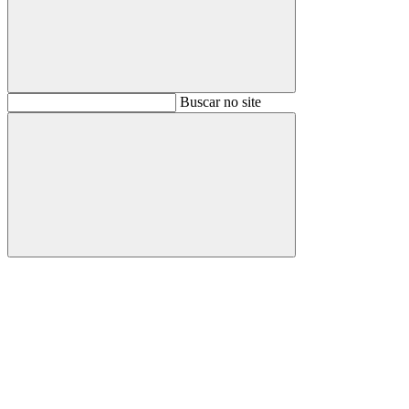
Buscar
Buscar no site
Buscar
Aumentar fonte
Diminuir fonte