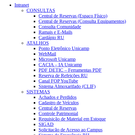
Intranet
CONSULTAS
Central de Reservas (Espaço Físico)
Central de Reservas (Consulta Equipamentos)
Consulta Comunidade
Ramais e E-Mails
Cardápio RU
ATALHOS
Ponto Eletrônico Unicamp
WebMail
Microsoft Unicamp
CACIA – IA Unicamp
PDF DETIC – Ferramentas PDF
Reserva de Refeições RU
Canal FOP YouTube
Sistema Almoxarifado (CLIF)
SISTEMAS
Achados e Perdidos
Cadastro de Veículos
Central de Reservas
Controle Patrimonial
Requisição de Material em Estoque
SIGAD
Solicitação de Acesso ao Campus