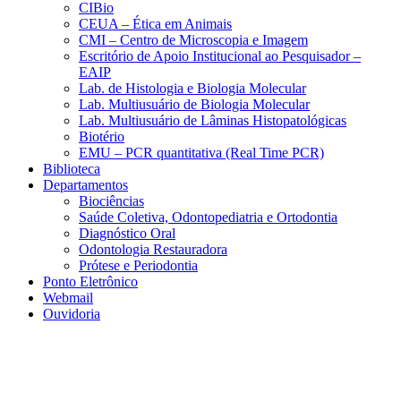
CIBio
CEUA – Ética em Animais
CMI – Centro de Microscopia e Imagem
Escritório de Apoio Institucional ao Pesquisador –
EAIP
Lab. de Histologia e Biologia Molecular
Lab. Multiusuário de Biologia Molecular
Lab. Multiusuário de Lâminas Histopatológicas
Biotério
EMU – PCR quantitativa (Real Time PCR)
Biblioteca
Departamentos
Biociências
Saúde Coletiva, Odontopediatria e Ortodontia
Diagnóstico Oral
Odontologia Restauradora
Prótese e Periodontia
Ponto Eletrônico
Webmail
Ouvidoria
Aumentar fonte