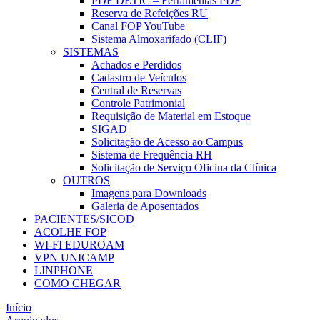
PDF DETIC – Ferramentas PDF
Reserva de Refeições RU
Canal FOP YouTube
Sistema Almoxarifado (CLIF)
SISTEMAS
Achados e Perdidos
Cadastro de Veículos
Central de Reservas
Controle Patrimonial
Requisição de Material em Estoque
SIGAD
Solicitação de Acesso ao Campus
Sistema de Frequência RH
Solicitação de Serviço Oficina da Clínica
OUTROS
Imagens para Downloads
Galeria de Aposentados
PACIENTES/SICOD
ACOLHE FOP
WI-FI EDUROAM
VPN UNICAMP
LINPHONE
COMO CHEGAR
Início