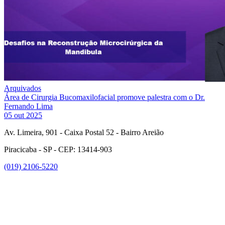
Arquivados
Área de Cirurgia Bucomaxilofacial promove palestra com o Dr.
Fernando Lima
05 out 2025
Av. Limeira, 901 - Caixa Postal 52 - Bairro Areião
Piracicaba - SP - CEP: 13414-903
(019) 2106-5220
Link para o Facebook