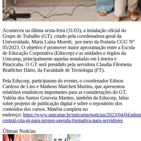
Aconteceu na última sexta-feira (31/03), a instalação oficial do
Grupo de Trabalho (GT), criado pela coordenadora-geral da
Universidade, Maria Luiza Moretti, por meio da Portaria CGU Nº
05/2023. O objetivo é promover maior aproximação entre a Escola
de Educação Corporativa (Educorp) e as unidades e órgãos da
Unicamp, principalmente aquelas instaladas em Limeira e
Piracicaba. O GT será presidido pela servidora Claudia Filomena
Bratficher Dário, da Faculdade de Tecnologia (FT).
Pela Educorp, participaram do evento, o coordenador Edison
Cardoso de Lins e Matheus Marcheti Martins, que apresentou
relatórios estatísticos importantes para as considerações do GT.
Valéria dos Santos Gouveia Martins, também da Educorp, falou
sobre projetos de publicação digital e sobre o repositório dos
conteúdos dos cursos. Matéria completa no
endereço:
https://www.unicamp.br/unicamp/noticias/2023/04/04/admin
central-cria-gt-para-propor-agenda-formativa-para-servidores
Últimas Notícias