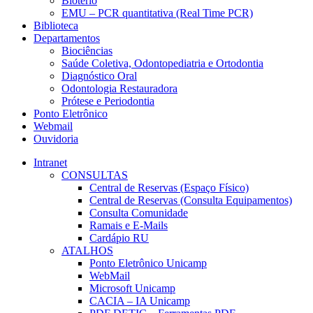
Biotério
EMU – PCR quantitativa (Real Time PCR)
Biblioteca
Departamentos
Biociências
Saúde Coletiva, Odontopediatria e Ortodontia
Diagnóstico Oral
Odontologia Restauradora
Prótese e Periodontia
Ponto Eletrônico
Webmail
Ouvidoria
Intranet
CONSULTAS
Central de Reservas (Espaço Físico)
Central de Reservas (Consulta Equipamentos)
Consulta Comunidade
Ramais e E-Mails
Cardápio RU
ATALHOS
Ponto Eletrônico Unicamp
WebMail
Microsoft Unicamp
CACIA – IA Unicamp