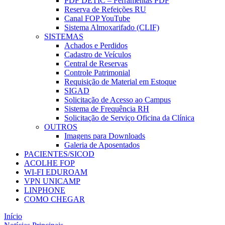
PDF DETIC – Ferramentas PDF
Reserva de Refeições RU
Canal FOP YouTube
Sistema Almoxarifado (CLIF)
SISTEMAS
Achados e Perdidos
Cadastro de Veículos
Central de Reservas
Controle Patrimonial
Requisição de Material em Estoque
SIGAD
Solicitação de Acesso ao Campus
Sistema de Frequência RH
Solicitação de Serviço Oficina da Clínica
OUTROS
Imagens para Downloads
Galeria de Aposentados
PACIENTES/SICOD
ACOLHE FOP
WI-FI EDUROAM
VPN UNICAMP
LINPHONE
COMO CHEGAR
Início