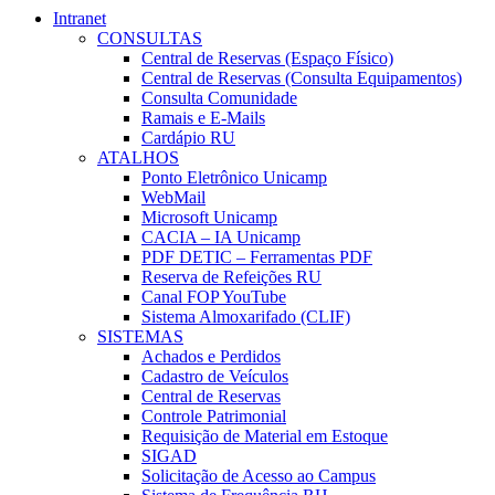
Intranet
CONSULTAS
Central de Reservas (Espaço Físico)
Central de Reservas (Consulta Equipamentos)
Consulta Comunidade
Ramais e E-Mails
Cardápio RU
ATALHOS
Ponto Eletrônico Unicamp
WebMail
Microsoft Unicamp
CACIA – IA Unicamp
PDF DETIC – Ferramentas PDF
Reserva de Refeições RU
Canal FOP YouTube
Sistema Almoxarifado (CLIF)
SISTEMAS
Achados e Perdidos
Cadastro de Veículos
Central de Reservas
Controle Patrimonial
Requisição de Material em Estoque
SIGAD
Solicitação de Acesso ao Campus