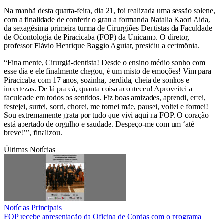
Na manhã desta quarta-feira, dia 21, foi realizada uma sessão solene,
com a finalidade de conferir o grau a formanda Natalia Kaori Aida,
da sexagésima primeira turma de Cirurgiões Dentistas da Faculdade
de Odontologia de Piracicaba (FOP) da Unicamp. O diretor,
professor Flávio Henrique Baggio Aguiar, presidiu a cerimônia.
“Finalmente, Cirurgiã-dentista! Desde o ensino médio sonho com
esse dia e ele finalmente chegou, é um misto de emoções! Vim para
Piracicaba com 17 anos, sozinha, perdida, cheia de sonhos e
incertezas. De lá pra cá, quanta coisa aconteceu! Aproveitei a
faculdade em todos os sentidos. Fiz boas amizades, aprendi, errei,
festejei, surtei, sorri, chorei, me tornei mãe, pausei, voltei e formei!
Sou extremamente grata por tudo que vivi aqui na FOP. O coração
está apertado de orgulho e saudade. Despeço-me com um ‘até
breve!’”, finalizou.
Últimas Notícias
Notícias Principais
FOP recebe apresentação da Oficina de Cordas com o programa