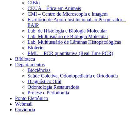
CIBio
CEUA – Ética em Animais
CMI – Centro de Microscopia e Imagem
Escritório de Apoio Institucional ao Pesquisador –
EAIP
Lab. de Histologia e Biologia Molecular
Lab. Multiusuário de Biologia Molecular
Lab. Multiusuário de Lâminas Histopatológicas
Biotério
EMU – PCR quantitativa (Real Time PCR)
Biblioteca
Departamentos
Biociências
Saúde Coletiva, Odontopediatria e Ortodontia
Diagnóstico Oral
Odontologia Restauradora
Prótese e Periodontia
Ponto Eletrônico
Webmail
Ouvidoria
Aumentar fonte