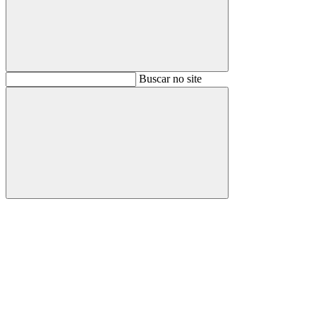
Buscar
Buscar no site
Buscar
Aumentar fonte
Diminuir fonte