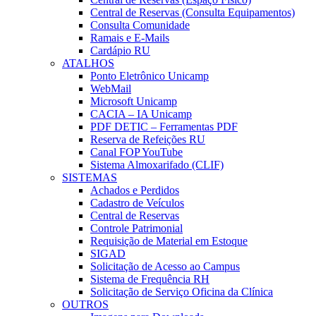
Central de Reservas (Consulta Equipamentos)
Consulta Comunidade
Ramais e E-Mails
Cardápio RU
ATALHOS
Ponto Eletrônico Unicamp
WebMail
Microsoft Unicamp
CACIA – IA Unicamp
PDF DETIC – Ferramentas PDF
Reserva de Refeições RU
Canal FOP YouTube
Sistema Almoxarifado (CLIF)
SISTEMAS
Achados e Perdidos
Cadastro de Veículos
Central de Reservas
Controle Patrimonial
Requisição de Material em Estoque
SIGAD
Solicitação de Acesso ao Campus
Sistema de Frequência RH
Solicitação de Serviço Oficina da Clínica
OUTROS