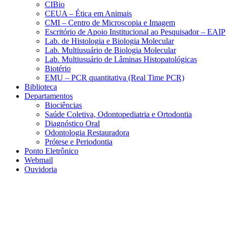
CIBio
CEUA – Ética em Animais
CMI – Centro de Microscopia e Imagem
Escritório de Apoio Institucional ao Pesquisador – EAIP
Lab. de Histologia e Biologia Molecular
Lab. Multiusuário de Biologia Molecular
Lab. Multiusuário de Lâminas Histopatológicas
Biotério
EMU – PCR quantitativa (Real Time PCR)
Biblioteca
Departamentos
Biociências
Saúde Coletiva, Odontopediatria e Ortodontia
Diagnóstico Oral
Odontologia Restauradora
Prótese e Periodontia
Ponto Eletrônico
Webmail
Ouvidoria
Aumentar fonte