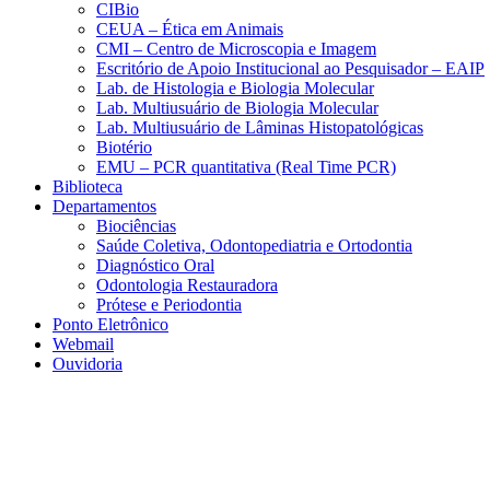
CIBio
CEUA – Ética em Animais
CMI – Centro de Microscopia e Imagem
Escritório de Apoio Institucional ao Pesquisador – EAIP
Lab. de Histologia e Biologia Molecular
Lab. Multiusuário de Biologia Molecular
Lab. Multiusuário de Lâminas Histopatológicas
Biotério
EMU – PCR quantitativa (Real Time PCR)
Biblioteca
Departamentos
Biociências
Saúde Coletiva, Odontopediatria e Ortodontia
Diagnóstico Oral
Odontologia Restauradora
Prótese e Periodontia
Ponto Eletrônico
Webmail
Ouvidoria
Aumentar fonte