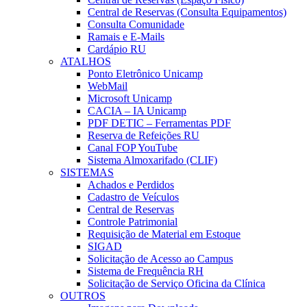
Central de Reservas (Consulta Equipamentos)
Consulta Comunidade
Ramais e E-Mails
Cardápio RU
ATALHOS
Ponto Eletrônico Unicamp
WebMail
Microsoft Unicamp
CACIA – IA Unicamp
PDF DETIC – Ferramentas PDF
Reserva de Refeições RU
Canal FOP YouTube
Sistema Almoxarifado (CLIF)
SISTEMAS
Achados e Perdidos
Cadastro de Veículos
Central de Reservas
Controle Patrimonial
Requisição de Material em Estoque
SIGAD
Solicitação de Acesso ao Campus
Sistema de Frequência RH
Solicitação de Serviço Oficina da Clínica
OUTROS