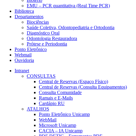
Biotério
EMU – PCR quantitativa (Real Time PCR)
Biblioteca
Departamentos
Biociências
Saúde Coletiva, Odontopediatria e Ortodontia
Diagnóstico Oral
Odontologia Restauradora
Prótese e Periodontia
Ponto Eletrônico
Webmail
Ouvidoria
Intranet
CONSULTAS
Central de Reservas (Espaço Físico)
Central de Reservas (Consulta Equipamentos)
Consulta Comunidade
Ramais e E-Mails
Cardápio RU
ATALHOS
Ponto Eletrônico Unicamp
WebMail
Microsoft Unicamp
CACIA – IA Unicamp