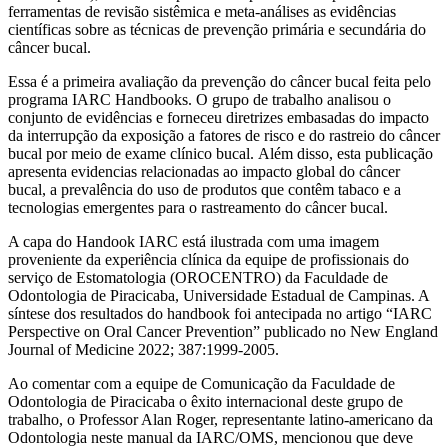
ferramentas de revisão sistêmica e meta-análises as evidências
científicas sobre as técnicas de prevenção primária e secundária do
câncer bucal.
Essa é a primeira avaliação da prevenção do câncer bucal feita pelo
programa IARC Handbooks. O grupo de trabalho analisou o
conjunto de evidências e forneceu diretrizes embasadas do impacto
da interrupção da exposição a fatores de risco e do rastreio do câncer
bucal por meio de exame clínico bucal. Além disso, esta publicação
apresenta evidencias relacionadas ao impacto global do câncer
bucal, a prevalência do uso de produtos que contêm tabaco e a
tecnologias emergentes para o rastreamento do câncer bucal.
A capa do Handook IARC está ilustrada com uma imagem
proveniente da experiência clínica da equipe de profissionais do
serviço de Estomatologia (OROCENTRO) da Faculdade de
Odontologia de Piracicaba, Universidade Estadual de Campinas. A
síntese dos resultados do handbook foi antecipada no artigo “IARC
Perspective on Oral Cancer Prevention” publicado no New England
Journal of Medicine 2022; 387:1999-2005.
Ao comentar com a equipe de Comunicação da Faculdade de
Odontologia de Piracicaba o êxito internacional deste grupo de
trabalho, o Professor Alan Roger, representante latino-americano da
Odontologia neste manual da IARC/OMS, mencionou que deve