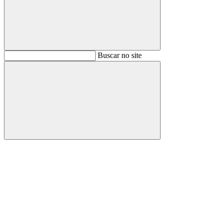
Buscar
Buscar no site
Buscar
Aumentar fonte
Diminuir fonte