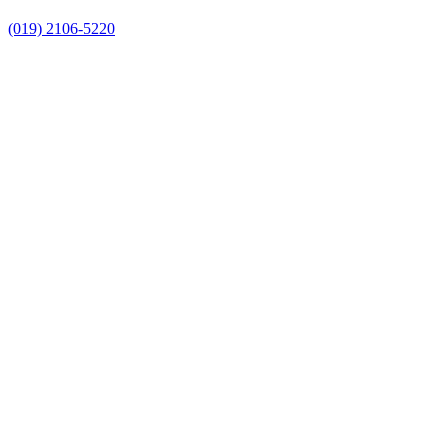
(019) 2106-5220
Link para o Facebook
Link para o Instagram
Link para o Youtube