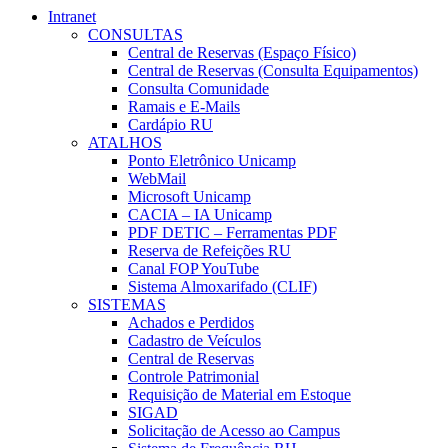
Intranet
CONSULTAS
Central de Reservas (Espaço Físico)
Central de Reservas (Consulta Equipamentos)
Consulta Comunidade
Ramais e E-Mails
Cardápio RU
ATALHOS
Ponto Eletrônico Unicamp
WebMail
Microsoft Unicamp
CACIA – IA Unicamp
PDF DETIC – Ferramentas PDF
Reserva de Refeições RU
Canal FOP YouTube
Sistema Almoxarifado (CLIF)
SISTEMAS
Achados e Perdidos
Cadastro de Veículos
Central de Reservas
Controle Patrimonial
Requisição de Material em Estoque
SIGAD
Solicitação de Acesso ao Campus