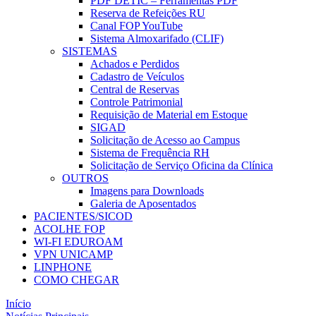
PDF DETIC – Ferramentas PDF
Reserva de Refeições RU
Canal FOP YouTube
Sistema Almoxarifado (CLIF)
SISTEMAS
Achados e Perdidos
Cadastro de Veículos
Central de Reservas
Controle Patrimonial
Requisição de Material em Estoque
SIGAD
Solicitação de Acesso ao Campus
Sistema de Frequência RH
Solicitação de Serviço Oficina da Clínica
OUTROS
Imagens para Downloads
Galeria de Aposentados
PACIENTES/SICOD
ACOLHE FOP
WI-FI EDUROAM
VPN UNICAMP
LINPHONE
COMO CHEGAR
Início