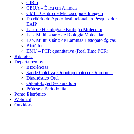
CIBio
CEUA – Ética em Animais
CMI – Centro de Microscopia e Imagem
Escritório de Apoio Institucional ao Pesquisador –
EAIP
Lab. de Histologia e Biologia Molecular
Lab. Multiusuário de Biologia Molecular
Lab. Multiusuário de Lâminas Histopatológicas
Biotério
EMU – PCR quantitativa (Real Time PCR)
Biblioteca
Departamentos
Biociências
Saúde Coletiva, Odontopediatria e Ortodontia
Diagnóstico Oral
Odontologia Restauradora
Prótese e Periodontia
Ponto Eletrônico
Webmail
Ouvidoria
Aumentar fonte