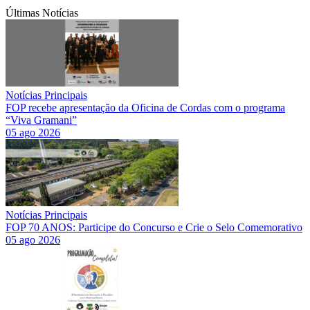
Últimas Notícias
Notícias Principais
FOP recebe apresentação da Oficina de Cordas com o programa
“Viva Gramani”
05 ago 2026
Notícias Principais
FOP 70 ANOS: Participe do Concurso e Crie o Selo Comemorativo
05 ago 2026