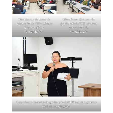
Oito alunos do curso de
Oito alunos do curso de
graduação da FOP colaram
graduação da FOP colaram
grau na sala de
grau na sala de
congregação
congregação
Oito alunos do curso de graduação da FOP colaram grau na
sala de congregação