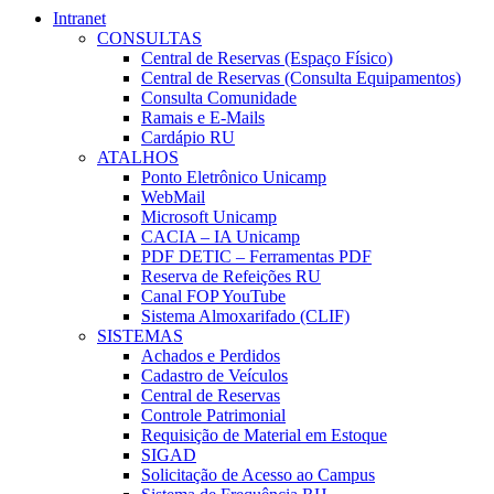
Intranet
CONSULTAS
Central de Reservas (Espaço Físico)
Central de Reservas (Consulta Equipamentos)
Consulta Comunidade
Ramais e E-Mails
Cardápio RU
ATALHOS
Ponto Eletrônico Unicamp
WebMail
Microsoft Unicamp
CACIA – IA Unicamp
PDF DETIC – Ferramentas PDF
Reserva de Refeições RU
Canal FOP YouTube
Sistema Almoxarifado (CLIF)
SISTEMAS
Achados e Perdidos
Cadastro de Veículos
Central de Reservas
Controle Patrimonial
Requisição de Material em Estoque
SIGAD
Solicitação de Acesso ao Campus