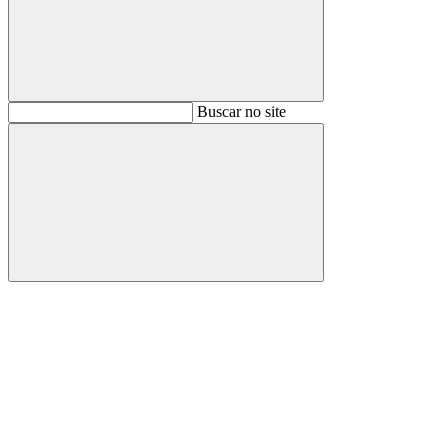
Buscar
Buscar no site
Buscar
Aumentar fonte
Diminuir fonte