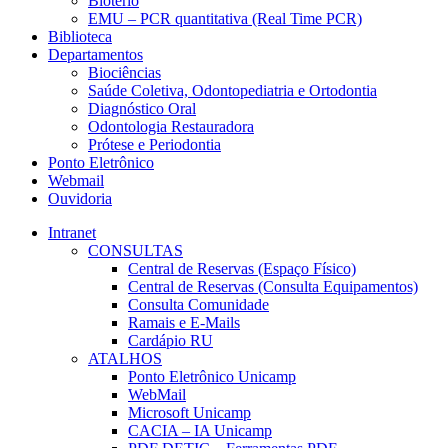
Biotério
EMU – PCR quantitativa (Real Time PCR)
Biblioteca
Departamentos
Biociências
Saúde Coletiva, Odontopediatria e Ortodontia
Diagnóstico Oral
Odontologia Restauradora
Prótese e Periodontia
Ponto Eletrônico
Webmail
Ouvidoria
Intranet
CONSULTAS
Central de Reservas (Espaço Físico)
Central de Reservas (Consulta Equipamentos)
Consulta Comunidade
Ramais e E-Mails
Cardápio RU
ATALHOS
Ponto Eletrônico Unicamp
WebMail
Microsoft Unicamp
CACIA – IA Unicamp