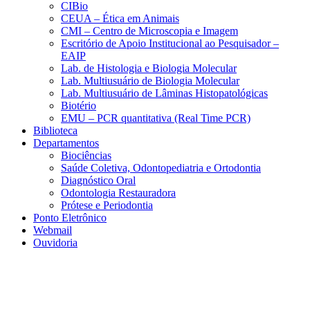
CIBio
CEUA – Ética em Animais
CMI – Centro de Microscopia e Imagem
Escritório de Apoio Institucional ao Pesquisador –
EAIP
Lab. de Histologia e Biologia Molecular
Lab. Multiusuário de Biologia Molecular
Lab. Multiusuário de Lâminas Histopatológicas
Biotério
EMU – PCR quantitativa (Real Time PCR)
Biblioteca
Departamentos
Biociências
Saúde Coletiva, Odontopediatria e Ortodontia
Diagnóstico Oral
Odontologia Restauradora
Prótese e Periodontia
Ponto Eletrônico
Webmail
Ouvidoria
Aumentar fonte