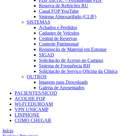
PDF DETIC – Ferramentas PDF
Reserva de Refeições RU
Canal FOP YouTube
Sistema Almoxarifado (CLIF)
SISTEMAS
Achados e Perdidos
Cadastro de Veículos
Central de Reservas
Controle Patrimonial
Requisição de Material em Estoque
SIGAD
Solicitação de Acesso ao Campus
Sistema de Frequência RH
Solicitação de Serviço Oficina da Clínica
OUTROS
Imagens para Downloads
Galeria de Aposentados
PACIENTES/SICOD
ACOLHE FOP
WI-FI EDUROAM
VPN UNICAMP
LINPHONE
COMO CHEGAR
Início