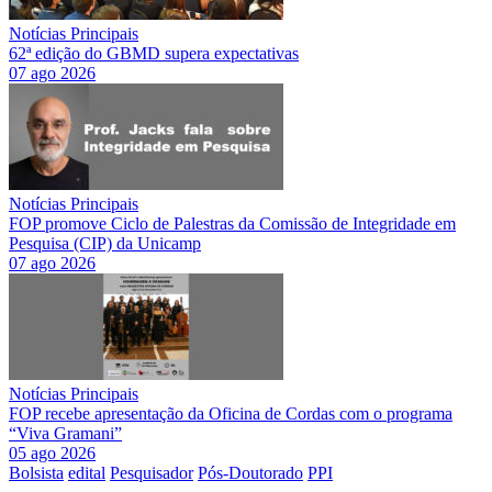
Notícias Principais
62ª edição do GBMD supera expectativas
07 ago 2026
Notícias Principais
FOP promove Ciclo de Palestras da Comissão de Integridade em
Pesquisa (CIP) da Unicamp
07 ago 2026
Notícias Principais
FOP recebe apresentação da Oficina de Cordas com o programa
“Viva Gramani”
05 ago 2026
Bolsista
edital
Pesquisador
Pós-Doutorado
PPI