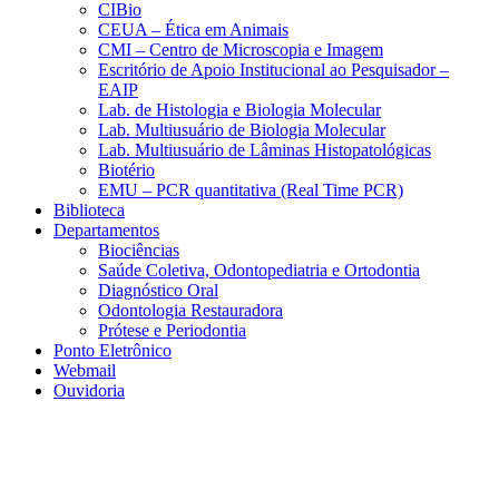
CIBio
CEUA – Ética em Animais
CMI – Centro de Microscopia e Imagem
Escritório de Apoio Institucional ao Pesquisador –
EAIP
Lab. de Histologia e Biologia Molecular
Lab. Multiusuário de Biologia Molecular
Lab. Multiusuário de Lâminas Histopatológicas
Biotério
EMU – PCR quantitativa (Real Time PCR)
Biblioteca
Departamentos
Biociências
Saúde Coletiva, Odontopediatria e Ortodontia
Diagnóstico Oral
Odontologia Restauradora
Prótese e Periodontia
Ponto Eletrônico
Webmail
Ouvidoria
Aumentar fonte