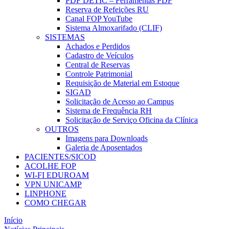
PDF DETIC – Ferramentas PDF
Reserva de Refeições RU
Canal FOP YouTube
Sistema Almoxarifado (CLIF)
SISTEMAS
Achados e Perdidos
Cadastro de Veículos
Central de Reservas
Controle Patrimonial
Requisição de Material em Estoque
SIGAD
Solicitação de Acesso ao Campus
Sistema de Frequência RH
Solicitação de Serviço Oficina da Clínica
OUTROS
Imagens para Downloads
Galeria de Aposentados
PACIENTES/SICOD
ACOLHE FOP
WI-FI EDUROAM
VPN UNICAMP
LINPHONE
COMO CHEGAR
Início