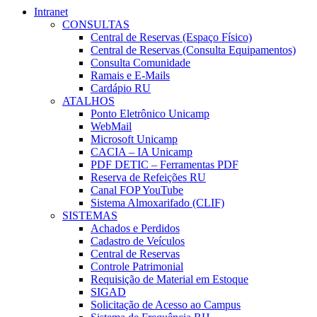
Intranet
CONSULTAS
Central de Reservas (Espaço Físico)
Central de Reservas (Consulta Equipamentos)
Consulta Comunidade
Ramais e E-Mails
Cardápio RU
ATALHOS
Ponto Eletrônico Unicamp
WebMail
Microsoft Unicamp
CACIA – IA Unicamp
PDF DETIC – Ferramentas PDF
Reserva de Refeições RU
Canal FOP YouTube
Sistema Almoxarifado (CLIF)
SISTEMAS
Achados e Perdidos
Cadastro de Veículos
Central de Reservas
Controle Patrimonial
Requisição de Material em Estoque
SIGAD
Solicitação de Acesso ao Campus