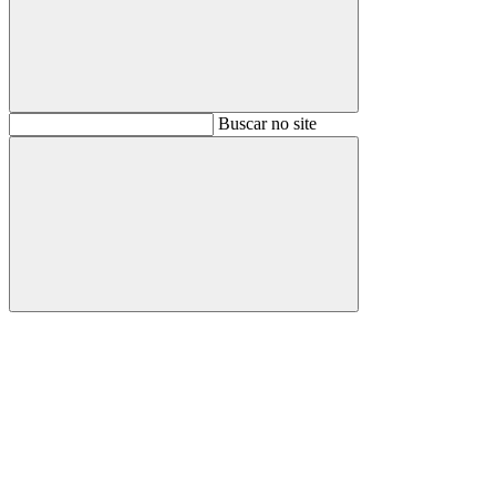
Buscar
Buscar no site
Buscar
Aumentar fonte
Diminuir fonte