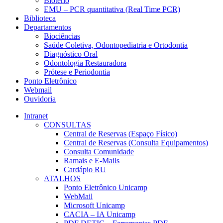
Biotério
EMU – PCR quantitativa (Real Time PCR)
Biblioteca
Departamentos
Biociências
Saúde Coletiva, Odontopediatria e Ortodontia
Diagnóstico Oral
Odontologia Restauradora
Prótese e Periodontia
Ponto Eletrônico
Webmail
Ouvidoria
Intranet
CONSULTAS
Central de Reservas (Espaço Físico)
Central de Reservas (Consulta Equipamentos)
Consulta Comunidade
Ramais e E-Mails
Cardápio RU
ATALHOS
Ponto Eletrônico Unicamp
WebMail
Microsoft Unicamp
CACIA – IA Unicamp