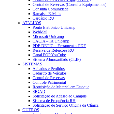
Central de Reservas (Consulta Equipamentos)
Consulta Comunidade
Ramais e E-Mails
Cardápio RU
ATALHOS
Ponto Eletrônico Unicamp
WebMail
Microsoft Unicamp
CACIA – IA Unicamp
PDF DETIC – Ferramentas PDF
Reserva de Refeições RU
Canal FOP YouTube
Sistema Almoxarifado (CLIF)
SISTEMAS
Achados e Perdidos
Cadastro de Veículos
Central de Reservas
Controle Patrimonial
Requisição de Material em Estoque
SIGAD
Solicitação de Acesso ao Campus
Sistema de Frequência RH
Solicitação de Serviço Oficina da Clínica
OUTROS