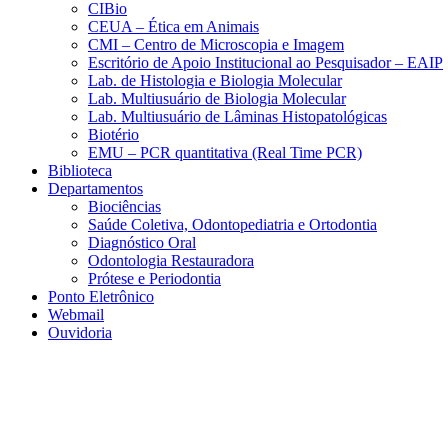
CIBio
CEUA – Ética em Animais
CMI – Centro de Microscopia e Imagem
Escritório de Apoio Institucional ao Pesquisador – EAIP
Lab. de Histologia e Biologia Molecular
Lab. Multiusuário de Biologia Molecular
Lab. Multiusuário de Lâminas Histopatológicas
Biotério
EMU – PCR quantitativa (Real Time PCR)
Biblioteca
Departamentos
Biociências
Saúde Coletiva, Odontopediatria e Ortodontia
Diagnóstico Oral
Odontologia Restauradora
Prótese e Periodontia
Ponto Eletrônico
Webmail
Ouvidoria
Aumentar fonte