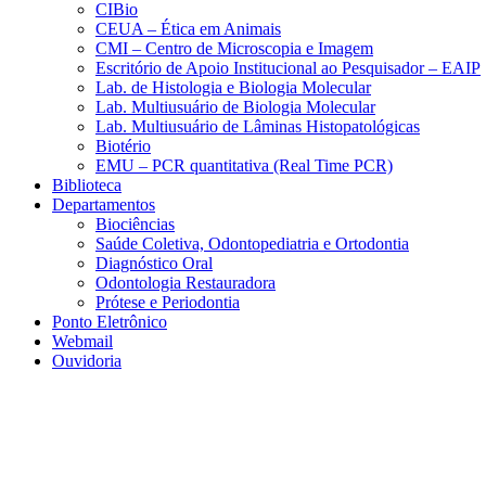
CIBio
CEUA – Ética em Animais
CMI – Centro de Microscopia e Imagem
Escritório de Apoio Institucional ao Pesquisador – EAIP
Lab. de Histologia e Biologia Molecular
Lab. Multiusuário de Biologia Molecular
Lab. Multiusuário de Lâminas Histopatológicas
Biotério
EMU – PCR quantitativa (Real Time PCR)
Biblioteca
Departamentos
Biociências
Saúde Coletiva, Odontopediatria e Ortodontia
Diagnóstico Oral
Odontologia Restauradora
Prótese e Periodontia
Ponto Eletrônico
Webmail
Ouvidoria
Aumentar fonte