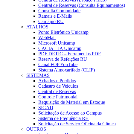
Central de Reservas (Consulta Equipamentos)
Consulta Comunidade
Ramais e E-Mails
Cardápio RU
ATALHOS
Ponto Eletrônico Unicamp
WebMail
Microsoft Unicamp
CACIA – IA Unicamp
PDF DETIC – Ferramentas PDF
Reserva de Refeições RU
Canal FOP YouTube
Sistema Almoxarifado (CLIF)
SISTEMAS
Achados e Perdidos
Cadastro de Veículos
Central de Reservas
Controle Patrimonial
Requisição de Material em Estoque
SIGAD
Solicitação de Acesso ao Campus
Sistema de Frequência RH
Solicitação de Serviço Oficina da Clínica
OUTROS