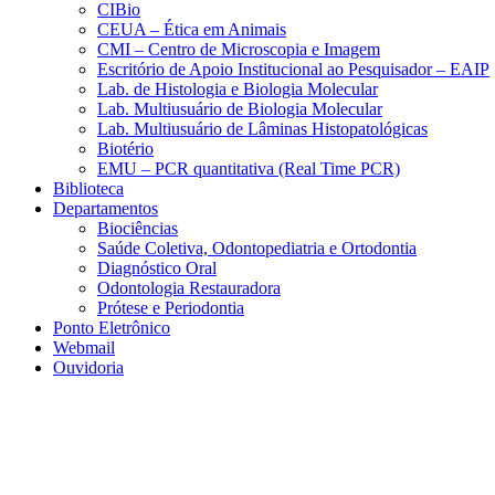
CIBio
CEUA – Ética em Animais
CMI – Centro de Microscopia e Imagem
Escritório de Apoio Institucional ao Pesquisador – EAIP
Lab. de Histologia e Biologia Molecular
Lab. Multiusuário de Biologia Molecular
Lab. Multiusuário de Lâminas Histopatológicas
Biotério
EMU – PCR quantitativa (Real Time PCR)
Biblioteca
Departamentos
Biociências
Saúde Coletiva, Odontopediatria e Ortodontia
Diagnóstico Oral
Odontologia Restauradora
Prótese e Periodontia
Ponto Eletrônico
Webmail
Ouvidoria
Aumentar fonte