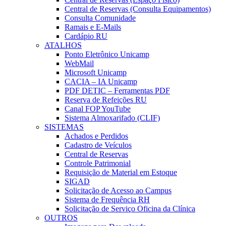
Central de Reservas (Consulta Equipamentos)
Consulta Comunidade
Ramais e E-Mails
Cardápio RU
ATALHOS
Ponto Eletrônico Unicamp
WebMail
Microsoft Unicamp
CACIA – IA Unicamp
PDF DETIC – Ferramentas PDF
Reserva de Refeições RU
Canal FOP YouTube
Sistema Almoxarifado (CLIF)
SISTEMAS
Achados e Perdidos
Cadastro de Veículos
Central de Reservas
Controle Patrimonial
Requisição de Material em Estoque
SIGAD
Solicitação de Acesso ao Campus
Sistema de Frequência RH
Solicitação de Serviço Oficina da Clínica
OUTROS