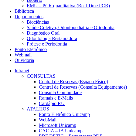
Biotério
EMU – PCR quantitativa (Real Time PCR)
Biblioteca
Departamentos
Biociências
Saúde Coletiva, Odontopediatria e Ortodontia
Diagnóstico Oral
Odontologia Restauradora
Prótese e Periodontia
Ponto Eletrônico
Webmail
Ouvidoria
Intranet
CONSULTAS
Central de Reservas (Espaço Físico)
Central de Reservas (Consulta Equipamentos)
Consulta Comunidade
Ramais e E-Mails
Cardápio RU
ATALHOS
Ponto Eletrônico Unicamp
WebMail
Microsoft Unicamp
CACIA – IA Unicamp