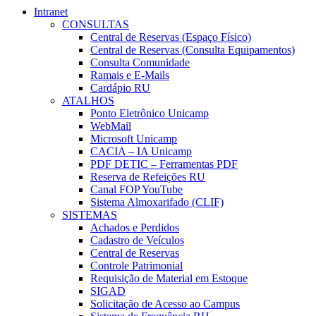
Intranet
CONSULTAS
Central de Reservas (Espaço Físico)
Central de Reservas (Consulta Equipamentos)
Consulta Comunidade
Ramais e E-Mails
Cardápio RU
ATALHOS
Ponto Eletrônico Unicamp
WebMail
Microsoft Unicamp
CACIA – IA Unicamp
PDF DETIC – Ferramentas PDF
Reserva de Refeições RU
Canal FOP YouTube
Sistema Almoxarifado (CLIF)
SISTEMAS
Achados e Perdidos
Cadastro de Veículos
Central de Reservas
Controle Patrimonial
Requisição de Material em Estoque
SIGAD
Solicitação de Acesso ao Campus