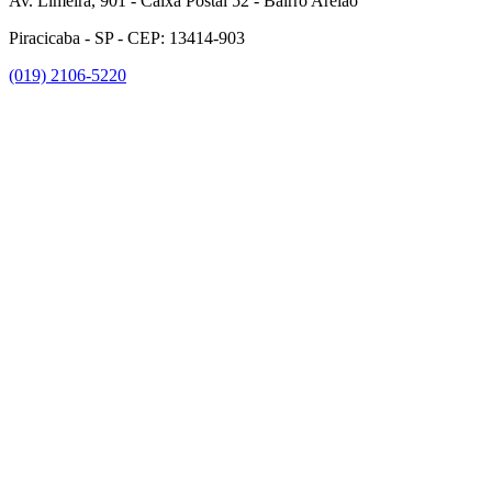
Av. Limeira, 901 - Caixa Postal 52 - Bairro Areião
Piracicaba - SP - CEP: 13414-903
(019) 2106-5220
Link para o Facebook
Link para o Instagram
Link para o Youtube