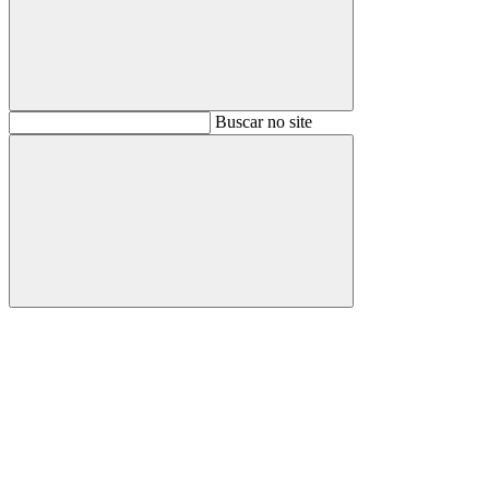
Buscar
Buscar no site
Buscar
Aumentar fonte
Diminuir fonte