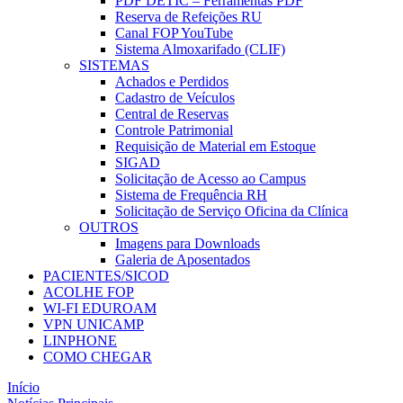
PDF DETIC – Ferramentas PDF
Reserva de Refeições RU
Canal FOP YouTube
Sistema Almoxarifado (CLIF)
SISTEMAS
Achados e Perdidos
Cadastro de Veículos
Central de Reservas
Controle Patrimonial
Requisição de Material em Estoque
SIGAD
Solicitação de Acesso ao Campus
Sistema de Frequência RH
Solicitação de Serviço Oficina da Clínica
OUTROS
Imagens para Downloads
Galeria de Aposentados
PACIENTES/SICOD
ACOLHE FOP
WI-FI EDUROAM
VPN UNICAMP
LINPHONE
COMO CHEGAR
Início