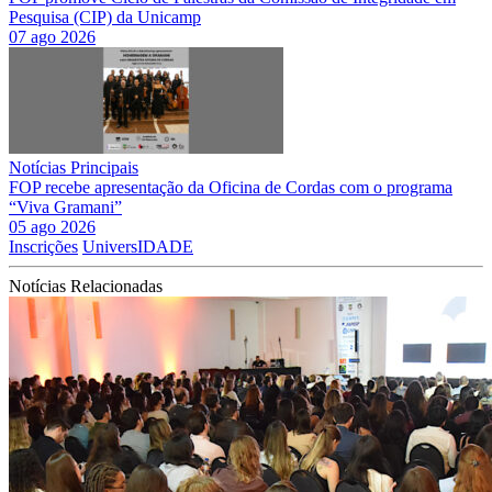
Pesquisa (CIP) da Unicamp
07 ago 2026
Notícias Principais
FOP recebe apresentação da Oficina de Cordas com o programa
“Viva Gramani”
05 ago 2026
Inscrições
UniversIDADE
Notícias Relacionadas