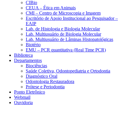
CIBio
CEUA – Ética em Animais
CMI – Centro de Microscopia e Imagem
Escritório de Apoio Institucional ao Pesquisador –
EAIP
Lab. de Histologia e Biologia Molecular
Lab. Multiusuário de Biologia Molecular
Lab. Multiusuário de Lâminas Histopatológicas
Biotério
EMU – PCR quantitativa (Real Time PCR)
Biblioteca
Departamentos
Biociências
Saúde Coletiva, Odontopediatria e Ortodontia
Diagnóstico Oral
Odontologia Restauradora
Prótese e Periodontia
Ponto Eletrônico
Webmail
Ouvidoria
Aumentar fonte