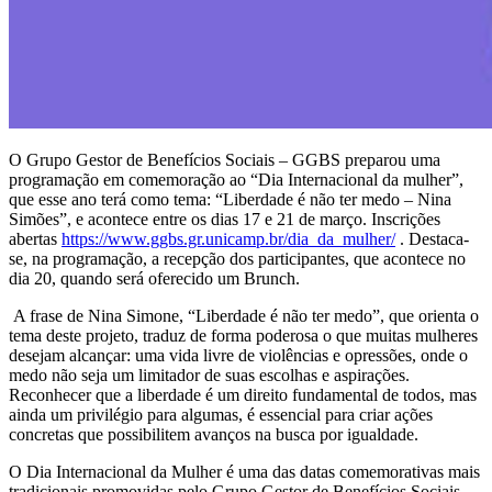
O Grupo Gestor de Benefícios Sociais – GGBS preparou uma
programação em comemoração ao “Dia Internacional da mulher”,
que esse ano terá como tema: “Liberdade é não ter medo – Nina
Simões”, e acontece entre os dias 17 e 21 de março. Inscrições
abertas
https://www.ggbs.gr.unicamp.br/dia_da_mulher/
. Destaca-
se, na programação, a recepção dos participantes, que acontece no
dia 20, quando será oferecido um Brunch.
A frase de Nina Simone, “Liberdade é não ter medo”, que orienta o
tema deste projeto, traduz de forma poderosa o que muitas mulheres
desejam alcançar: uma vida livre de violências e opressões, onde o
medo não seja um limitador de suas escolhas e aspirações.
Reconhecer que a liberdade é um direito fundamental de todos, mas
ainda um privilégio para algumas, é essencial para criar ações
concretas que possibilitem avanços na busca por igualdade.
O Dia Internacional da Mulher é uma das datas comemorativas mais
tradicionais promovidas pelo Grupo Gestor de Benefícios Sociais –