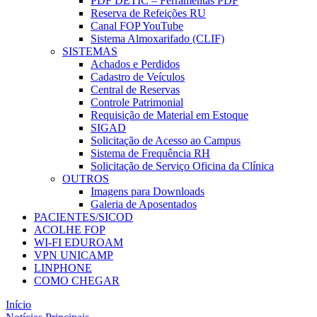
PDF DETIC – Ferramentas PDF
Reserva de Refeições RU
Canal FOP YouTube
Sistema Almoxarifado (CLIF)
SISTEMAS
Achados e Perdidos
Cadastro de Veículos
Central de Reservas
Controle Patrimonial
Requisição de Material em Estoque
SIGAD
Solicitação de Acesso ao Campus
Sistema de Frequência RH
Solicitação de Serviço Oficina da Clínica
OUTROS
Imagens para Downloads
Galeria de Aposentados
PACIENTES/SICOD
ACOLHE FOP
WI-FI EDUROAM
VPN UNICAMP
LINPHONE
COMO CHEGAR
Início