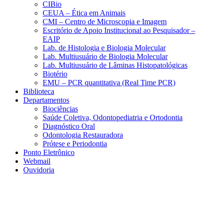
CIBio
CEUA – Ética em Animais
CMI – Centro de Microscopia e Imagem
Escritório de Apoio Institucional ao Pesquisador –
EAIP
Lab. de Histologia e Biologia Molecular
Lab. Multiusuário de Biologia Molecular
Lab. Multiusuário de Lâminas Histopatológicas
Biotério
EMU – PCR quantitativa (Real Time PCR)
Biblioteca
Departamentos
Biociências
Saúde Coletiva, Odontopediatria e Ortodontia
Diagnóstico Oral
Odontologia Restauradora
Prótese e Periodontia
Ponto Eletrônico
Webmail
Ouvidoria
Aumentar fonte