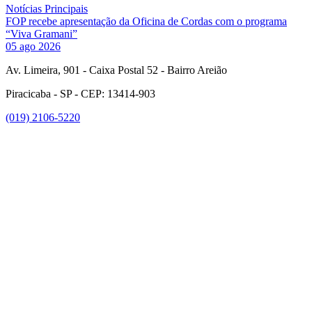
Notícias Principais
FOP recebe apresentação da Oficina de Cordas com o programa
“Viva Gramani”
05 ago 2026
Av. Limeira, 901 - Caixa Postal 52 - Bairro Areião
Piracicaba - SP - CEP: 13414-903
(019) 2106-5220
Link para o Facebook
Link para o Instagram