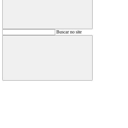
Buscar
Buscar no site
Buscar
Aumentar fonte
Diminuir fonte