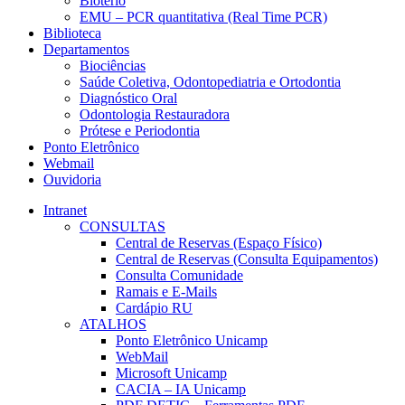
Biotério
EMU – PCR quantitativa (Real Time PCR)
Biblioteca
Departamentos
Biociências
Saúde Coletiva, Odontopediatria e Ortodontia
Diagnóstico Oral
Odontologia Restauradora
Prótese e Periodontia
Ponto Eletrônico
Webmail
Ouvidoria
Intranet
CONSULTAS
Central de Reservas (Espaço Físico)
Central de Reservas (Consulta Equipamentos)
Consulta Comunidade
Ramais e E-Mails
Cardápio RU
ATALHOS
Ponto Eletrônico Unicamp
WebMail
Microsoft Unicamp
CACIA – IA Unicamp