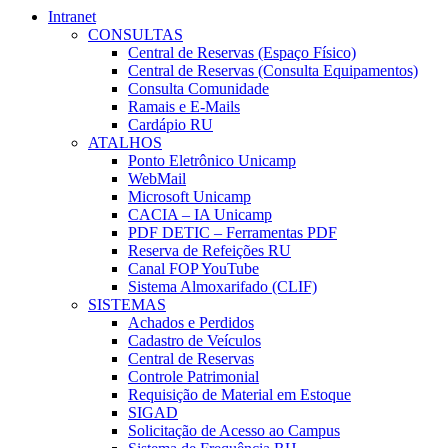
Intranet
CONSULTAS
Central de Reservas (Espaço Físico)
Central de Reservas (Consulta Equipamentos)
Consulta Comunidade
Ramais e E-Mails
Cardápio RU
ATALHOS
Ponto Eletrônico Unicamp
WebMail
Microsoft Unicamp
CACIA – IA Unicamp
PDF DETIC – Ferramentas PDF
Reserva de Refeições RU
Canal FOP YouTube
Sistema Almoxarifado (CLIF)
SISTEMAS
Achados e Perdidos
Cadastro de Veículos
Central de Reservas
Controle Patrimonial
Requisição de Material em Estoque
SIGAD
Solicitação de Acesso ao Campus