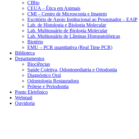
CIBio
CEUA – Ética em Animais
CMI – Centro de Microscopia e Imagem
Escritório de Apoio Institucional ao Pesquisador – EAIP
Lab. de Histologia e Biologia Molecular
Lab. Multiusuário de Biologia Molecular
Lab. Multiusuário de Lâminas Histopatológicas
Biotério
EMU – PCR quantitativa (Real Time PCR)
Biblioteca
Departamentos
Biociências
Saúde Coletiva, Odontopediatria e Ortodontia
Diagnóstico Oral
Odontologia Restauradora
Prótese e Periodontia
Ponto Eletrônico
Webmail
Ouvidoria
Aumentar fonte