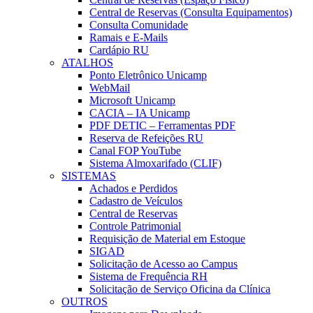
Central de Reservas (Consulta Equipamentos)
Consulta Comunidade
Ramais e E-Mails
Cardápio RU
ATALHOS
Ponto Eletrônico Unicamp
WebMail
Microsoft Unicamp
CACIA – IA Unicamp
PDF DETIC – Ferramentas PDF
Reserva de Refeições RU
Canal FOP YouTube
Sistema Almoxarifado (CLIF)
SISTEMAS
Achados e Perdidos
Cadastro de Veículos
Central de Reservas
Controle Patrimonial
Requisição de Material em Estoque
SIGAD
Solicitação de Acesso ao Campus
Sistema de Frequência RH
Solicitação de Serviço Oficina da Clínica
OUTROS