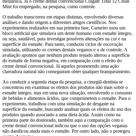
melaleuca. Já o creme dental convencional Colgate Total 12 Clean
Mint foi empregado, na pesquisa, como controle.
O trabalho transcorreu em etapas distintas, envolvendo diversas
análises e dando origem a diferentes artigos científicos. Nos
experimentos realizados em sua primeira fase, Carneiro usou um
bloco artificial que simulava um dente humano com esmalte íntegro,
ou seja, saudável, para investigar possíveis alterações na cor e na
superfície do esmalte. Para tanto, conduziu ciclos de escovação
simulada, utilizando os cremes dentais veganos e o de controle. A
avaliação apontou que nenhum produto testado alterou a superfície
do esmalte de forma negativa, em comparação com o efeito do
creme dental convencional. Já aqueles prometendo uma ação
clareadora natural não conseguiram obter qualquer branqueamento.
Ao conduzir a segunda etapa da pesquisa, a cirurgiã-dentista se
concentrou em examinar os efeitos dos produtos não mais sobre o
esmalte íntegro, mas em uma nova situação, envolvendo o consumo
de bebidas e alimentos ácidos, que comprometem o esmalte. Para o
experimento, trabalhou com uma simulação de desgaste na
superfície do esmalte, buscando analisar quais os efeitos do uso dos
produtos quando associado a uma dieta ácida. Assim como na
primeira parte do doutorado, também aqui a comparação com o
creme dental convencional indicou que o uso das opções veganas
não danificou ainda mais o esmalte. Por outro lado, não o protegeu