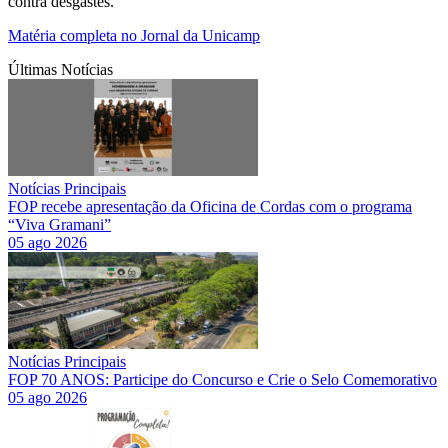
contra desgastes.
Matéria completa no Jornal da Unicamp
Últimas Notícias
Notícias Principais
FOP recebe apresentação da Oficina de Cordas com o programa
“Viva Gramani”
05 ago 2026
Notícias Principais
FOP 70 ANOS: Participe do Concurso e Crie o Selo Comemorativo
05 ago 2026