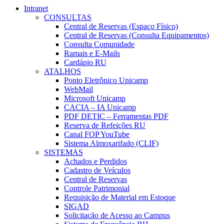
Intranet
CONSULTAS
Central de Reservas (Espaço Físico)
Central de Reservas (Consulta Equipamentos)
Consulta Comunidade
Ramais e E-Mails
Cardápio RU
ATALHOS
Ponto Eletrônico Unicamp
WebMail
Microsoft Unicamp
CACIA – IA Unicamp
PDF DETIC – Ferramentas PDF
Reserva de Refeições RU
Canal FOP YouTube
Sistema Almoxarifado (CLIF)
SISTEMAS
Achados e Perdidos
Cadastro de Veículos
Central de Reservas
Controle Patrimonial
Requisição de Material em Estoque
SIGAD
Solicitação de Acesso ao Campus