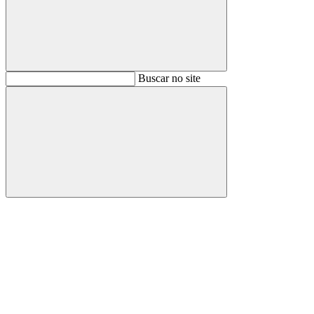
Buscar
Buscar no site
Buscar
Aumentar fonte
Diminuir fonte