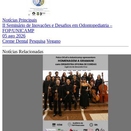
Notícias Principais
II Seminário de Inovações e Desafios em Odontopediatria –
FOP/UNICAMP
05 ago 2026
Creme Dental
Pesquisa
Vegano
Notícias Relacionadas