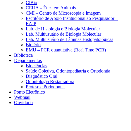
CIBio
CEUA – Ética em Animais
CMI – Centro de Microscopia e Imagem
Escritório de Apoio Institucional ao Pesquisador –
EAIP
Lab. de Histologia e Biologia Molecular
Lab. Multiusuário de Biologia Molecular
Lab. Multiusuário de Lâminas Histopatológicas
Biotério
EMU – PCR quantitativa (Real Time PCR)
Biblioteca
Departamentos
Biociências
Saúde Coletiva, Odontopediatria e Ortodontia
Diagnóstico Oral
Odontologia Restauradora
Prótese e Periodontia
Ponto Eletrônico
Webmail
Ouvidoria
Aumentar fonte