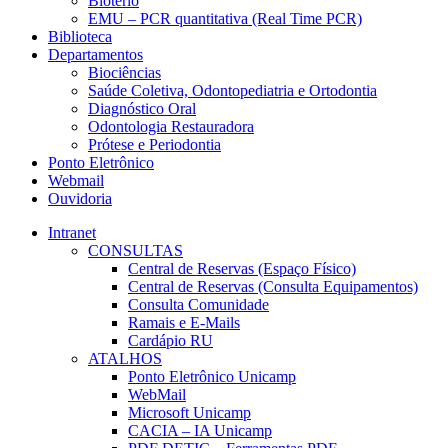
Biotério
EMU – PCR quantitativa (Real Time PCR)
Biblioteca
Departamentos
Biociências
Saúde Coletiva, Odontopediatria e Ortodontia
Diagnóstico Oral
Odontologia Restauradora
Prótese e Periodontia
Ponto Eletrônico
Webmail
Ouvidoria
Intranet
CONSULTAS
Central de Reservas (Espaço Físico)
Central de Reservas (Consulta Equipamentos)
Consulta Comunidade
Ramais e E-Mails
Cardápio RU
ATALHOS
Ponto Eletrônico Unicamp
WebMail
Microsoft Unicamp
CACIA – IA Unicamp