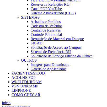
PDF DETIC – Ferramentas PDF
Reserva de Refeições RU
Canal FOP YouTube
Sistema Almoxarifado (CLIF)
SISTEMAS
Achados e Perdidos
Cadastro de Veículos
Central de Reservas
Controle Patrimonial
Requisição de Material em Estoque
SIGAD
Solicitação de Acesso ao Campus
Sistema de Frequência RH
Solicitação de Serviço Oficina da Clínica
OUTROS
Imagens para Downloads
Galeria de Aposentados
PACIENTES/SICOD
ACOLHE FOP
WI-FI EDUROAM
VPN UNICAMP
LINPHONE
COMO CHEGAR
Início