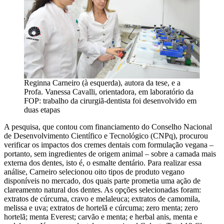
Reginna Carneiro (à esquerda), autora da tese, e a
Profa. Vanessa Cavalli, orientadora, em laboratório da
FOP: trabalho da cirurgiã-dentista foi desenvolvido em
duas etapas
A pesquisa, que contou com financiamento do Conselho Nacional
de Desenvolvimento Científico e Tecnológico (CNPq), procurou
verificar os impactos dos cremes dentais com formulação vegana –
portanto, sem ingredientes de origem animal – sobre a camada mais
externa dos dentes, isto é, o esmalte dentário. Para realizar essa
análise, Carneiro selecionou oito tipos de produto vegano
disponíveis no mercado, dos quais parte prometia uma ação de
clareamento natural dos dentes. As opções selecionadas foram:
extratos de cúrcuma, cravo e melaleuca; extratos de camomila,
melissa e uva; extratos de hortelã e cúrcuma; zero menta; zero
hortelã; menta Everest; carvão e menta; e herbal anis, menta e