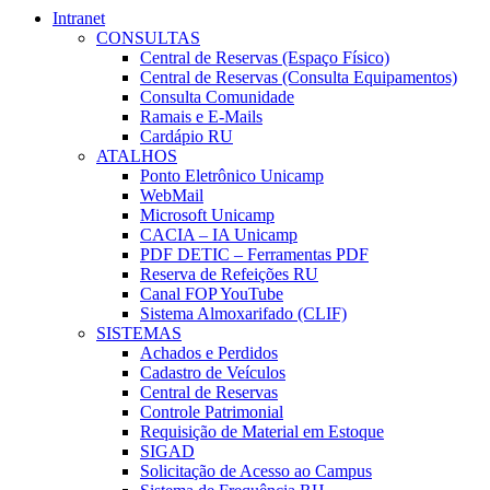
Intranet
CONSULTAS
Central de Reservas (Espaço Físico)
Central de Reservas (Consulta Equipamentos)
Consulta Comunidade
Ramais e E-Mails
Cardápio RU
ATALHOS
Ponto Eletrônico Unicamp
WebMail
Microsoft Unicamp
CACIA – IA Unicamp
PDF DETIC – Ferramentas PDF
Reserva de Refeições RU
Canal FOP YouTube
Sistema Almoxarifado (CLIF)
SISTEMAS
Achados e Perdidos
Cadastro de Veículos
Central de Reservas
Controle Patrimonial
Requisição de Material em Estoque
SIGAD
Solicitação de Acesso ao Campus