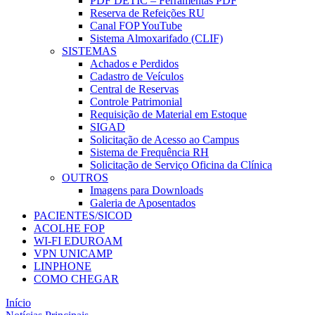
PDF DETIC – Ferramentas PDF
Reserva de Refeições RU
Canal FOP YouTube
Sistema Almoxarifado (CLIF)
SISTEMAS
Achados e Perdidos
Cadastro de Veículos
Central de Reservas
Controle Patrimonial
Requisição de Material em Estoque
SIGAD
Solicitação de Acesso ao Campus
Sistema de Frequência RH
Solicitação de Serviço Oficina da Clínica
OUTROS
Imagens para Downloads
Galeria de Aposentados
PACIENTES/SICOD
ACOLHE FOP
WI-FI EDUROAM
VPN UNICAMP
LINPHONE
COMO CHEGAR
Início