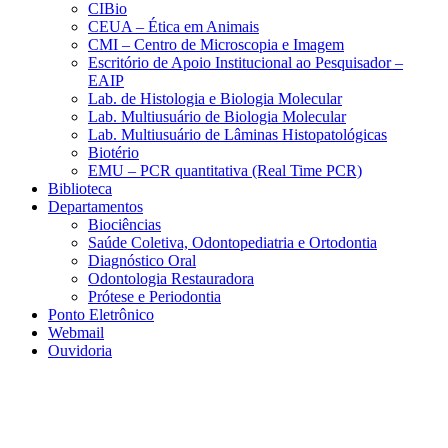
CIBio
CEUA – Ética em Animais
CMI – Centro de Microscopia e Imagem
Escritório de Apoio Institucional ao Pesquisador –
EAIP
Lab. de Histologia e Biologia Molecular
Lab. Multiusuário de Biologia Molecular
Lab. Multiusuário de Lâminas Histopatológicas
Biotério
EMU – PCR quantitativa (Real Time PCR)
Biblioteca
Departamentos
Biociências
Saúde Coletiva, Odontopediatria e Ortodontia
Diagnóstico Oral
Odontologia Restauradora
Prótese e Periodontia
Ponto Eletrônico
Webmail
Ouvidoria
Aumentar fonte