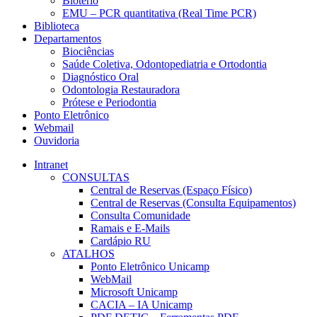
Biotério
EMU – PCR quantitativa (Real Time PCR)
Biblioteca
Departamentos
Biociências
Saúde Coletiva, Odontopediatria e Ortodontia
Diagnóstico Oral
Odontologia Restauradora
Prótese e Periodontia
Ponto Eletrônico
Webmail
Ouvidoria
Intranet
CONSULTAS
Central de Reservas (Espaço Físico)
Central de Reservas (Consulta Equipamentos)
Consulta Comunidade
Ramais e E-Mails
Cardápio RU
ATALHOS
Ponto Eletrônico Unicamp
WebMail
Microsoft Unicamp
CACIA – IA Unicamp