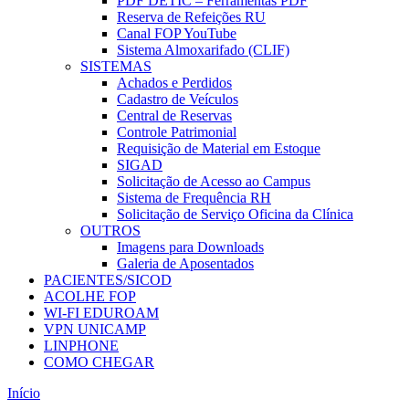
PDF DETIC – Ferramentas PDF
Reserva de Refeições RU
Canal FOP YouTube
Sistema Almoxarifado (CLIF)
SISTEMAS
Achados e Perdidos
Cadastro de Veículos
Central de Reservas
Controle Patrimonial
Requisição de Material em Estoque
SIGAD
Solicitação de Acesso ao Campus
Sistema de Frequência RH
Solicitação de Serviço Oficina da Clínica
OUTROS
Imagens para Downloads
Galeria de Aposentados
PACIENTES/SICOD
ACOLHE FOP
WI-FI EDUROAM
VPN UNICAMP
LINPHONE
COMO CHEGAR
Início