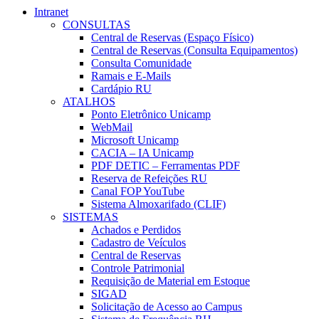
Intranet
CONSULTAS
Central de Reservas (Espaço Físico)
Central de Reservas (Consulta Equipamentos)
Consulta Comunidade
Ramais e E-Mails
Cardápio RU
ATALHOS
Ponto Eletrônico Unicamp
WebMail
Microsoft Unicamp
CACIA – IA Unicamp
PDF DETIC – Ferramentas PDF
Reserva de Refeições RU
Canal FOP YouTube
Sistema Almoxarifado (CLIF)
SISTEMAS
Achados e Perdidos
Cadastro de Veículos
Central de Reservas
Controle Patrimonial
Requisição de Material em Estoque
SIGAD
Solicitação de Acesso ao Campus