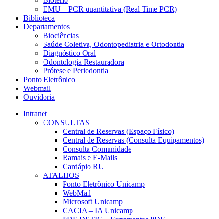
Biotério
EMU – PCR quantitativa (Real Time PCR)
Biblioteca
Departamentos
Biociências
Saúde Coletiva, Odontopediatria e Ortodontia
Diagnóstico Oral
Odontologia Restauradora
Prótese e Periodontia
Ponto Eletrônico
Webmail
Ouvidoria
Intranet
CONSULTAS
Central de Reservas (Espaço Físico)
Central de Reservas (Consulta Equipamentos)
Consulta Comunidade
Ramais e E-Mails
Cardápio RU
ATALHOS
Ponto Eletrônico Unicamp
WebMail
Microsoft Unicamp
CACIA – IA Unicamp