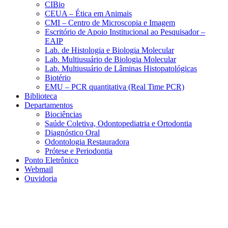
CIBio
CEUA – Ética em Animais
CMI – Centro de Microscopia e Imagem
Escritório de Apoio Institucional ao Pesquisador –
EAIP
Lab. de Histologia e Biologia Molecular
Lab. Multiusuário de Biologia Molecular
Lab. Multiusuário de Lâminas Histopatológicas
Biotério
EMU – PCR quantitativa (Real Time PCR)
Biblioteca
Departamentos
Biociências
Saúde Coletiva, Odontopediatria e Ortodontia
Diagnóstico Oral
Odontologia Restauradora
Prótese e Periodontia
Ponto Eletrônico
Webmail
Ouvidoria
Aumentar fonte