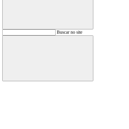
Buscar
Buscar no site
Buscar
Aumentar fonte
Diminuir fonte