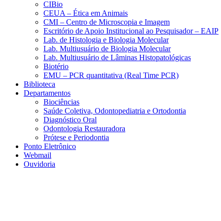
CIBio
CEUA – Ética em Animais
CMI – Centro de Microscopia e Imagem
Escritório de Apoio Institucional ao Pesquisador – EAIP
Lab. de Histologia e Biologia Molecular
Lab. Multiusuário de Biologia Molecular
Lab. Multiusuário de Lâminas Histopatológicas
Biotério
EMU – PCR quantitativa (Real Time PCR)
Biblioteca
Departamentos
Biociências
Saúde Coletiva, Odontopediatria e Ortodontia
Diagnóstico Oral
Odontologia Restauradora
Prótese e Periodontia
Ponto Eletrônico
Webmail
Ouvidoria
Aumentar fonte