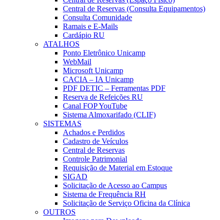
Central de Reservas (Consulta Equipamentos)
Consulta Comunidade
Ramais e E-Mails
Cardápio RU
ATALHOS
Ponto Eletrônico Unicamp
WebMail
Microsoft Unicamp
CACIA – IA Unicamp
PDF DETIC – Ferramentas PDF
Reserva de Refeições RU
Canal FOP YouTube
Sistema Almoxarifado (CLIF)
SISTEMAS
Achados e Perdidos
Cadastro de Veículos
Central de Reservas
Controle Patrimonial
Requisição de Material em Estoque
SIGAD
Solicitação de Acesso ao Campus
Sistema de Frequência RH
Solicitação de Serviço Oficina da Clínica
OUTROS