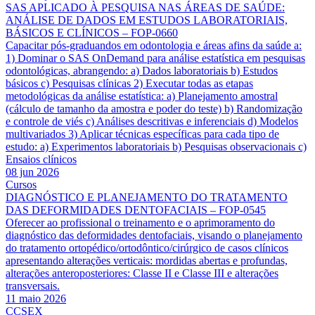
SAS APLICADO À PESQUISA NAS ÁREAS DE SAÚDE:
ANÁLISE DE DADOS EM ESTUDOS LABORATORIAIS,
BÁSICOS E CLÍNICOS – FOP-0660
Capacitar pós-graduandos em odontologia e áreas afins da saúde a:
1) Dominar o SAS OnDemand para análise estatística em pesquisas
odontológicas, abrangendo: a) Dados laboratoriais b) Estudos
básicos c) Pesquisas clínicas 2) Executar todas as etapas
metodológicas da análise estatística: a) Planejamento amostral
(cálculo de tamanho da amostra e poder do teste) b) Randomização
e controle de viés c) Análises descritivas e inferenciais d) Modelos
multivariados 3) Aplicar técnicas específicas para cada tipo de
estudo: a) Experimentos laboratoriais b) Pesquisas observacionais c)
Ensaios clínicos
08 jun 2026
Cursos
DIAGNÓSTICO E PLANEJAMENTO DO TRATAMENTO
DAS DEFORMIDADES DENTOFACIAIS – FOP-0545
Oferecer ao profissional o treinamento e o aprimoramento do
diagnóstico das deformidades dentofaciais, visando o planejamento
do tratamento ortopédico/ortodôntico/cirúrgico de casos clínicos
apresentando alterações verticais: mordidas abertas e profundas,
alterações anteroposteriores: Classe II e Classe III e alterações
transversais.
11 maio 2026
CCSEX