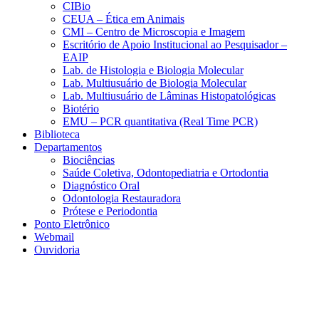
CIBio
CEUA – Ética em Animais
CMI – Centro de Microscopia e Imagem
Escritório de Apoio Institucional ao Pesquisador –
EAIP
Lab. de Histologia e Biologia Molecular
Lab. Multiusuário de Biologia Molecular
Lab. Multiusuário de Lâminas Histopatológicas
Biotério
EMU – PCR quantitativa (Real Time PCR)
Biblioteca
Departamentos
Biociências
Saúde Coletiva, Odontopediatria e Ortodontia
Diagnóstico Oral
Odontologia Restauradora
Prótese e Periodontia
Ponto Eletrônico
Webmail
Ouvidoria
Aumentar fonte