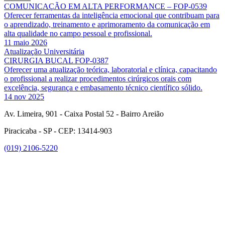
COMUNICAÇÃO EM ALTA PERFORMANCE – FOP-0539
Oferecer ferramentas da inteligência emocional que contribuam para
o aprendizado, treinamento e aprimoramento da comunicação em
alta qualidade no campo pessoal e profissional.
11 maio 2026
Atualização Universitária
CIRURGIA BUCAL FOP-0387
Oferecer uma atualização teórica, laboratorial e clínica, capacitando
o profissional a realizar procedimentos cirúrgicos orais com
excelência, segurança e embasamento técnico científico sólido.
14 nov 2025
Av. Limeira, 901 - Caixa Postal 52 - Bairro Areião
Piracicaba - SP - CEP: 13414-903
(019) 2106-5220
Link para o Facebook