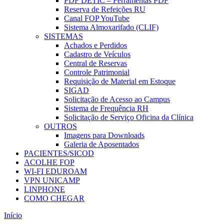
PDF DETIC – Ferramentas PDF
Reserva de Refeições RU
Canal FOP YouTube
Sistema Almoxarifado (CLIF)
SISTEMAS
Achados e Perdidos
Cadastro de Veículos
Central de Reservas
Controle Patrimonial
Requisição de Material em Estoque
SIGAD
Solicitação de Acesso ao Campus
Sistema de Frequência RH
Solicitação de Serviço Oficina da Clínica
OUTROS
Imagens para Downloads
Galeria de Aposentados
PACIENTES/SICOD
ACOLHE FOP
WI-FI EDUROAM
VPN UNICAMP
LINPHONE
COMO CHEGAR
Início