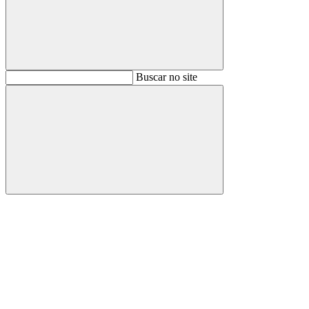
Buscar
Buscar no site
Buscar
Aumentar fonte
Diminuir fonte