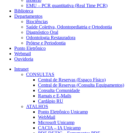
Biotério
EMU – PCR quantitativa (Real Time PCR)
Biblioteca
Departamentos
Biociências
Saúde Coletiva, Odontopediatria e Ortodontia
Diagnóstico Oral
Odontologia Restauradora
Prótese e Periodontia
Ponto Eletrônico
Webmail
Ouvidoria
Intranet
CONSULTAS
Central de Reservas (Espaço Físico)
Central de Reservas (Consulta Equipamentos)
Consulta Comunidade
Ramais e E-Mails
Cardápio RU
ATALHOS
Ponto Eletrônico Unicamp
WebMail
Microsoft Unicamp
CACIA – IA Unicamp