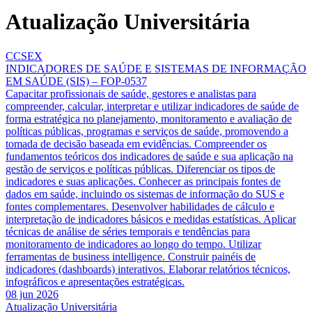
Atualização Universitária
CCSEX
INDICADORES DE SAÚDE E SISTEMAS DE INFORMAÇÃO
EM SAÚDE (SIS) – FOP-0537
Capacitar profissionais de saúde, gestores e analistas para
compreender, calcular, interpretar e utilizar indicadores de saúde de
forma estratégica no planejamento, monitoramento e avaliação de
políticas públicas, programas e serviços de saúde, promovendo a
tomada de decisão baseada em evidências. Compreender os
fundamentos teóricos dos indicadores de saúde e sua aplicação na
gestão de serviços e políticas públicas. Diferenciar os tipos de
indicadores e suas aplicações. Conhecer as principais fontes de
dados em saúde, incluindo os sistemas de informação do SUS e
fontes complementares. Desenvolver habilidades de cálculo e
interpretação de indicadores básicos e medidas estatísticas. Aplicar
técnicas de análise de séries temporais e tendências para
monitoramento de indicadores ao longo do tempo. Utilizar
ferramentas de business intelligence. Construir painéis de
indicadores (dashboards) interativos. Elaborar relatórios técnicos,
infográficos e apresentações estratégicas.
08 jun 2026
Atualização Universitária