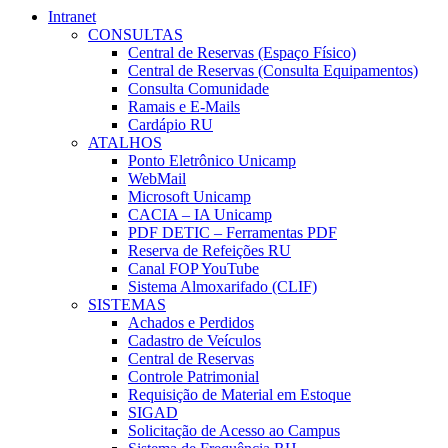
Intranet
CONSULTAS
Central de Reservas (Espaço Físico)
Central de Reservas (Consulta Equipamentos)
Consulta Comunidade
Ramais e E-Mails
Cardápio RU
ATALHOS
Ponto Eletrônico Unicamp
WebMail
Microsoft Unicamp
CACIA – IA Unicamp
PDF DETIC – Ferramentas PDF
Reserva de Refeições RU
Canal FOP YouTube
Sistema Almoxarifado (CLIF)
SISTEMAS
Achados e Perdidos
Cadastro de Veículos
Central de Reservas
Controle Patrimonial
Requisição de Material em Estoque
SIGAD
Solicitação de Acesso ao Campus