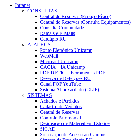
Intranet
CONSULTAS
Central de Reservas (Espaço Físico)
Central de Reservas (Consulta Equipamentos)
Consulta Comunidade
Ramais e E-Mails
Cardápio RU
ATALHOS
Ponto Eletrônico Unicamp
WebMail
Microsoft Unicamp
CACIA – IA Unicamp
PDF DETIC – Ferramentas PDF
Reserva de Refeições RU
Canal FOP YouTube
Sistema Almoxarifado (CLIF)
SISTEMAS
Achados e Perdidos
Cadastro de Veículos
Central de Reservas
Controle Patrimonial
Requisição de Material em Estoque
SIGAD
Solicitação de Acesso ao Campus