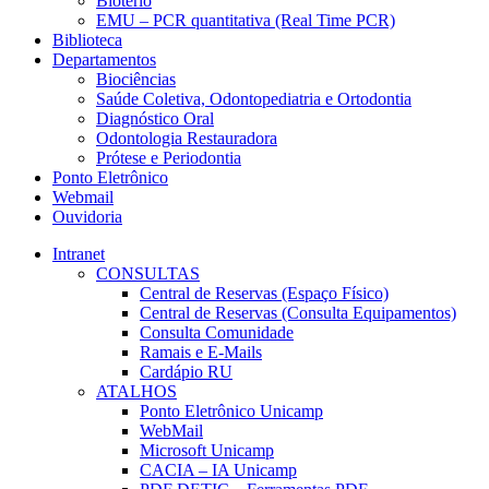
Biotério
EMU – PCR quantitativa (Real Time PCR)
Biblioteca
Departamentos
Biociências
Saúde Coletiva, Odontopediatria e Ortodontia
Diagnóstico Oral
Odontologia Restauradora
Prótese e Periodontia
Ponto Eletrônico
Webmail
Ouvidoria
Intranet
CONSULTAS
Central de Reservas (Espaço Físico)
Central de Reservas (Consulta Equipamentos)
Consulta Comunidade
Ramais e E-Mails
Cardápio RU
ATALHOS
Ponto Eletrônico Unicamp
WebMail
Microsoft Unicamp
CACIA – IA Unicamp