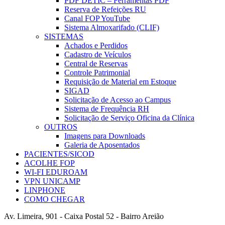
PDF DETIC – Ferramentas PDF
Reserva de Refeições RU
Canal FOP YouTube
Sistema Almoxarifado (CLIF)
SISTEMAS
Achados e Perdidos
Cadastro de Veículos
Central de Reservas
Controle Patrimonial
Requisição de Material em Estoque
SIGAD
Solicitação de Acesso ao Campus
Sistema de Frequência RH
Solicitação de Serviço Oficina da Clínica
OUTROS
Imagens para Downloads
Galeria de Aposentados
PACIENTES/SICOD
ACOLHE FOP
WI-FI EDUROAM
VPN UNICAMP
LINPHONE
COMO CHEGAR
Av. Limeira, 901 - Caixa Postal 52 - Bairro Areião