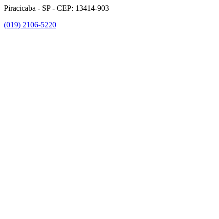
Piracicaba - SP - CEP: 13414-903
(019) 2106-5220
Link para o Facebook
Link para o Instagram
Link para o Youtube