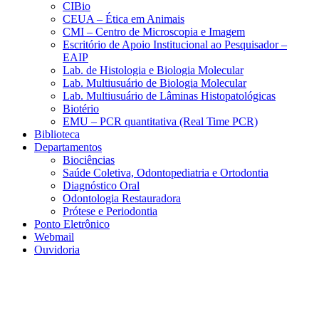
CIBio
CEUA – Ética em Animais
CMI – Centro de Microscopia e Imagem
Escritório de Apoio Institucional ao Pesquisador –
EAIP
Lab. de Histologia e Biologia Molecular
Lab. Multiusuário de Biologia Molecular
Lab. Multiusuário de Lâminas Histopatológicas
Biotério
EMU – PCR quantitativa (Real Time PCR)
Biblioteca
Departamentos
Biociências
Saúde Coletiva, Odontopediatria e Ortodontia
Diagnóstico Oral
Odontologia Restauradora
Prótese e Periodontia
Ponto Eletrônico
Webmail
Ouvidoria
Aumentar fonte