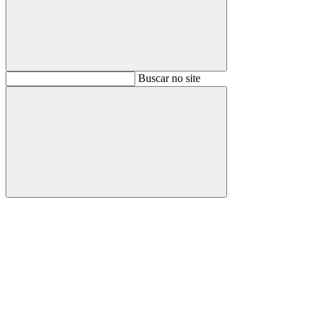
Buscar
Buscar no site
Buscar
Aumentar fonte
Diminuir fonte