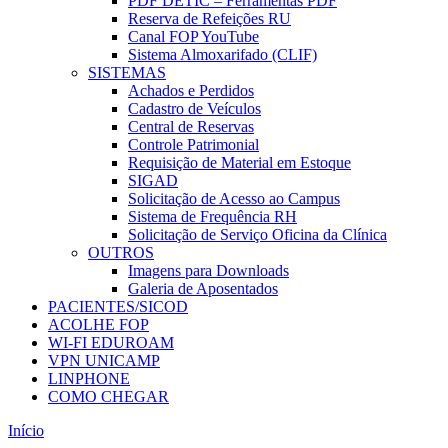
PDF DETIC – Ferramentas PDF
Reserva de Refeições RU
Canal FOP YouTube
Sistema Almoxarifado (CLIF)
SISTEMAS
Achados e Perdidos
Cadastro de Veículos
Central de Reservas
Controle Patrimonial
Requisição de Material em Estoque
SIGAD
Solicitação de Acesso ao Campus
Sistema de Frequência RH
Solicitação de Serviço Oficina da Clínica
OUTROS
Imagens para Downloads
Galeria de Aposentados
PACIENTES/SICOD
ACOLHE FOP
WI-FI EDUROAM
VPN UNICAMP
LINPHONE
COMO CHEGAR
Início