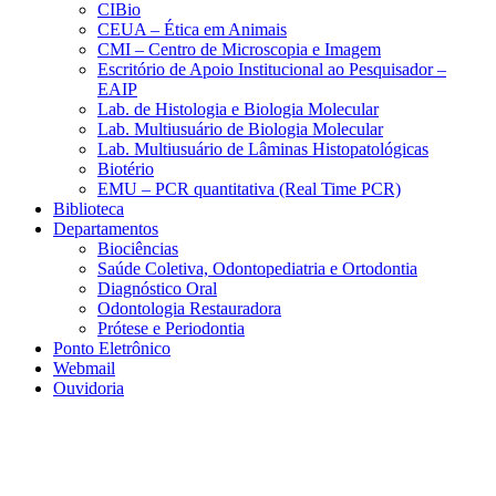
CIBio
CEUA – Ética em Animais
CMI – Centro de Microscopia e Imagem
Escritório de Apoio Institucional ao Pesquisador –
EAIP
Lab. de Histologia e Biologia Molecular
Lab. Multiusuário de Biologia Molecular
Lab. Multiusuário de Lâminas Histopatológicas
Biotério
EMU – PCR quantitativa (Real Time PCR)
Biblioteca
Departamentos
Biociências
Saúde Coletiva, Odontopediatria e Ortodontia
Diagnóstico Oral
Odontologia Restauradora
Prótese e Periodontia
Ponto Eletrônico
Webmail
Ouvidoria
Aumentar fonte