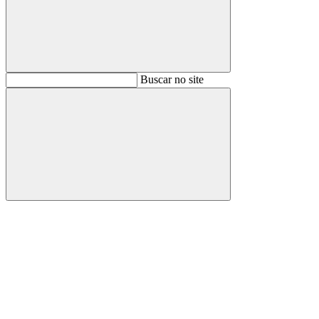
Buscar
Buscar no site
Buscar
Aumentar fonte
Diminuir fonte