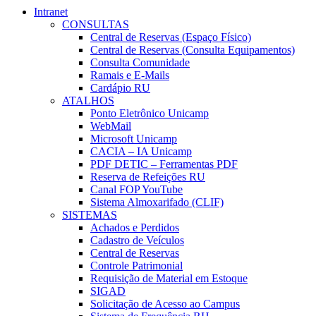
Intranet
CONSULTAS
Central de Reservas (Espaço Físico)
Central de Reservas (Consulta Equipamentos)
Consulta Comunidade
Ramais e E-Mails
Cardápio RU
ATALHOS
Ponto Eletrônico Unicamp
WebMail
Microsoft Unicamp
CACIA – IA Unicamp
PDF DETIC – Ferramentas PDF
Reserva de Refeições RU
Canal FOP YouTube
Sistema Almoxarifado (CLIF)
SISTEMAS
Achados e Perdidos
Cadastro de Veículos
Central de Reservas
Controle Patrimonial
Requisição de Material em Estoque
SIGAD
Solicitação de Acesso ao Campus