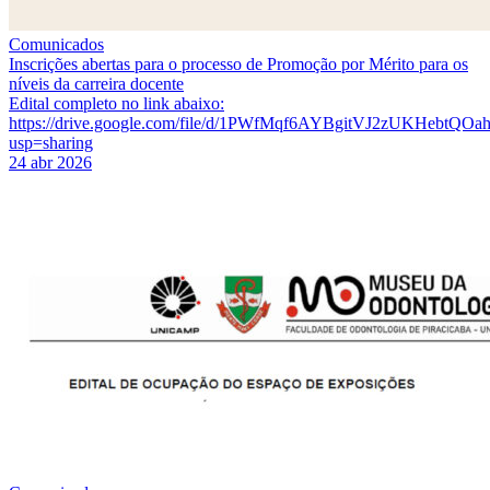
Comunicados
Inscrições abertas para o processo de Promoção por Mérito para os
níveis da carreira docente
Edital completo no link abaixo:
https://drive.google.com/file/d/1PWfMqf6AYBgitVJ2zUKHebtQOah
usp=sharing
24 abr 2026