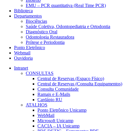
Biotério
EMU – PCR quantitativa (Real Time PCR)
Biblioteca
Departamentos
Biociências
Saúde Coletiva, Odontopediatria e Ortodontia
Diagnóstico Oral
Odontologia Restauradora
Prótese e Periodontia
Ponto Eletrônico
Webmail
Ouvidoria
Intranet
CONSULTAS
Central de Reservas (Espaço Físico)
Central de Reservas (Consulta Equipamentos)
Consulta Comunidade
Ramais e E-Mails
Cardápio RU
ATALHOS
Ponto Eletrônico Unicamp
WebMail
Microsoft Unicamp
CACIA – IA Unicamp